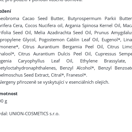
ložení
heobroma Cacao Seed Butter, Butyrospermum Parkii Butter
rifera Cera, Cocos Nucifera oil, Argania Spinosa Kernel Oil, Ma
rifolia Seed Oil, Melia Azadirachta Seed Oil, Prunus Amygdalus
propylene Glycol, Pogostemon Cablin Leaf Oil, Eugenol*, Linal
imonene*, Citrus Aurantium Bergamia Peel Oil, Citrus Limo
inalool*, Citrus Aurantium Dulcis Peel Oil, Cupressus Sempe
ugenia Caryophyllus Leaf Oil, Ethylene Brassylate, T
cetyloctahydronaphthalenes, Benzyl Alcohol*, Benzyl Benzoat
elmoschus Seed Extract, Citral*, Franesol*.
lergeny přirozeně se vyskytující v esenciálních olejích.
motnost
00 g
dal: UNION-COSMETICS s.r.o.