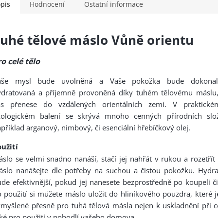
pis
Hodnocení
Ostatní informace
uhé tělové máslo Vůně orientu
o celé tělo
aše mysl bude uvolněná a Vaše pokožka bude dokonale
ydratovaná a příjemně provoněná díky tuhém tělovému máslu,
ás přenese do vzdálených orientálních zemí. V praktick
kologickém balení se skrývá mnoho cenných přírodních slož
příklad arganový, nimbový, či esenciální hřebíčkový olej.
užití
slo se velmi snadno nanáší, stačí jej nahřát v rukou a rozetří
áslo nanášejte dle potřeby na suchou a čistou pokožku. Hydra
de efektivnější, pokud jej nanesete bezprostředně po koupeli č
 použití si můžete máslo uložit do hliníkového pouzdra, které 
myšlené přesně pro tuhá tělová másla nejen k uskladnění při ce
ké pro použití v pohodlí vašeho domova.