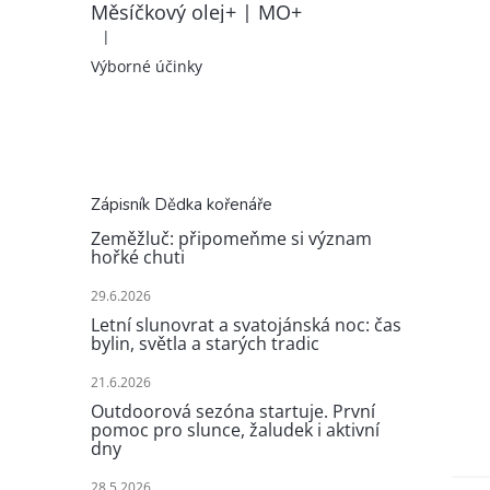
Měsíčkový olej+ | MO+
|
Hodnocení produktu je 5 z 5 hvězdiček.
Výborné účinky
Zápisník Dědka kořenáře
Zeměžluč: připomeňme si význam
hořké chuti
29.6.2026
Letní slunovrat a svatojánská noc: čas
bylin, světla a starých tradic
21.6.2026
Outdoorová sezóna startuje. První
pomoc pro slunce, žaludek i aktivní
dny
28.5.2026