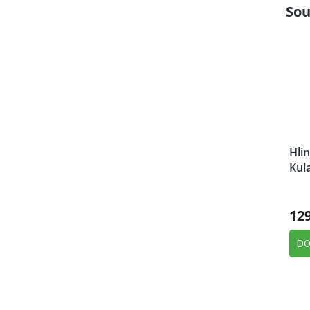
Sou
Hli
Kul
12
DO