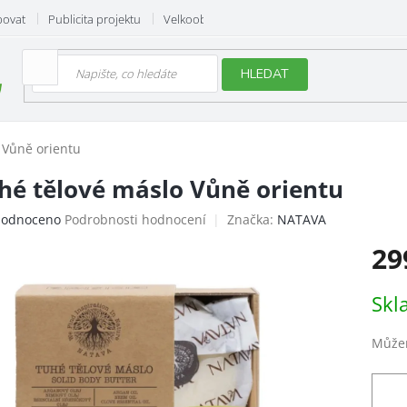
povat
Publicita projektu
Velkoobchod
Hodnocení obchodu
HLEDAT
 Vůně orientu
hé tělové máslo Vůně orientu
ěrné
odnoceno
Podrobnosti hodnocení
Značka:
NATAVA
ocení
29
uktu
Měrn
Skl
cena:
iček.
Můžem