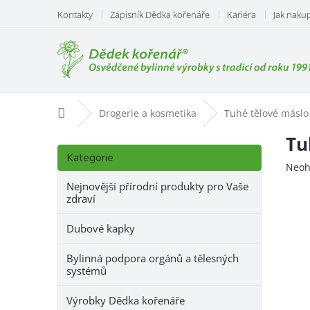
Přejít
Kontakty
Zápisník Dědka kořenáře
Kariéra
Jak naku
na
obsah
Domů
Drogerie a kosmetika
Tuhé tělové máslo
P
Tu
Přeskočit
o
Kategorie
kategorie
Prům
Neoh
s
hodn
t
Nejnovější přírodní produkty pro Vaše
prod
zdraví
r
je
a
0,0
Dubové kapky
n
z
n
5
Bylinná podpora orgánů a tělesných
hvězd
í
systémů
p
a
Výrobky Dědka kořenáře
n