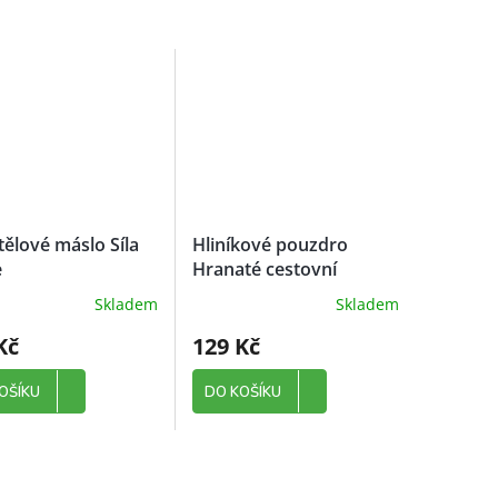
tělové máslo Síla
Hliníkové pouzdro
e
Hranaté cestovní
Skladem
Skladem
Kč
129 Kč
OŠÍKU
DO KOŠÍKU