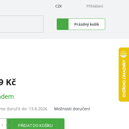
CZK
Přihlášení
Nákupní
Prázdný košík
košík
9 Kč
á
adem
e doručit do:
13.8.2026
Možnosti doručení
PŘIDAT DO KOŠÍKU