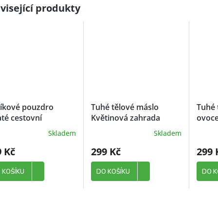
visející produkty
níkové pouzdro
Tuhé tělové máslo
Tuhé 
até cestovní
Květinová zahrada
ovoc
Skladem
Skladem
9 Kč
299 Kč
299 
 KOŠÍKU
DO KOŠÍKU
DO K