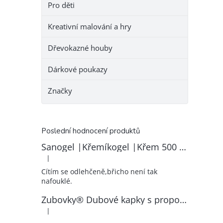
Pro děti
Kreativní malování a hry
Dřevokazné houby
Dárkové poukazy
Značky
Poslední hodnocení produktů
Sanogel |Křemíkogel |Křem 500 ml
|
Hodnocení produktu je 5 z 5 hvězdiček.
Cítím se odlehčeně,břicho není tak
nafouklé.
Zubovky® Dubové kapky s propolisem | RK–ZP
|
Hodnocení produktu je 5 z 5 hvězdiček.