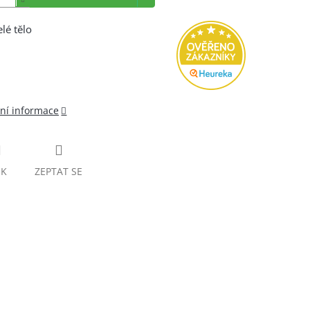
elé tělo
lní informace
SK
ZEPTAT SE