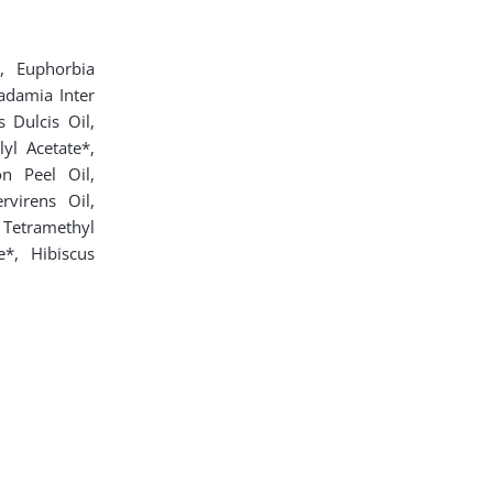
, Euphorbia
cadamia Inter
 Dulcis Oil,
yl Acetate*,
n Peel Oil,
rvirens Oil,
etramethyl
e*, Hibiscus