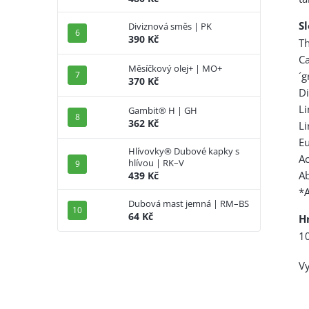
S
Diviznová směs | PK
390 Kč
T
Ca
Měsíčkový olej+ | MO+
´g
370 Kč
Di
L
Gambit® H | GH
362 Kč
L
E
Hlívovky® Dubové kapky s
A
hlívou | RK–V
Ab
439 Kč
*A
Dubová mast jemná | RM–BS
64 Kč
H
1
Vy