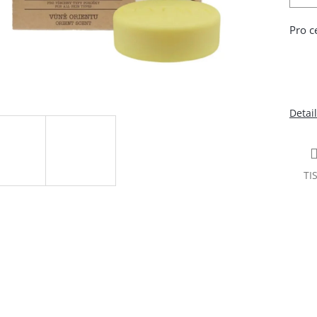
Pro c
Detai
TI