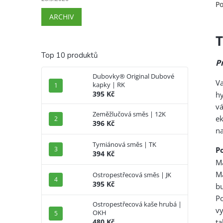
Po
ARCHIV
T
Top 10 produktů
Pr
Dubovky® Original Dubové
V
kapky | RK
395 Kč
h
v
Zeměžlučová směs | 12K
e
396 Kč
na
Tymiánová směs | TK
Po
394 Kč
Má
M
Ostropestřecová směs | JK
395 Kč
bu
Po
Ostropestřecová kaše hrubá |
vy
OKH
ta
480 Kč