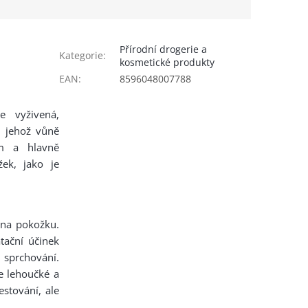
Přírodní drogerie a
Kategorie
:
kosmetické produkty
EAN
:
8596048007788
 vyživená,
 jehož vůně
ém a hlavně
ek, jako je
t na pokožku.
tační účinek
i sprchování.
je lehoučké a
stování, ale