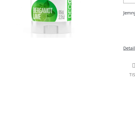
Jemný
Detai
TI