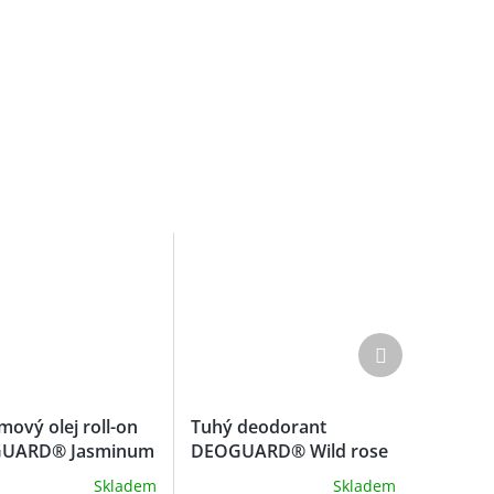
Další
produkt
mový olej roll-on
Tuhý deodorant
UARD® Jasminum
DEOGUARD® Wild rose
Skladem
Skladem