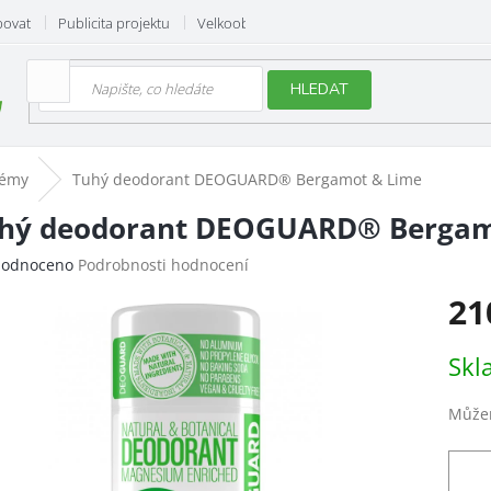
povat
Publicita projektu
Velkoobchod
Hodnocení obchodu
HLEDAT
fémy
Tuhý deodorant DEOGUARD® Bergamot & Lime
hý deodorant DEOGUARD® Bergam
ěrné
odnoceno
Podrobnosti hodnocení
ocení
21
uktu
Měrn
Skl
cena:
iček.
Můžem