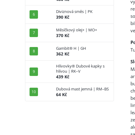
vy
re
Diviznová směs | PK
so
390 Kč
b
Měsíčkový olej+ | MO+
v
370 Kč
Po
Gambit® H | GH
Tu
362 Kč
S
Hlívovky® Dubové kapky s
Ma
hlívou | RK–V
a
439 Kč
bu
Dubová mast jemná | RM–BS
c
64 Kč
be
li
le
ze
al
sa