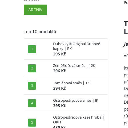
Po
ARCHIV
Top 10 produktů
J
Dubovky® Original Dubové
kapky | RK
395 Kč
Vů
Zeměžlučová směs | 12K
J
396 Kč
p
př
Tymiánová směs | TK
D
394 Kč
n
Ostropestřecová směs | JK
D
395 Kč
pe
r
Ostropestřecová kaše hrubá |
OKH
p
480 Kč