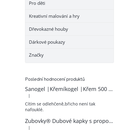
Pro děti
Kreativní malování a hry
Dřevokazné houby
Dárkové poukazy
Značky
Poslední hodnocení produktů
Sanogel |Křemíkogel |Křem 500 ml
|
Hodnocení produktu je 5 z 5 hvězdiček.
Cítím se odlehčeně,břicho není tak
nafouklé.
Zubovky® Dubové kapky s propolisem | RK–ZP
|
Hodnocení produktu je 5 z 5 hvězdiček.