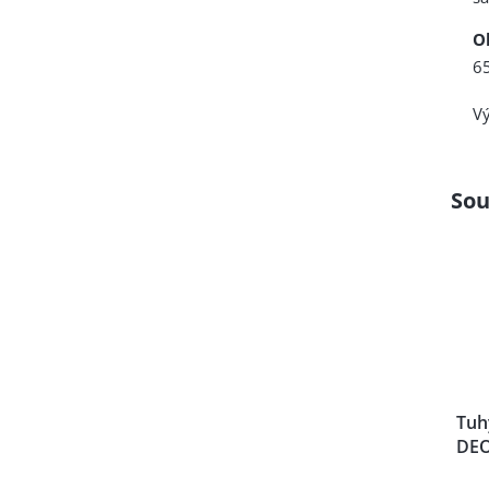
O
65
V
Sou
Tuh
DEO
fre