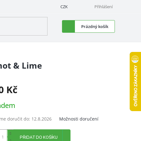
CZK
Přihlášení
Nákupní
Prázdný košík
košík
ot & Lime
0 Kč
á
adem
e doručit do:
12.8.2026
Možnosti doručení
PŘIDAT DO KOŠÍKU