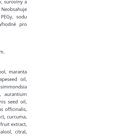
y, suroviny a
. Neobsahuje
, PEGy, sodu
 Vhodné pro
em.
ohol, maranta
apeseed oil,
, simmondsia
s, aurantium
is seed oil,
 officinalis,
ract, curcuma,
ruit extract,
lool, citral,