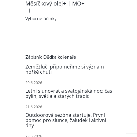
Měsíčkový olej+ | MO+
|
Hodnocení produktu je 5 z 5 hvězdiček.
Výborné účinky
Zápisník Dědka kořenáře
Zeměžluč: připomeňme si význam
hořké chuti
29.6.2026
Letní slunovrat a svatojánská noc: čas
bylin, světla a starých tradic
21.6.2026
Outdoorová sezóna startuje. První
pomoc pro slunce, žaludek i aktivní
dny
28.5.2026