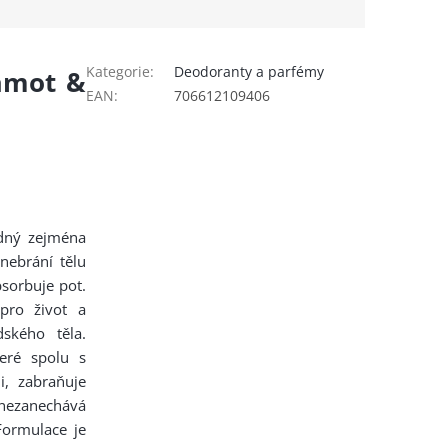
Kategorie
:
Deodoranty a parfémy
amot &
EAN
:
706612109406
dný zejména
nebrání tělu
bsorbuje pot.
pro život a
ského těla.
teré spolu s
i, zabraňuje
 nezanechává
Formulace je