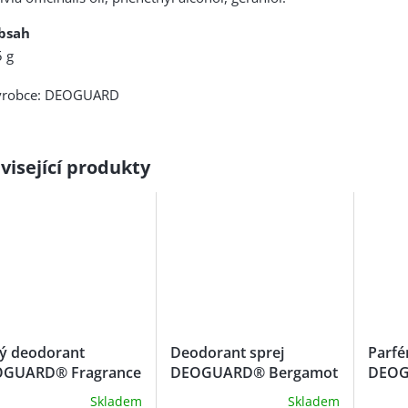
bsah
 g
ýrobce: DEOGUARD
visející produkty
ý deodorant
Deodorant sprej
Parfé
GUARD® Fragrance
DEOGUARD® Bergamot
DEOG
e
& Lime
Skladem
Skladem