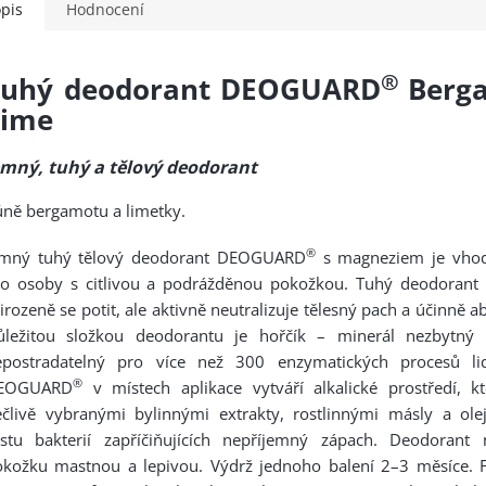
pis
Hodnocení
®
Tuhý deodorant DEOGUARD
Berg
Lime
emný, tuhý a tělový deodorant
ně bergamotu a limetky.
®
emný tuhý tělový deodorant DEOGUARD
s magneziem je vho
ro osoby s citlivou a podrážděnou pokožkou. Tuhý deodorant 
irozeně se potit, ale aktivně neutralizuje tělesný pach a účinně a
ůležitou složkou deodorantu je hořčík – minerál nezbytný 
epostradatelný pro více než 300 enzymatických procesů lid
®
EOGUARD
v místech aplikace vytváří alkalické prostředí, k
člivě vybranými bylinnými extrakty, rostlinnými másly a olej
ůstu bakterií zapříčiňujících nepříjemný zápach. Deodorant
okožku mastnou a lepivou. Výdrž jednoho balení 2–3 měsíce. 