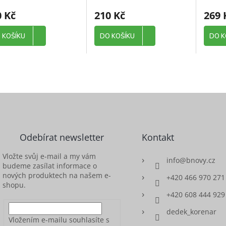
0 Kč
210 Kč
269 
 KOŠÍKU
DO KOŠÍKU
DO K
Odebírat newsletter
Kontakt
Vložte svůj e-mail a my vám
info
@
bnovy.cz
budeme zasílat informace o
nových produktech na našem e-
+420 466 970 271
shopu.
+420 608 444 929
dedek_korenar
Vložením e-mailu souhlasíte s