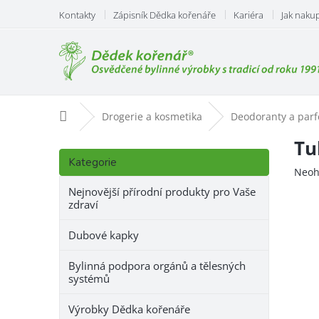
Přejít
Kontakty
Zápisník Dědka kořenáře
Kariéra
Jak naku
na
obsah
Domů
Drogerie a kosmetika
Deodoranty a par
P
Tu
Přeskočit
o
Kategorie
kategorie
Prům
Neoh
s
hodn
t
Nejnovější přírodní produkty pro Vaše
prod
zdraví
r
je
a
0,0
Dubové kapky
n
z
n
5
Bylinná podpora orgánů a tělesných
hvězd
í
systémů
p
a
Výrobky Dědka kořenáře
n