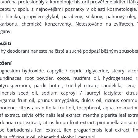
tvořena profesionály a kombinuje historii prověřené aktivní látk
ceptury spolu s nejnovějšími poznatky v oblasti kosmetologie
li hliníku, propylen glykol, parabeny, silikony, palmový olej
ikarbonu, chemické konzervanty. Netestováno na zvířatech.
egany.
užití
hý deodorant naneste na čisté a suché podpaží běžným způsob
ložení
gnesium hydroxide, caprylic / capric triglyceride, stearyl alc
rundinacea root powder, cocos, nucifera oil, hydrogenated r
tyrospermum, pardii butter, triethyl citrate, candelilla, cera
hinensis seed oil, sodium caproyl / lauroyl lactylate, citru
rgamia fruit oil, prunus amygdalus, dulcis oil, ricinus commun
monene, citrus aurantifolia fruit oil, tocopherol, aqua, rosmarinus
af extract, salvia officinalis leaf extract, mentha piperita leaf ext
doaria root extract, citrus limon fruit extract, pimpinella anisum f
oe barbadensis leaf extract, ilex praguariensis leaf extract, lina
lvia officinalis oil, phenethyl alcohol, geraniol.