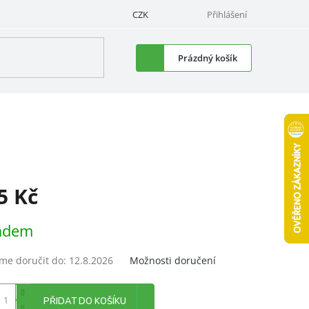
CZK
Přihlášení
Nákupní
Prázdný košík
košík
5 Kč
á
adem
e doručit do:
12.8.2026
Možnosti doručení
PŘIDAT DO KOŠÍKU