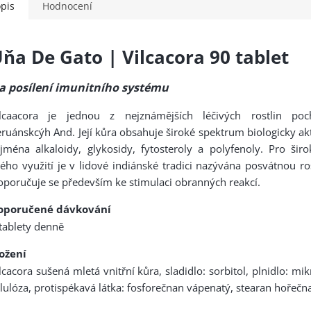
pis
Hodnocení
ňa De Gato | Vilcacora 90 tablet
a posílení imunitního systému
ilcaacora je jednou z nejznámějších léčivých rostlin poch
ruánskcýh And. Její kůra obsahuje široké spektrum biologicky akt
jména alkaloidy, glykosidy, fytosteroly a polyfenoly. Pro šir
ého využití je v lidové indiánské tradici nazývána posvátnou ro
poručuje se především ke stimulaci obranných reakcí.
oporučené dávkování
tablety denně
ložení
lcacora sušená mletá vnitřní kůra, sladidlo: sorbitol, plnidlo: mik
lulóza, protispékavá látka: fosforečnan vápenatý, stearan hořečna