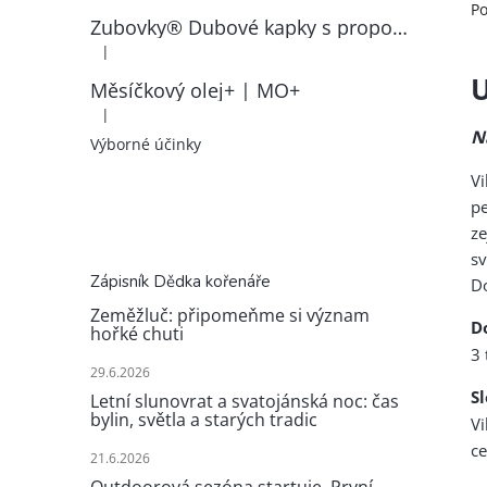
Po
Zubovky® Dubové kapky s propolisem | RK–ZP
|
Hodnocení produktu je 5 z 5 hvězdiček.
U
Měsíčkový olej+ | MO+
|
Hodnocení produktu je 5 z 5 hvězdiček.
N
Výborné účinky
V
pe
ze
sv
Zápisník Dědka kořenáře
Do
Zeměžluč: připomeňme si význam
D
hořké chuti
3 
29.6.2026
S
Letní slunovrat a svatojánská noc: čas
bylin, světla a starých tradic
Vi
ce
21.6.2026