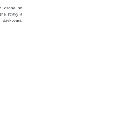
ro osoby po
ené stravy a
 dávkování.