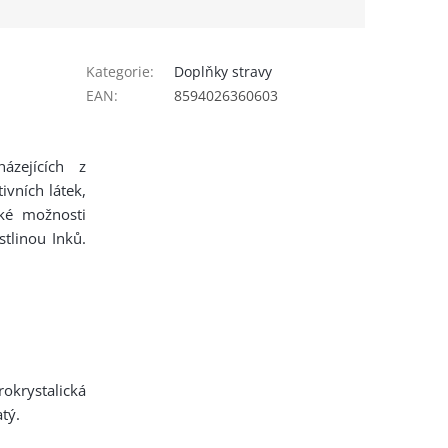
Kategorie
:
Doplňky stravy
EAN
:
8594026360603
ázejících z
ivních látek,
oké možnosti
stlinou Inků.
rokrystalická
tý.