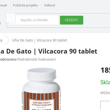
povat
Publicita projektu
Velkoobchod
Hodnocení obchodu
HLEDAT
vy
Uňa De Gato | Vilcacora 90 tablet
a De Gato | Vilcacora 90 tablet
ěrné
odnoceno
Podrobnosti hodnocení
ocení
18
uktu
Měrn
Skl
cena:
iček.
Můžem