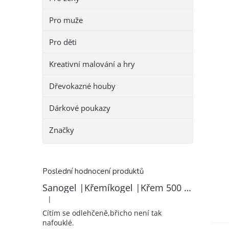
Pro muže
Pro děti
Kreativní malování a hry
Dřevokazné houby
Dárkové poukazy
Značky
Poslední hodnocení produktů
Sanogel |Křemíkogel |Křem 500 ml
|
Hodnocení produktu je 5 z 5 hvězdiček.
Cítím se odlehčeně,břicho není tak
nafouklé.