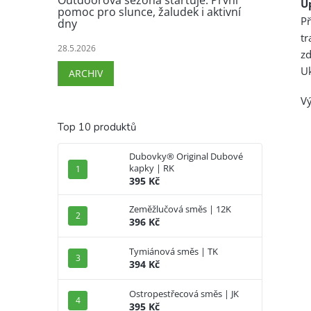
Outdoorová sezóna startuje. První
U
pomoc pro slunce, žaludek i aktivní
P
dny
tr
28.5.2026
z
Uk
ARCHIV
Vý
Top 10 produktů
Dubovky® Original Dubové
kapky | RK
395 Kč
Zeměžlučová směs | 12K
396 Kč
Tymiánová směs | TK
394 Kč
Ostropestřecová směs | JK
395 Kč