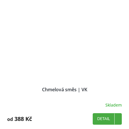
5
hvězdiček.
Chmelová směs | VK
Skladem
388 Kč
od
DETAIL