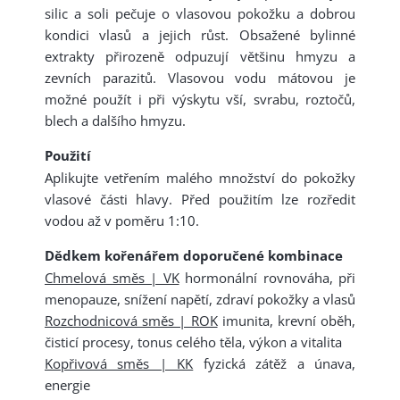
silic a soli pečuje o vlasovou pokožku a dobrou
kondici vlasů a jejich růst. Obsažené bylinné
extrakty přirozeně odpuzují většinu hmyzu a
zevních parazitů. Vlasovou vodu mátovou je
možné použít i při výskytu vší, svrabu, roztočů,
blech a dalšího hmyzu.
Použití
Aplikujte vetřením malého množství do pokožky
vlasové části hlavy. Před použitím lze rozředit
vodou až v poměru 1:10.
Dědkem kořenářem doporučené kombinace
Chmelová směs | VK
hormonální rovnováha, při
menopauze, snížení napětí, zdraví pokožky a vlasů
Rozchodnicová směs | ROK
imunita, krevní oběh,
čisticí procesy, tonus celého těla, výkon a vitalita
Kopřivová směs | KK
fyzická zátěž a únava,
energie