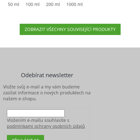
50 ml
100 ml
200 ml
1000 ml
ZOBRAZIT VŠECHNY SOUVISEJÍCÍ PRODUKTY
Z
á
p
a
Odebírat newsletter
t
í
Vložte svůj e-mail a my vám budeme
zasílat informace o nových produktech na
našem e-shopu.
Vložením e-mailu souhlasíte s
podmínkami ochrany osobních údajů