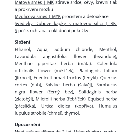
Mátová směs | MK
zdravé srdce, cévy, krevní tlak
a prokrvení mozku
Mydlicová směs | MYK
pročištění a detoxikace
Svědivky Dubové kapky s mátovou silicí | RK-
S
péče, ochrana a uklidnění pokožky
Složení
Ethanol, Aqua, Sodium chloride, Menthol,
Lavandula angustifolia flower (levandule),
Menthae piperitae herba (máta), Calendula
officinalis flower (měsíček), Plantaginis folium
(jitrocel), Foeniculi amari fructus (fenykl), Quercus
cortex (dub), Salviae herba (šalvěj), Sambucus
nigra flower (černý bez), Solidaginis herba
(zlatobýl), Milefolii herba (řebříček), Equiseti herba
(přeslička), Urtica dioica (kopřiva), Humulus
lupulus strobile (chmel), thymol.
Upozornění
Není určeno dětem do 3 let. Uchovávejte v suchu,