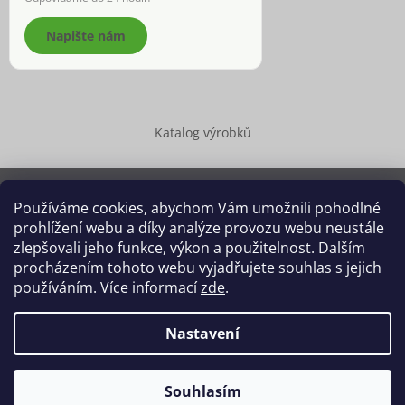
Napište nám
Katalog výrobků
Používáme cookies, abychom Vám umožnili pohodlné
prohlížení webu a díky analýze provozu webu neustále
Copyright 2026
Dědek kořenář®
. Všechna práva vyhrazena.
zlepšovali jeho funkce, výkon a použitelnost. Dalším
Upravit nastavení cookies
procházením tohoto webu vyjadřujete souhlas s jejich
používáním. Více informací
zde
.
Grafický návrh vytvořil a na Shoptet implementoval
Tomáš Hlad
&
Shoptetak.cz
.
Nastavení
Vytvořil Shoptet
Souhlasím