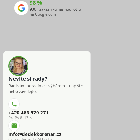
98 %
900+ zákazníků nás hodnotilo
na
Google.com
Nevíte si rady?
Rádi vám poradíme s výběrem – napište
nebo zavolejte.
+420 466 970 271
Po–Pá 8–17 h
info@dedekkorenar.cz
Odpovídáme do 24 hodin