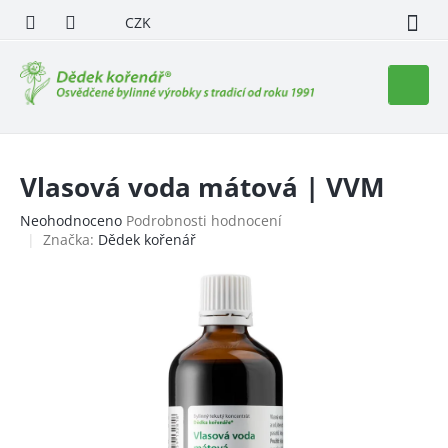
Přejít
CZK
na
obsah
Nákupn
košík
Vlasová voda mátová | VVM
Průměrné
Neohodnoceno
Podrobnosti hodnocení
hodnocení
Značka:
Dědek kořenář
produktu
je
0,0
z
5
hvězdiček.