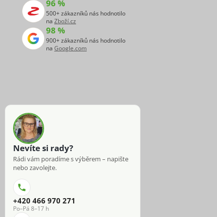
96 %
500+ zákazníků nás hodnotilo
na
Zboží.cz
98 %
900+ zákazníků nás hodnotilo
na
Google.com
Nevíte si rady?
Rádi vám poradíme s výběrem – napište
nebo zavolejte.
+420 466 970 271
Po–Pá 8–17 h