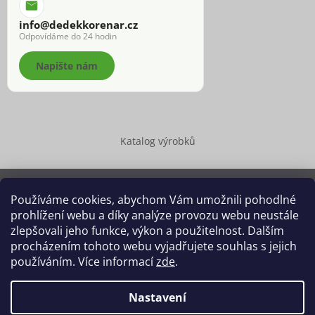
info@dedekkorenar.cz
Odpovídáme do 24 hodin
Napište nám
Katalog výrobků
Používáme cookies, abychom Vám umožnili pohodlné
prohlížení webu a díky analýze provozu webu neustále
Copyright 2026
Dědek kořenář®
. Všechna práva vyhrazena.
zlepšovali jeho funkce, výkon a použitelnost. Dalším
Upravit nastavení cookies
procházením tohoto webu vyjadřujete souhlas s jejich
používáním. Více informací
zde
.
Grafický návrh vytvořil a na Shoptet implementoval
Tomáš Hlad
&
Shoptetak.cz
.
Nastavení