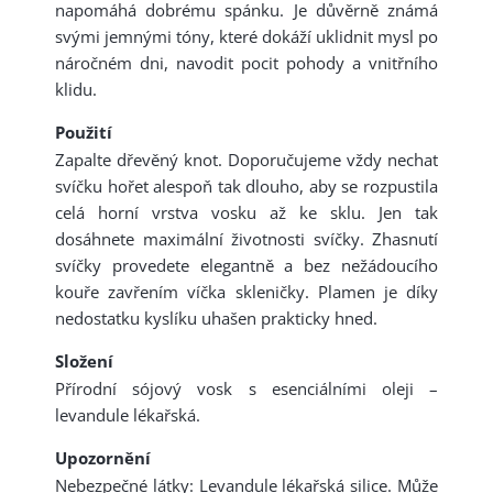
napomáhá dobrému spánku. Je důvěrně známá
svými jemnými tóny, které dokáží uklidnit mysl po
náročném dni, navodit pocit pohody a vnitřního
klidu.
Použití
Zapalte dřevěný knot. Doporučujeme vždy nechat
svíčku hořet alespoň tak dlouho, aby se rozpustila
celá horní vrstva vosku až ke sklu. Jen tak
dosáhnete maximální životnosti svíčky. Zhasnutí
svíčky provedete elegantně a bez nežádoucího
kouře zavřením víčka skleničky. Plamen je díky
nedostatku kyslíku uhašen prakticky hned.
Složení
Přírodní sójový vosk s esenciálními oleji –
levandule lékařská.
Upozornění
Nebezpečné látky: Levandule lékařská silice. Může