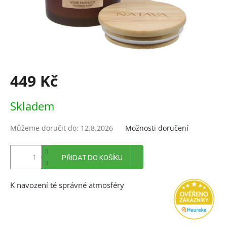
449 Kč
Měrná
Skladem
cena:
Můžeme doručit do:
12.8.2026
Možnosti doručení
PŘIDAT DO KOŠÍKU
K navození té správné atmosféry