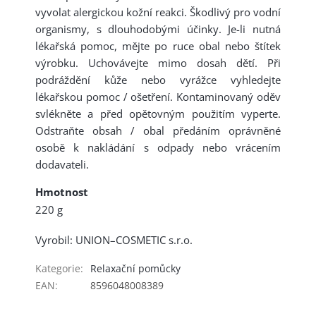
vyvolat alergickou kožní reakci. Škodlivý pro vodní
organismy, s dlouhodobými účinky. Je-li nutná
lékařská pomoc, mějte po ruce obal nebo štítek
výrobku. Uchovávejte mimo dosah dětí. Při
podráždění kůže nebo vyrážce vyhledejte
lékařskou pomoc / ošetření. Kontaminovaný oděv
svlékněte a před opětovným použitím vyperte.
Odstraňte obsah / obal předáním oprávněné
osobě k nakládání s odpady nebo vrácením
dodavateli.
Hmotnost
220 g
Vyrobil: UNION–COSMETIC s.r.o.
Kategorie
:
Relaxační pomůcky
EAN
:
8596048008389