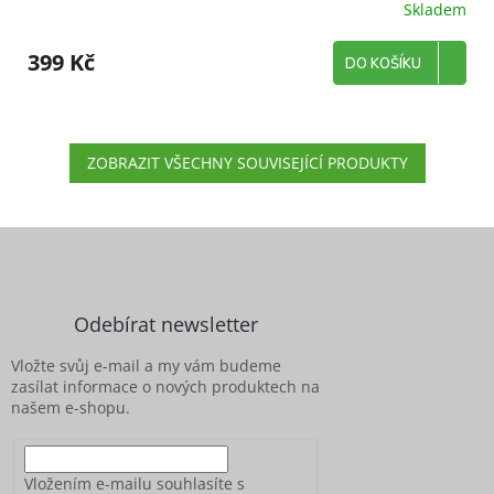
Skladem
399 Kč
DO KOŠÍKU
ZOBRAZIT VŠECHNY SOUVISEJÍCÍ PRODUKTY
Z
á
p
a
Odebírat newsletter
t
í
Vložte svůj e-mail a my vám budeme
zasílat informace o nových produktech na
našem e-shopu.
Vložením e-mailu souhlasíte s