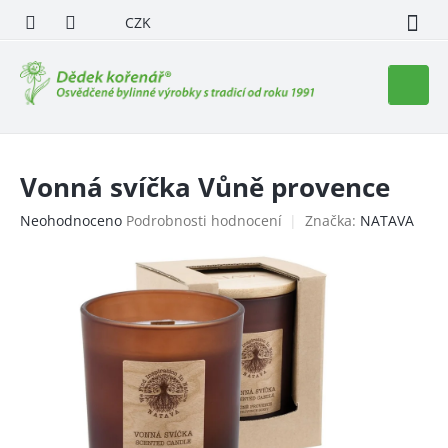
Přejít
CZK
na
obsah
Nákupn
košík
Vonná svíčka Vůně provence
Průměrné
Neohodnoceno
Podrobnosti hodnocení
Značka:
NATAVA
hodnocení
produktu
je
0,0
z
5
hvězdiček.