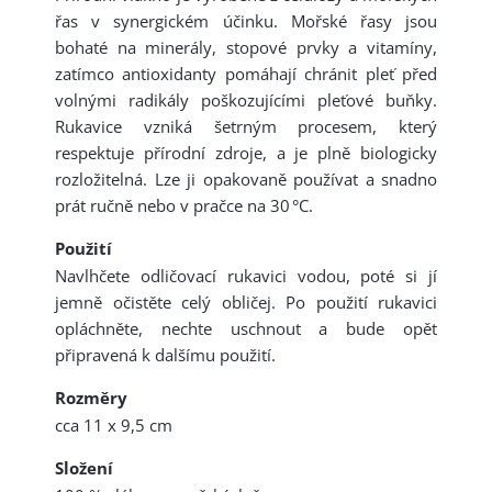
řas v synergickém účinku. Mořské řasy jsou
bohaté na minerály, stopové prvky a vitamíny,
zatímco antioxidanty pomáhají chránit pleť před
volnými radikály poškozujícími pleťové buňky.
Rukavice vzniká šetrným procesem, který
respektuje přírodní zdroje, a je plně biologicky
rozložitelná. Lze ji opakovaně používat a snadno
prát ručně nebo v pračce na 30 °C.
Použití
Navlhčete odličovací rukavici vodou, poté si jí
jemně očistěte celý obličej. Po použití rukavici
opláchněte, nechte uschnout a bude opět
připravená k dalšímu použití.
Rozměry
cca 11 x 9,5 cm
Složení