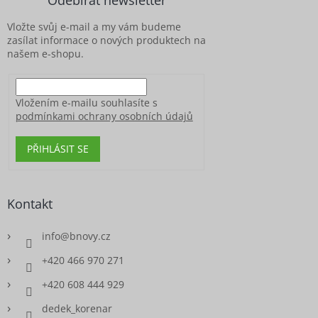
Odebírat newsletter
t
í
Vložte svůj e-mail a my vám budeme
zasílat informace o nových produktech na
našem e-shopu.
Vložením e-mailu souhlasíte s
podmínkami ochrany osobních údajů
PŘIHLÁSIT SE
Kontakt
info
@
bnovy.cz
+420 466 970 271
+420 608 444 929
dedek_korenar