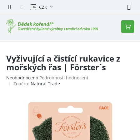
Přejít
CZK
na
obsah
Nákupn
košík
Vyživující a čistící rukavice z
mořských řas | Förster´s
Průměrné
Neohodnoceno
Podrobnosti hodnocení
hodnocení
Značka:
Natural Trade
produktu
je
0,0
z
5
hvězdiček.