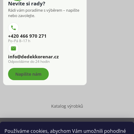
Nevíte si rady?
Rádi vám poradíme s výběrem – napište
nebo zavolejte.
+420 466 970 271
Po–Pá 8–17 h
info@dedekkorenar.cz
Odpovídáme do 24 hodin
Napište nám
Katalog výrobků
Používáme cookies, abychom Vám umožnili pohodlné