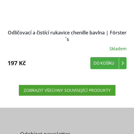
Odličovací a čistící rukavice chenille bavlna | Förster
´s
Skladem
197 Kč
DO KOŠÍKU
ZOBRAZIT VŠECHNY SOUVISEJÍCÍ PRODUKTY
Z
á
p
a