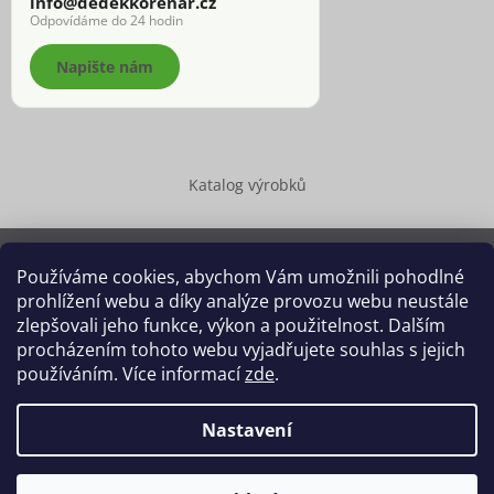
info@dedekkorenar.cz
Odpovídáme do 24 hodin
Napište nám
Katalog výrobků
Používáme cookies, abychom Vám umožnili pohodlné
prohlížení webu a díky analýze provozu webu neustále
Copyright 2026
Dědek kořenář®
. Všechna práva vyhrazena.
zlepšovali jeho funkce, výkon a použitelnost. Dalším
Upravit nastavení cookies
procházením tohoto webu vyjadřujete souhlas s jejich
používáním. Více informací
zde
.
Grafický návrh vytvořil a na Shoptet implementoval
Tomáš Hlad
&
Shoptetak.cz
.
Nastavení
Vytvořil Shoptet