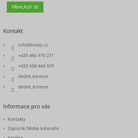
s
PŘIHLÁSIT SE
u
Kontakt
info
@
bnovy.cz
+420 466 970 271
+420 608 444 929
dedek_korenar
dedek_korenar
Informace pro vás
Kontakty
Zápisník Dědka kořenáře
Kariéra