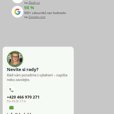
na
Zboží.cz
98 %
900+ zákazníků nás hodnotilo
na
Google.com
Nevíte si rady?
Rádi vám poradíme s výběrem – napište
nebo zavolejte.
+420 466 970 271
Po–Pá 8–17 h