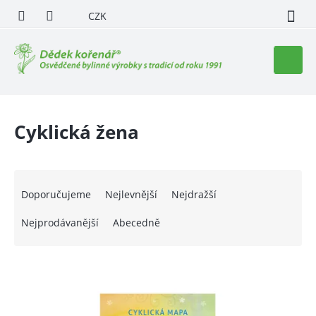
Přejít
CZK
na
obsah
Nákupn
košík
Cyklická žena
Ř
a
Doporučujeme
Nejlevnější
Nejdražší
z
e
Nejprodávanější
Abecedně
n
í
V
p
ý
r
p
o
i