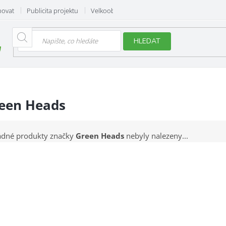
povat
Publicita projektu
Velkoobchod
Hodnocení obchodu
HLEDAT
een Heads
ádné produkty značky
Green Heads
nebyly nalezeny...