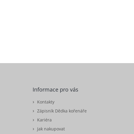
Informace pro vás
Kontakty
Zápisník Dědka kořenáře
Kariéra
Jak nakupovat