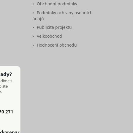
Obchodní podmínky
Podmínky ochrany osobních
údajů
Publicita projektu
Velkoobchod
Hodnocení obchodu
rady?
adíme s
pište
.
70 271
kkorenar.cz