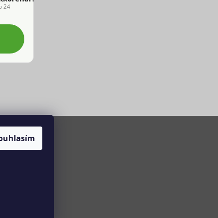
o 24
ouhlasím
ní cookies
tak.cz
.