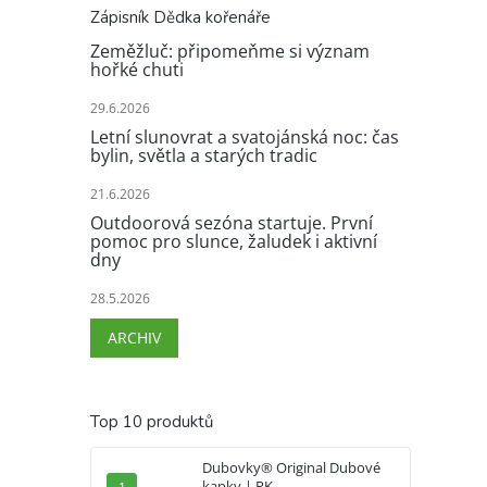
Zápisník Dědka kořenáře
Zeměžluč: připomeňme si význam
hořké chuti
29.6.2026
Letní slunovrat a svatojánská noc: čas
bylin, světla a starých tradic
21.6.2026
Outdoorová sezóna startuje. První
pomoc pro slunce, žaludek i aktivní
dny
28.5.2026
ARCHIV
Top 10 produktů
Dubovky® Original Dubové
kapky | RK