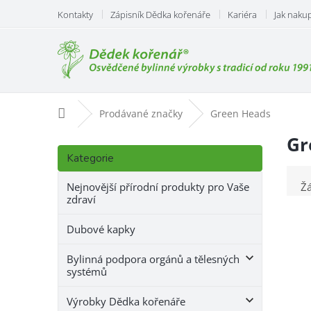
Přejít
Kontakty
Zápisník Dědka kořenáře
Kariéra
Jak naku
na
obsah
Domů
Prodávané značky
Green Heads
P
Gr
Přeskočit
o
Kategorie
kategorie
s
t
Nejnovější přírodní produkty pro Vaše
Ž
zdraví
r
a
Dubové kapky
n
n
Bylinná podpora orgánů a tělesných
í
systémů
p
a
Výrobky Dědka kořenáře
n