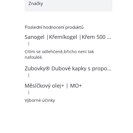
Značky
Poslední hodnocení produktů
Sanogel |Křemíkogel |Křem 500 ml
|
Hodnocení produktu je 5 z 5 hvězdiček.
Cítím se odlehčeně,břicho není tak
nafouklé.
Zubovky® Dubové kapky s propolisem | RK–ZP
|
Hodnocení produktu je 5 z 5 hvězdiček.
Měsíčkový olej+ | MO+
|
Hodnocení produktu je 5 z 5 hvězdiček.
Výborné účinky