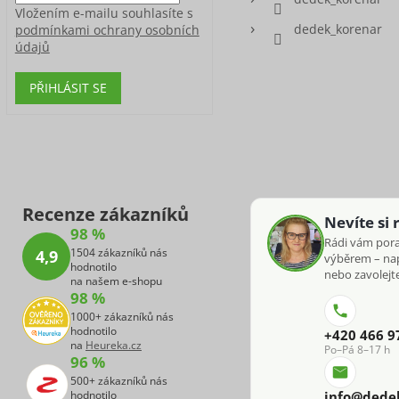
Vložením e-mailu souhlasíte s
dedek_korenar
podmínkami ochrany osobních
údajů
PŘIHLÁSIT SE
Recenze zákazníků
Nevíte si 
98 %
Rádi vám por
1504 zákazníků nás
4,9
výběrem – na
hodnotilo
nebo zavolejte
na našem e-shopu
98 %
1000+ zákazníků nás
hodnotilo
+420 466 9
na
Heureka.cz
Po–Pá 8–17 h
96 %
500+ zákazníků nás
hodnotilo
info@dede