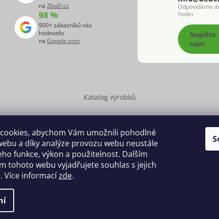
na
Zboží.cz
Odpovídáme d
98 %
hodin
900+ zákazníků nás
hodnotilo
Napište
na
Google.com
nám
Katalog výrobků
cookies, abychom Vám umožnili pohodlné
S
webu a díky analýze provozu webu neustále
t 2026
Dědek kořenář®
. Všechna práva vyhrazena.
Upravit nastave
jeho funkce, výkon a použitelnost. Dalším
 tohoto webu vyjadřujete souhlas s jejich
ký návrh vytvořil a na Shoptet implementoval
Tomáš Hlad
&
Shopte
. Více informací
zde
.
Vytvořil Shoptet
ní