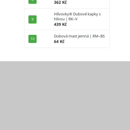
362 Kč
Hlívovky® Dubové kapky s
hlívou | RK–V
439 Kč
Dubová mast jemná | RM–BS
64 Kč
Z
á
p
a
t
í