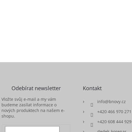
Odebírat newsletter
Kontakt
Vložte svůj e-mail a my vám
info
@
bnovy.cz
budeme zasílat informace o
nových produktech na našem e-
+420 466 970 271
shopu.
+420 608 444 929
dedek_korenar