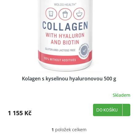
d
s
u
p
k
r
t
o
ů
d
u
k
t
ů
Kolagen s kyselinou hyaluronovou 500 g
Skladem
DO KOŠÍKU
1 155 Kč
1
položek celkem
O
v