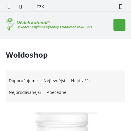
Přejít
CZK
na
obsah
Nákupn
košík
Woldoshop
Ř
a
Doporučujeme
Nejlevnější
Nejdražší
z
e
Nejprodávanější
Abecedně
n
í
V
p
ý
r
p
o
i