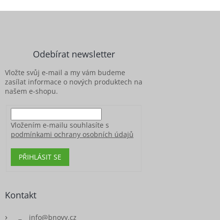
l
Z
á
á
d
p
a
c
a
Odebírat newsletter
í
t
p
í
Vložte svůj e-mail a my vám budeme
r
zasílat informace o nových produktech na
v
našem e-shopu.
k
y
v
ý
Vložením e-mailu souhlasíte s
p
podmínkami ochrany osobních údajů
i
s
PŘIHLÁSIT SE
u
Kontakt
info
@
bnovy.cz