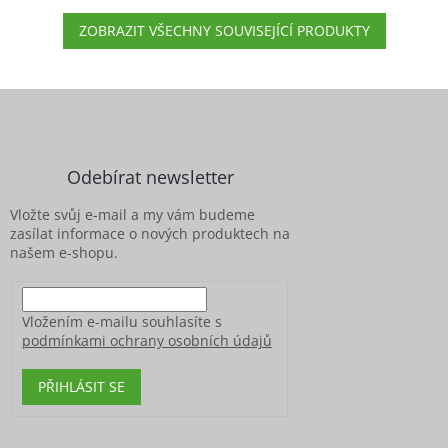
ZOBRAZIT VŠECHNY SOUVISEJÍCÍ PRODUKTY
Z
á
p
a
Odebírat newsletter
t
í
Vložte svůj e-mail a my vám budeme
zasílat informace o nových produktech na
našem e-shopu.
Vložením e-mailu souhlasíte s
podmínkami ochrany osobních údajů
PŘIHLÁSIT SE