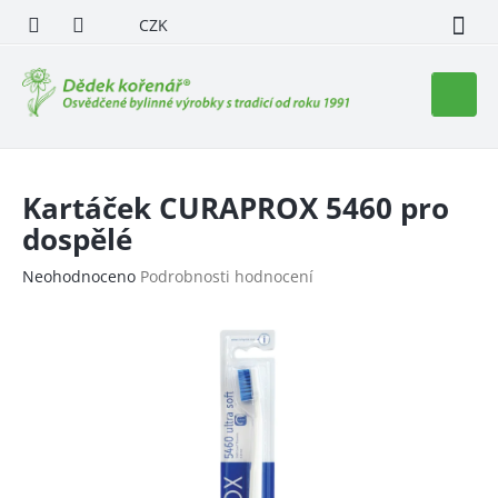
Přejít
CZK
na
obsah
Nákupn
košík
Kartáček CURAPROX 5460 pro
dospělé
Průměrné
Neohodnoceno
Podrobnosti hodnocení
hodnocení
produktu
je
0,0
z
5
hvězdiček.