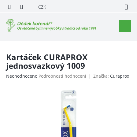
Přejít
CZK
na
obsah
Nákupn
košík
Kartáček CURAPROX
jednosvazkový 1009
Průměrné
Neohodnoceno
Podrobnosti hodnocení
Značka:
Curaprox
hodnocení
produktu
je
0,0
z
5
hvězdiček.