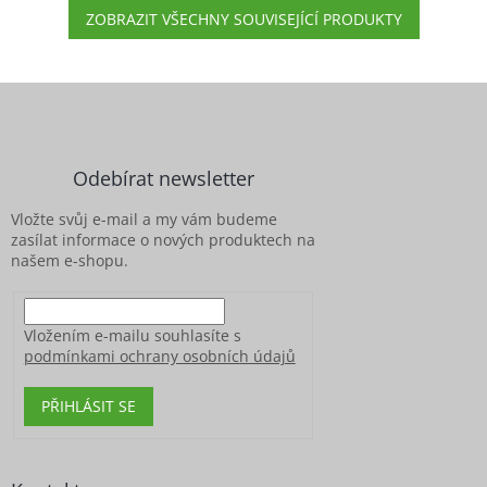
ZOBRAZIT VŠECHNY SOUVISEJÍCÍ PRODUKTY
Z
á
p
a
Odebírat newsletter
t
í
Vložte svůj e-mail a my vám budeme
zasílat informace o nových produktech na
našem e-shopu.
Vložením e-mailu souhlasíte s
podmínkami ochrany osobních údajů
PŘIHLÁSIT SE