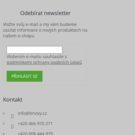
p
a
Odebírat newsletter
t
í
Vložte svůj e-mail a my vám budeme
zasílat informace o nových produktech na
našem e-shopu.
Vložením e-mailu souhlasíte s
podmínkami ochrany osobních údajů
PŘIHLÁSIT SE
Kontakt
info
@
bnovy.cz
+420 466 970 271
+420 608 444 929