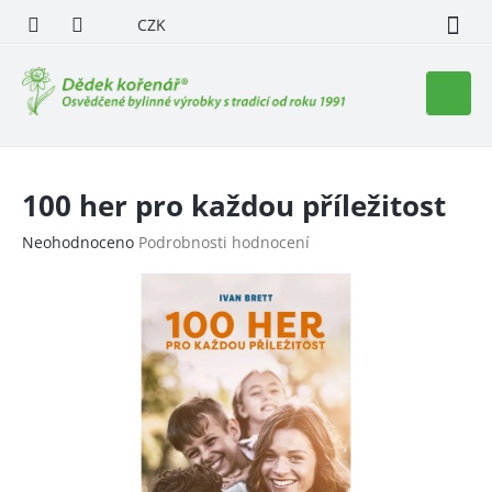
Přejít
CZK
na
obsah
Nákupn
košík
100 her pro každou příležitost
Průměrné
Neohodnoceno
Podrobnosti hodnocení
hodnocení
produktu
je
0,0
z
5
hvězdiček.