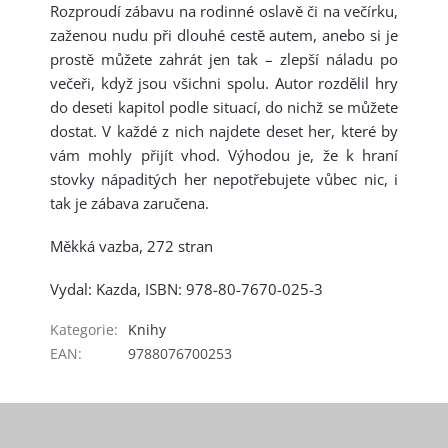
Rozproudí zábavu na rodinné oslavě či na večírku,
zaženou nudu při dlouhé cestě autem, anebo si je
prostě můžete zahrát jen tak – zlepší náladu po
večeři, když jsou všichni spolu. Autor rozdělil hry
do deseti kapitol podle situací, do nichž se můžete
dostat. V každé z nich najdete deset her, které by
vám mohly přijít vhod. Výhodou je, že k hraní
stovky nápaditých her nepotřebujete vůbec nic, i
tak je zábava zaručena.
Měkká vazba, 272 stran
Vydal: Kazda, ISBN: 978-80-7670-025-3
Kategorie
:
Knihy
EAN
:
9788076700253
Z
á