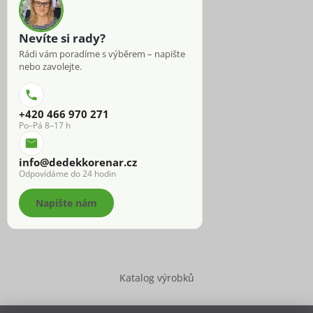
Nevíte si rady?
Rádi vám poradíme s výběrem – napište
nebo zavolejte.
+420 466 970 271
Po–Pá 8–17 h
info@dedekkorenar.cz
Odpovídáme do 24 hodin
Napište nám
Katalog výrobků