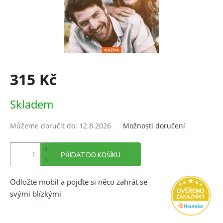
315 Kč
Měrná
Skladem
cena:
Můžeme doručit do:
12.8.2026
Možnosti doručení
PŘIDAT DO KOŠÍKU
Odložte mobil a pojďte si něco zahrát se
svými blízkými