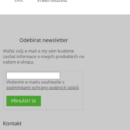
EAN
:
9788075002952
Z
á
p
a
Odebírat newsletter
t
í
Vložte svůj e-mail a my vám budeme
zasílat informace o nových produktech na
našem e-shopu.
Vložením e-mailu souhlasíte s
podmínkami ochrany osobních údajů
PŘIHLÁSIT SE
Kontakt