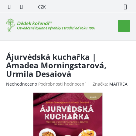
Přejít
CZK
na
obsah
Nákupn
košík
Ájurvédská kuchařka |
Amadea Morningstarová,
Urmila Desaiová
Průměrné
Neohodnoceno
Podrobnosti hodnocení
Značka:
MAITREA
hodnocení
produktu
je
0,0
z
5
hvězdiček.