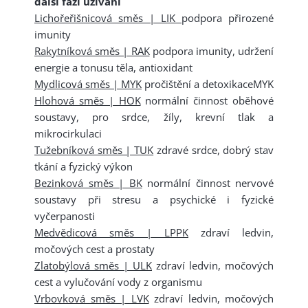
další fázi užívání
Lichořeřišnicová směs | LIK
podpora přirozené
imunity
Rakytníková směs | RAK
podpora imunity, udržení
energie a tonusu těla, antioxidant
Mydlicová směs | MYK
pročištění a detoxikaceMYK
Hlohová směs | HOK
normální činnost oběhové
soustavy, pro srdce, žíly, krevní tlak a
mikrocirkulaci
Tužebníková směs | TUK
zdravé srdce, dobrý stav
tkání a fyzický výkon
Bezinková směs | BK
normální činnost nervové
soustavy při stresu a psychické i fyzické
vyčerpanosti
Medvědicová směs | LPPK
zdraví ledvin,
močových cest a prostaty
Zlatobýlová směs | ULK
zdraví ledvin, močových
cest a vylučování vody z organismu
Vrbovková směs | LVK
zdraví ledvin, močových