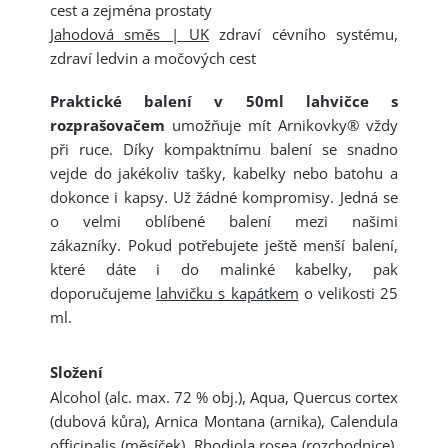
cest a zejména prostaty
Jahodová směs | UK
zdraví cévního systému,
zdraví ledvin a močových cest
Praktické balení v 50ml lahvičce s
rozprašovačem
umožňuje mít Arnikovky® vždy
při ruce. Díky kompaktnímu balení se snadno
vejde do jakékoliv tašky, kabelky nebo batohu a
dokonce i kapsy. Už žádné kompromisy. Jedná se
o velmi oblíbené balení mezi našimi
zákazníky. Pokud potřebujete ještě menší balení,
které dáte i do malinké kabelky, pak
doporučujeme
lahvičku s kapátkem
o velikosti 25
ml.
Složení
Alcohol (alc. max. 72 % obj.), Aqua, Quercus cortex
(dubová kůra), Arnica Montana (arnika), Calendula
officinalis (měsíček), Rhodiola rosea (rozchodnice),