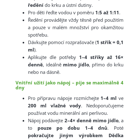
ředění
 do krku a ústní dutiny. 
Pro děti řeďte vodou v poměru 
1:5 až 1:11
. 
Ředění provádějte vždy těsně před použitím 
a pouze v malém množství pro okamžitou 
spotřebu. 
Dávkujte pomocí rozprašovače (
1 střik = 0,1 
ml
). 
Aplikujte dle potřeby 
1–4 střiky až 16× 
denně
, ideálně 
mimo jídlo
, přímo do krku 
nebo na dásně.
Vnitřní užití jako nápoj – pije se maximálně 4
dny
Pro přípravu nápoje rozmíchejte 
1–4 ml
 ve 
200 ml vlažné vody
. Nedoporučujeme 
používat vodu minerální ani perlivou. 
Nápoj podávejte 
2–4× denně mimo jídlo
, a 
to 
pouze po dobu 1–4 dnů
. Poté 
pokračujte jiným výrobkem Dědka 