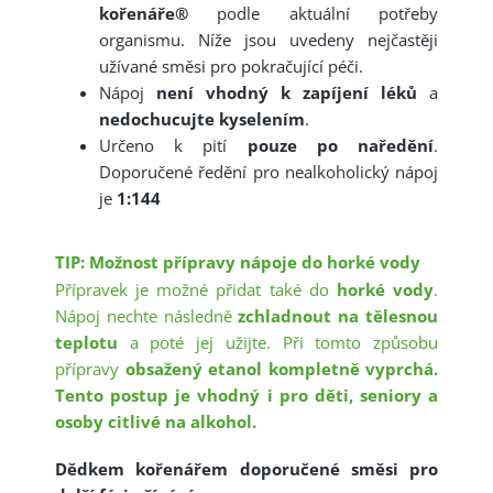
kořenáře®
 podle aktuální potřeby 
organismu. Níže jsou uvedeny nejčastěji 
užívané směsi pro pokračující péči. 
Nápoj 
není vhodný k zapíjení léků
 a 
nedochucujte kyselením
.
Určeno k pití 
pouze po naředění
. 
Doporučené ředění pro nealkoholický nápoj 
je 
1:144
TIP: Možnost přípravy nápoje do horké vody
Přípravek je možné přidat také do 
horké vody
. 
Nápoj nechte následně 
zchladnout na tělesnou 
teplotu
 a poté jej užijte. Při tomto způsobu 
přípravy 
obsažený etanol kompletně vyprchá. 
Tento postup je vhodný i pro děti, seniory a 
osoby citlivé na alkohol.
Dědkem kořenářem doporučené směsi pro