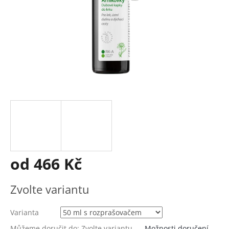
od
466 Kč
Měrná
Zvolte variantu
cena:
Varianta
Můžeme doručit do:
Zvolte variantu
Možnosti doručení