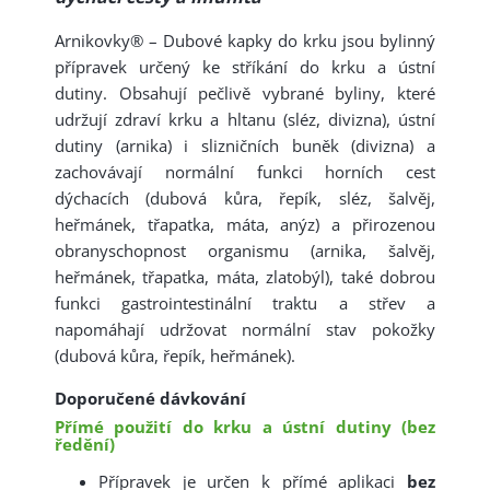
Arnikovky® – Dubové kapky do krku jsou bylinný
přípravek určený ke stříkání do krku a ústní
dutiny. Obsahují pečlivě vybrané byliny, které
udržují zdraví krku a hltanu (sléz, divizna), ústní
dutiny (arnika) i slizničních buněk (divizna) a
zachovávají normální funkci horních cest
dýchacích (dubová kůra, řepík, sléz, šalvěj,
heřmánek, třapatka, máta, anýz) a přirozenou
obranyschopnost organismu (arnika, šalvěj,
heřmánek, třapatka, máta, zlatobýl), také dobrou
funkci gastrointestinální traktu a střev a
napomáhají udržovat normální stav pokožky
(dubová kůra, řepík, heřmánek).
Doporučené dávkování
Přímé použití do krku a ústní dutiny (bez
ředění)
Přípravek je určen k přímé aplikaci 
bez 