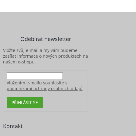
Z
á
p
a
Odebírat newsletter
t
í
Vložte svůj e-mail a my vám budeme
zasílat informace o nových produktech na
našem e-shopu.
Vložením e-mailu souhlasíte s
podmínkami ochrany osobních údajů
PŘIHLÁSIT SE
Kontakt