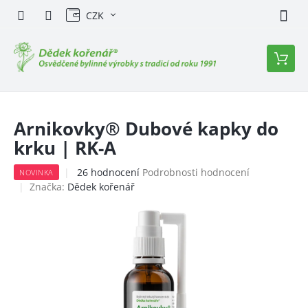
Přejít
CZK
na
obsah
Nákupn
košík
Arnikovky® Dubové kapky do
krku | RK-A
Průměrné
26 hodnocení
Podrobnosti hodnocení
NOVINKA
hodnocení
Značka:
Dědek kořenář
produktu
je
5,0
z
5
hvězdiček.