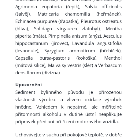
Agrimonia eupatoria (řepík), Salvia officinalis
(šalvěj), Matricaria chamomilla (heřmánek),
Echinacea purpurea (třapatka), Pleurotus ostreatus
(hlíva), Solidago virgaurea zlatobýl), Mentha
piperita (máta), Pimpinella anisum (anýz), Aesculus
hippocastanum (jírovec), Lavandula angustifolia
(levandule), Syzygium aromaticum (hřebíček),
Capsella bursa-pastoris (kokoška), Menthol
(mátová silice), Malva sylvestris (sléz) a Verbascum
densiflorum (divizna).
Upozornění
Sediment bylinného původu je přirozenou
vlastností výrobku a vlivem oxidace výrobek
hnědne. Vzhledem k nepatrné, ale měřitelné
přítomnosti alkoholu v dutině ústní neaplikujte
přípravek před ani při řízení motorového vozidla.
Uchovávejte v suchu při pokojové teplotě, v dobře