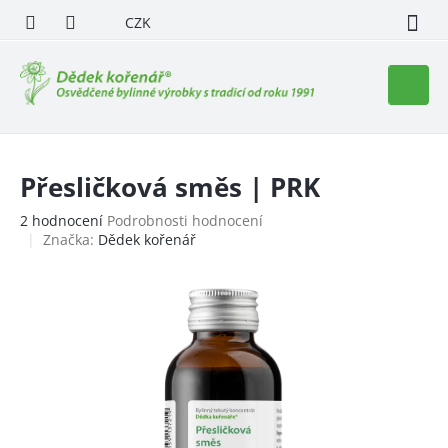
Přejít
CZK
na
obsah
Nákupn
košík
Přesličková směs | PRK
Průměrné
2 hodnocení
Podrobnosti hodnocení
hodnocení
Značka:
Dědek kořenář
produktu
je
5,0
z
5
hvězdiček.