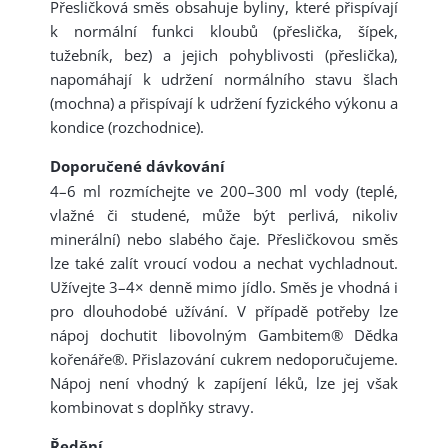
Přesličková směs obsahuje byliny, které přispívají
k normální funkci kloubů (přeslička, šípek,
tužebník, bez) a jejich pohyblivosti (přeslička),
napomáhají k udržení normálního stavu šlach
(mochna) a přispívají k udržení fyzického výkonu a
kondice (rozchodnice).
Doporučené dávkování
4–6 ml rozmíchejte ve 200–300 ml vody (teplé,
vlažné či studené, může být perlivá, nikoliv
minerální) nebo slabého čaje. Přesličkovou směs
lze také zalít vroucí vodou a nechat vychladnout.
Užívejte 3–4× denně mimo jídlo. Směs je vhodná i
pro dlouhodobé užívání. V případě potřeby lze
nápoj dochutit libovolným Gambitem® Dědka
kořenáře®. Přislazování cukrem nedoporučujeme.
Nápoj není vhodný k zapíjení léků, lze jej však
kombinovat s doplňky stravy.
Ředění