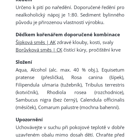
Určeno k pití po naředění. Doporučené ředění pro
nealkoholický nápoj je 1:80. Sediment bylinného
původu je přirozenou vlastností výrobku.
Dědkem kořenářem doporučené kombinace
Šípková směs | AK
zdravé klouby, kosti, svaly
Borůvková směs | CK
čistící kúry, pročištění krve
Složení
Aqua, Alcohol (alc. max. 40 % obj.), Equisetum
pratense (přeslička), Rosa canina (šípek),
Filipendula ulmaria (tužebník), Tribulus terrestris
(kotvičník), Rhodiola rosea (rozchodnice),
Sambucus nigra (bez černý), Calendula officinalis
(měsíček), Comarum palustre (mochna bahenní).
Upozornění
Uchovávejte v suchu při pokojové teplotě v dobře
uzavřeném obalu mimo dosah dětí. Chraňte před