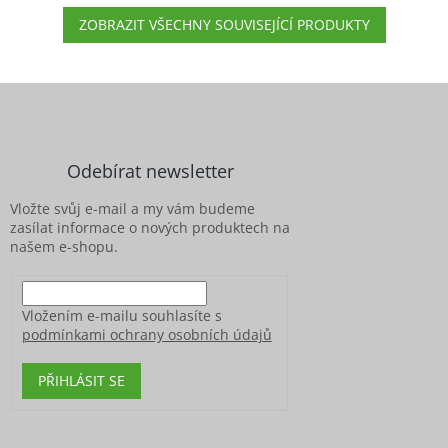
ZOBRAZIT VŠECHNY SOUVISEJÍCÍ PRODUKTY
Z
á
p
a
Odebírat newsletter
t
í
Vložte svůj e-mail a my vám budeme
zasílat informace o nových produktech na
našem e-shopu.
Vložením e-mailu souhlasíte s
podmínkami ochrany osobních údajů
PŘIHLÁSIT SE