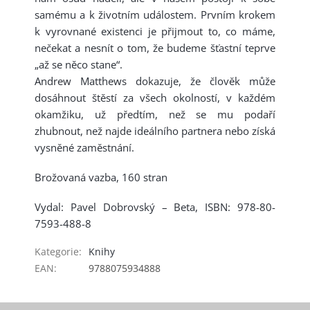
samému a k životním událostem. Prvním krokem
k vyrovnané existenci je přijmout to, co máme,
nečekat a nesnít o tom, že budeme šťastní teprve
„až se něco stane“.
Andrew Matthews dokazuje, že člověk může
dosáhnout štěstí za všech okolností, v každém
okamžiku, už předtím, než se mu podaří
zhubnout, než najde ideálního partnera nebo získá
vysněné zaměstnání.
Brožovaná vazba, 160 stran
Vydal: Pavel Dobrovský – Beta, ISBN: 978-80-
7593-488-8
Kategorie
:
Knihy
EAN
:
9788075934888
Z