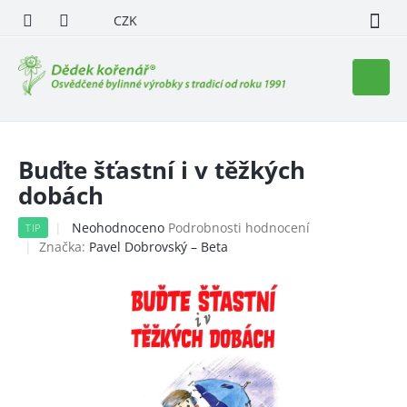
Přejít
CZK
na
obsah
Nákupn
košík
Buďte šťastní i v těžkých
dobách
Průměrné
Neohodnoceno
Podrobnosti hodnocení
TIP
hodnocení
Značka:
Pavel Dobrovský – Beta
produktu
je
0,0
z
5
hvězdiček.