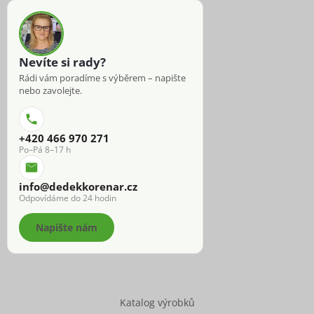
Nevíte si rady?
Rádi vám poradíme s výběrem – napište
nebo zavolejte.
+420 466 970 271
Po–Pá 8–17 h
info@dedekkorenar.cz
Odpovídáme do 24 hodin
Napište nám
Katalog výrobků