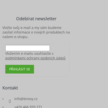
á
p
a
Odebírat newsletter
t
í
Vložte svůj e-mail a my vám budeme
zasílat informace o nových produktech na
našem e-shopu.
Vložením e-mailu souhlasíte s
podmínkami ochrany osobních údajů
PŘIHLÁSIT SE
Kontakt
info
@
bnovy.cz
+420 466 970 271