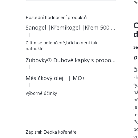
Po
Poslední hodnocení produktů
C
Sanogel |Křemíkogel |Křem 500 ml
|
Hodnocení produktu je 5 z 5 hvězdiček.
Cítím se odlehčeně,břicho není tak
Se
nafouklé.
D
Zubovky® Dubové kapky s propolisem | RK–ZP
|
Hodnocení produktu je 5 z 5 hvězdiček.
Č
z
Měsíčkový olej+ | MO+
fy
|
Hodnocení produktu je 5 z 5 hvězdiček.
n
Výborné účinky
př
je
té
P
po
Zápisník Dědka kořenáře
ve