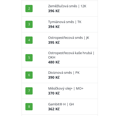
Zeměžlučová směs | 12K
396 Kč
Tymiánová směs | TK
394 Kč
Ostropestřecová směs | JK
395 Kč
Ostropestřecová kaše hrubá |
OKH
480 Kč
Diviznová směs | PK
390 Kč
Měsíčkový olej+ | MO+
370 Kč
Gambit® H | GH
362 Kč