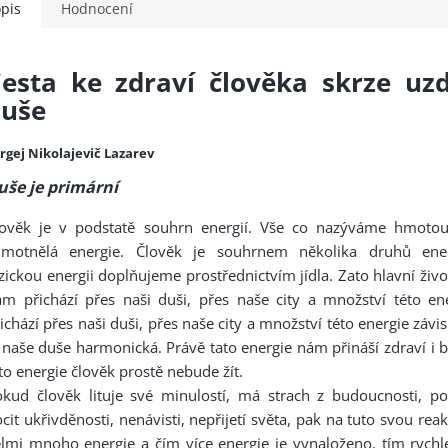
pis
Hodnocení
esta ke zdraví člověka skrze uz
duše
rgej Nikolajevič Lazarev
uše je primární
lověk je v podstatě souhrn energií. Vše co nazýváme hmotou
hmotnělá energie. Člověk je souhrnem několika druhů energ
zickou energii doplňujeme prostřednictvím jídla. Zato hlavní živo
ám přichází přes naši duši, přes naše city a množství této e
ichází přes naši duši, přes naše city a množství této energie závis
 naše duše harmonická. Právě tato energie nám přináší zdraví i 
to energie člověk prostě nebude žít.
okud člověk lituje své minulostí, má strach z budoucnosti, p
cit ukřivděnosti, nenávisti, nepřijetí světa, pak na tuto svou rea
lmi mnoho energie a čím více energie je vynaloženo, tím rychl