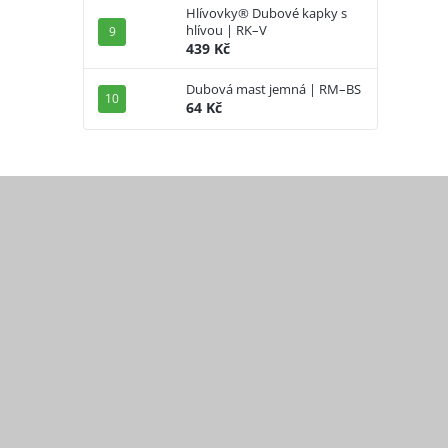
Hlívovky® Dubové kapky s
hlívou | RK–V
439 Kč
Dubová mast jemná | RM–BS
64 Kč
Z
á
p
a
t
í