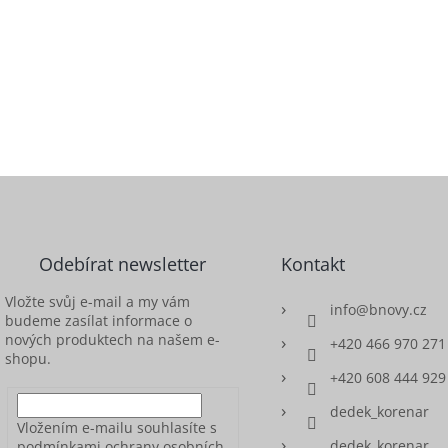
Odebírat newsletter
Kontakt
Vložte svůj e-mail a my vám
info
@
bnovy.cz
budeme zasílat informace o
nových produktech na našem e-
+420 466 970 271
shopu.
+420 608 444 929
dedek_korenar
Vložením e-mailu souhlasíte s
dedek_korenar
podmínkami ochrany osobních