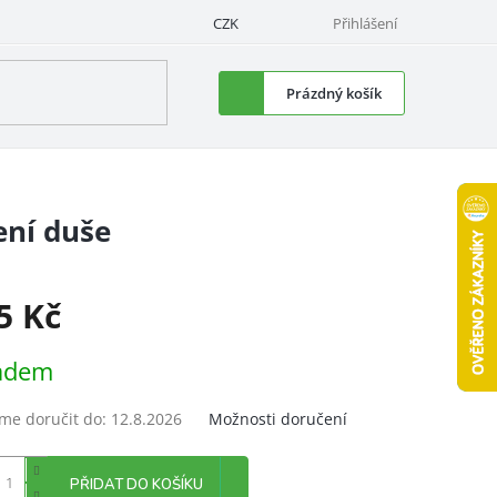
CZK
Přihlášení
Nákupní
Prázdný košík
košík
ení duše
5 Kč
á
adem
e doručit do:
12.8.2026
Možnosti doručení
PŘIDAT DO KOŠÍKU