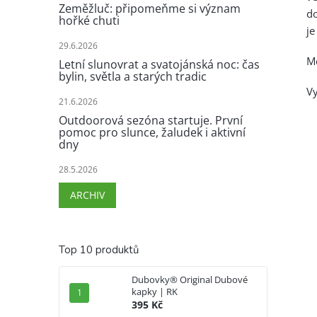
Zeměžluč: připomeňme si význam
d
hořké chuti
je
29.6.2026
Mě
Letní slunovrat a svatojánská noc: čas
bylin, světla a starých tradic
Vy
21.6.2026
Outdoorová sezóna startuje. První
pomoc pro slunce, žaludek i aktivní
dny
28.5.2026
ARCHIV
Top 10 produktů
Dubovky® Original Dubové
kapky | RK
395 Kč