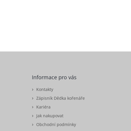
Informace pro vás
Kontakty
Zápisník Dědka kořenáře
Kariéra
Jak nakupovat
Obchodní podmínky