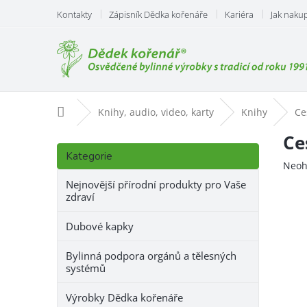
Přejít
Kontakty
Zápisník Dědka kořenáře
Kariéra
Jak naku
na
obsah
Domů
Knihy, audio, video, karty
Knihy
Ce
P
Ce
Přeskočit
o
Kategorie
kategorie
Prům
Neoh
s
hodn
t
Nejnovější přírodní produkty pro Vaše
prod
zdraví
r
je
a
0,0
Dubové kapky
n
z
n
5
Bylinná podpora orgánů a tělesných
hvězd
í
systémů
p
a
Výrobky Dědka kořenáře
n