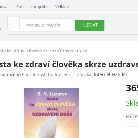
povat
Publicita projektu
Velkoobchod
Hodnocení obchodu
HLEDAT
sta ke zdraví člověka skrze uzdravení duše
sta ke zdraví člověka skrze uzdrav
ěrné
odnoceno
Podrobnosti hodnocení
Značka:
Internet-Handel
ocení
36
uktu
Měrn
Skl
cena:
iček.
Můžem