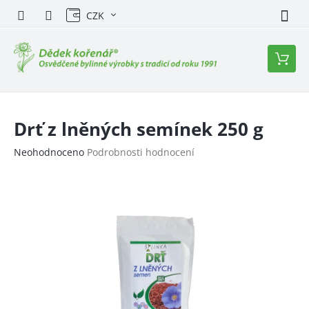
Přejít
CZK
na
obsah
Nákupn
košík
Drť z lněných semínek 250 g
Průměrné
Neohodnoceno
Podrobnosti hodnocení
hodnocení
produktu
je
0,0
z
5
hvězdiček.