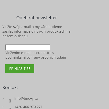
á
p
a
Odebírat newsletter
t
í
Vložte svůj e-mail a my vám budeme
zasílat informace o nových produktech na
našem e-shopu.
Vložením e-mailu souhlasíte s
podmínkami ochrany osobních údajů
PŘIHLÁSIT SE
Kontakt
info
@
bnovy.cz
+420 466 970 271