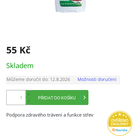
55 Kč
Měrná
Skladem
cena:
Můžeme doručit do:
12.8.2026
Možnosti doručení
PŘIDAT DO KOŠÍKU
Podpora zdravého trávení a funkce střev