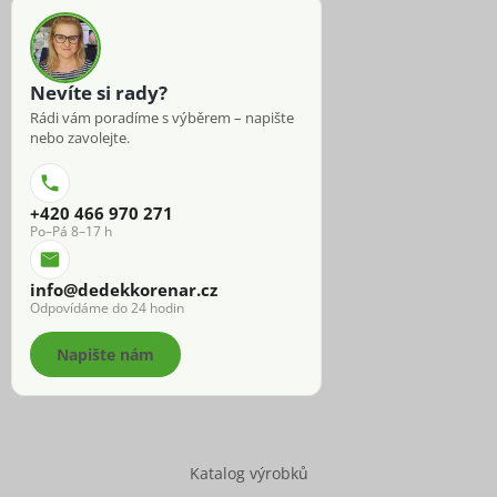
Nevíte si rady?
Rádi vám poradíme s výběrem – napište
nebo zavolejte.
+420 466 970 271
Po–Pá 8–17 h
info@dedekkorenar.cz
Odpovídáme do 24 hodin
Napište nám
Katalog výrobků