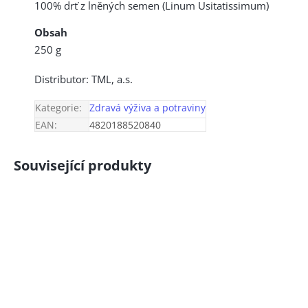
100% drť z lněných semen (Linum Usitatissimum)
Obsah
250 g
Distributor: TML, a.s.
Kategorie
:
Zdravá výživa a potraviny
EAN
:
4820188520840
Související produkty