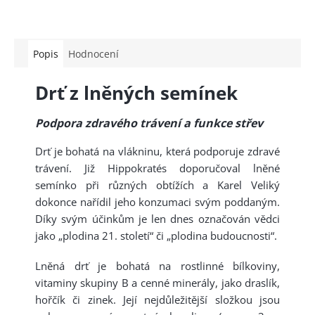
Popis
Hodnocení
Drť z lněných semínek
Podpora zdravého trávení a funkce střev
Drť je bohatá na vlákninu, která podporuje zdravé
trávení. Již Hippokratés doporučoval lněné
semínko při různých obtížích a Karel Veliký
dokonce nařídil jeho konzumaci svým poddaným.
Díky svým účinkům je len dnes označován vědci
jako „plodina 21. století“ či „plodina budoucnosti“.
Lněná drť je bohatá na rostlinné bílkoviny,
vitaminy skupiny B a cenné minerály, jako draslík,
hořčík či zinek. Její nejdůležitější složkou jsou