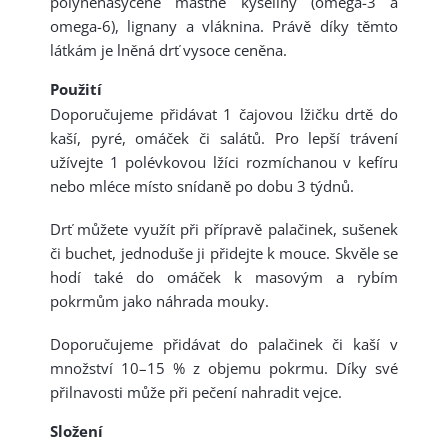
polynenasycené mastné kyseliny (omega-3 a
omega-6), lignany a vláknina. Právě díky těmto
látkám je lněná drť vysoce ceněna.
Použití
Doporučujeme přidávat 1 čajovou lžičku drtě do
kaší, pyré, omáček či salátů. Pro lepší trávení
užívejte 1 polévkovou lžíci rozmíchanou v kefíru
nebo mléce místo snídaně po dobu 3 týdnů.
Drť můžete využít při přípravě palačinek, sušenek
či buchet, jednoduše ji přidejte k mouce. Skvěle se
hodí také do omáček k masovým a rybím
pokrmům jako náhrada mouky.
Doporučujeme přidávat do palačinek či kaší v
množství 10–15 % z objemu pokrmu. Díky své
přilnavosti může při pečení nahradit vejce.
Složení