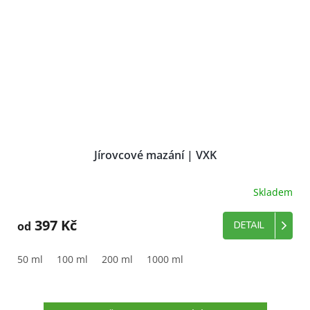
Jírovcové mazání | VXK
Skladem
Průměrné
hodnocení
produktu
397 Kč
od
DETAIL
je
5,0
z
50 ml
100 ml
200 ml
1000 ml
5
hvězdiček.