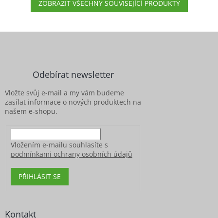
ZOBRAZIT VŠECHNY SOUVISEJÍCÍ PRODUKTY
Z
á
p
a
Odebírat newsletter
t
í
Vložte svůj e-mail a my vám budeme
zasílat informace o nových produktech na
našem e-shopu.
Vložením e-mailu souhlasíte s
podmínkami ochrany osobních údajů
PŘIHLÁSIT SE
Kontakt