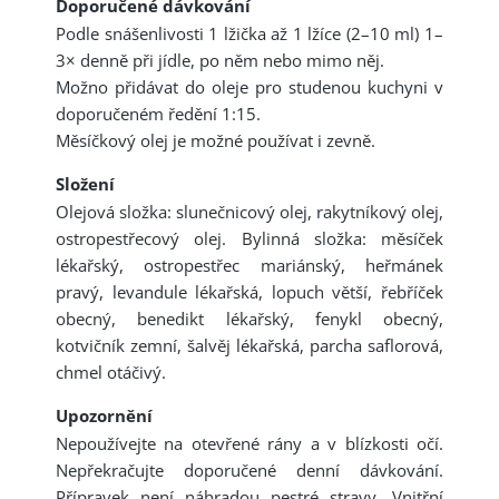
Doporučené dávkování
Podle snášenlivosti 1 lžička až 1 lžíce (2–10 ml) 1–
3× denně při jídle, po něm nebo mimo něj.
Možno přidávat do oleje pro studenou kuchyni v
doporučeném ředění 1:15.
Měsíčkový olej je možné používat i zevně.
Složení
Olejová složka: slunečnicový olej, rakytníkový olej,
ostropestřecový olej. Bylinná složka: měsíček
lékařský, ostropestřec mariánský, heřmánek
pravý, levandule lékařská, lopuch větší, řebříček
obecný, benedikt lékařský, fenykl obecný,
kotvičník zemní, šalvěj lékařská, parcha saflorová,
chmel otáčivý.
Upozornění
Nepoužívejte na otevřené rány a v blízkosti očí.
Nepřekračujte doporučené denní dávkování.
Přípravek není náhradou pestré stravy. Vnitřní