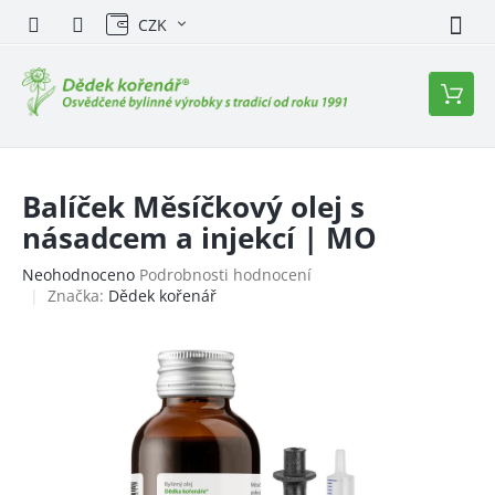
Přejít
CZK
na
obsah
Nákupn
košík
Balíček Měsíčkový olej s
násadcem a injekcí | MO
Průměrné
Neohodnoceno
Podrobnosti hodnocení
hodnocení
Značka:
Dědek kořenář
produktu
je
0,0
z
5
hvězdiček.