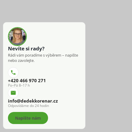
Nevíte si rady?
Rádi vám poradíme s výběrem – napište
nebo zavolejte.
+420 466 970 271
Po–Pá 8–17 h
info@dedekkorenar.cz
Odpovídáme do 24 hodin
Napište nám