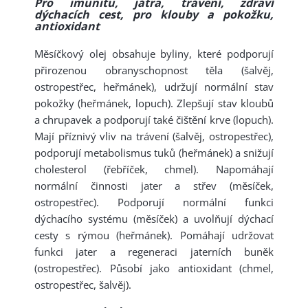
Pro imunitu, játra, trávení, zdraví
dýchacích cest, pro klouby a pokožku,
antioxidant
Měsíčkový olej obsahuje byliny, které podporují
přirozenou obranyschopnost těla (šalvěj,
ostropestřec, heřmánek), udržují normální stav
pokožky (heřmánek, lopuch). Zlepšují stav kloubů
a chrupavek a podporují také čištění krve (lopuch).
Mají příznivý vliv na trávení (šalvěj, ostropestřec),
podporují metabolismus tuků (heřmánek) a snižují
cholesterol (řebříček, chmel). Napomáhají
normální činnosti jater a střev (měsíček,
ostropestřec). Podporují normální funkci
dýchacího systému (měsíček) a uvolňují dýchací
cesty s rýmou (heřmánek). Pomáhají udržovat
funkci jater a regeneraci jaterních buněk
(ostropestřec). Působí jako antioxidant (chmel,
ostropestřec, šalvěj).