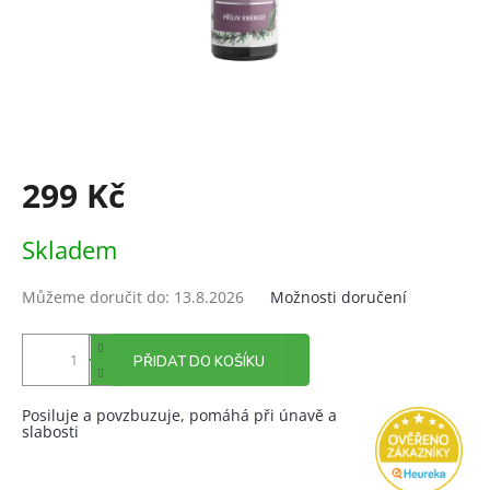
299 Kč
Měrná
Skladem
cena:
Můžeme doručit do:
13.8.2026
Možnosti doručení
PŘIDAT DO KOŠÍKU
Posiluje a povzbuzuje, pomáhá při únavě a
slabosti