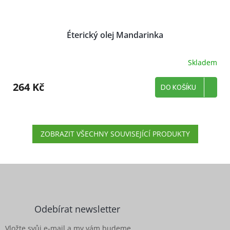
Éterický olej Mandarinka
Skladem
264 Kč
DO KOŠÍKU
ZOBRAZIT VŠECHNY SOUVISEJÍCÍ PRODUKTY
Z
á
p
a
Odebírat newsletter
t
í
Vložte svůj e-mail a my vám budeme