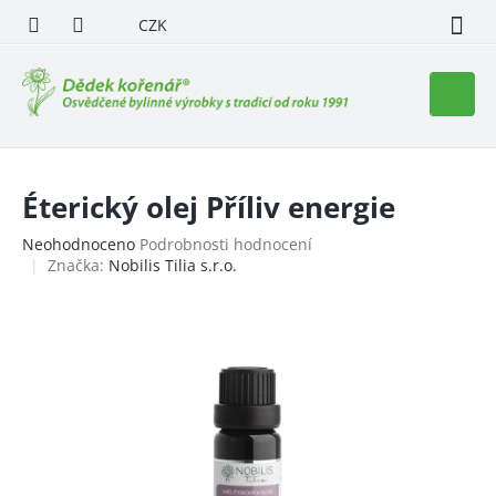
Přejít
CZK
na
obsah
Nákupn
košík
Éterický olej Příliv energie
Průměrné
Neohodnoceno
Podrobnosti hodnocení
hodnocení
Značka:
Nobilis Tilia s.r.o.
produktu
je
0,0
z
5
hvězdiček.