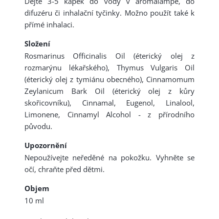
Dejte 3-5 kapek do vody v aromalampě, do
difuzéru či inhalační tyčinky. Možno použít také k
přímé inhalaci.
Složení
Rosmarinus Officinalis Oil (éterický olej z
rozmarýnu lékařského), Thymus Vulgaris Oil
(éterický olej z tymiánu obecného), Cinnamomum
Zeylanicum Bark Oil (éterický olej z kůry
skořicovníku), Cinnamal, Eugenol, Linalool,
Limonene, Cinnamyl Alcohol - z přírodního
původu.
Upozornění
Nepoužívejte neředěné na pokožku. Vyhněte se
očí, chraňte před dětmi.
Objem
10 ml