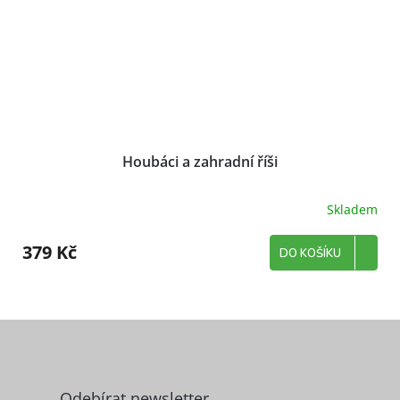
Houbáci a zahradní říši
Skladem
379 Kč
DO KOŠÍKU
Z
á
p
a
Odebírat newsletter