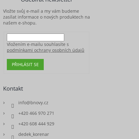
t
í
Vložte svůj e-mail a my vám budeme
zasílat informace o nových produktech na
našem e-shopu.
Vložením e-mailu souhlasíte s
podmínkami ochrany osobních údajů
PŘIHLÁSIT SE
Kontakt
info
@
bnovy.cz
+420 466 970 271
+420 608 444 929
dedek_korenar