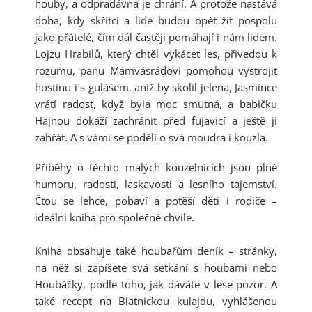
houby, a odpradávna je chrání. A protože nastává
doba, kdy skřítci a lidé budou opět žít pospolu
jako přátelé, čím dál častěji pomáhají i nám lidem.
Lojzu Hrabilů, který chtěl vykácet les, přivedou k
rozumu, panu Mámvásrádovi pomohou vystrojit
hostinu i s gulášem, aniž by skolil jelena, Jasmínce
vrátí radost, když byla moc smutná, a babičku
Hajnou dokáží zachránit před fujavicí a ještě ji
zahřát. A s vámi se podělí o svá moudra i kouzla.
Příběhy o těchto malých kouzelnících jsou plné
humoru, radosti, laskavosti a lesního tajemství.
Čtou se lehce, pobaví a potěší děti i rodiče –
ideální kniha pro společné chvíle.
Kniha obsahuje také houbařům deník – stránky,
na něž si zapíšete svá setkání s houbami nebo
Houbáčky, podle toho, jak dáváte v lese pozor. A
také recept na Blatnickou kulajdu, vyhlášenou