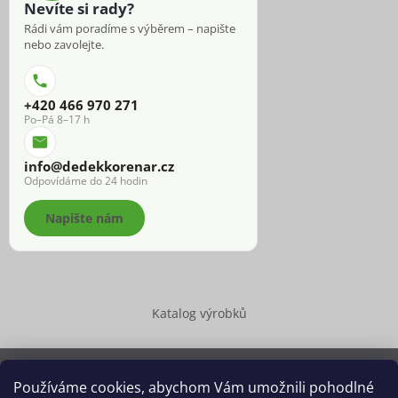
Nevíte si rady?
Rádi vám poradíme s výběrem – napište
nebo zavolejte.
+420 466 970 271
Po–Pá 8–17 h
info@dedekkorenar.cz
Odpovídáme do 24 hodin
Napište nám
Katalog výrobků
Používáme cookies, abychom Vám umožnili pohodlné