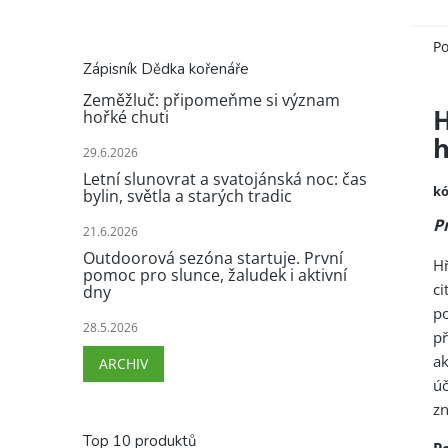
Po
Zápisník Dědka kořenáře
Zeměžluč: připomeňme si význam
H
hořké chuti
h
29.6.2026
Letní slunovrat a svatojánská noc: čas
kó
bylin, světla a starých tradic
P
21.6.2026
Outdoorová sezóna startuje. První
H
pomoc pro slunce, žaludek i aktivní
ci
dny
p
28.5.2026
p
ak
ARCHIV
ú
zn
Top 10 produktů
Po