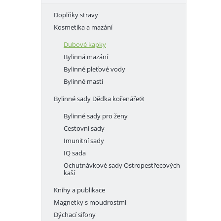
e
Doplňky stravy
l
Kosmetika a mazání
Dubové kapky
Bylinná mazání
Bylinné pleťové vody
Bylinné masti
Bylinné sady Dědka kořenáře®
Bylinné sady pro ženy
Cestovní sady
Imunitní sady
IQ sada
Ochutnávkové sady Ostropestřecových
kaší
Knihy a publikace
Magnetky s moudrostmi
Dýchací sifony