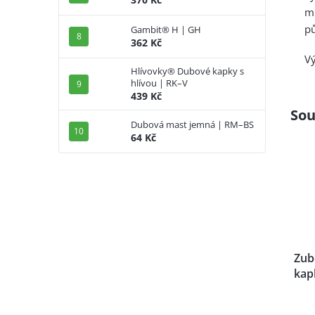
m
pů
Gambit® H | GH
362 Kč
Vý
Hlívovky® Dubové kapky s
hlívou | RK–V
439 Kč
Sou
Dubová mast jemná | RM–BS
64 Kč
Zub
kap
RK–
Prů
hod