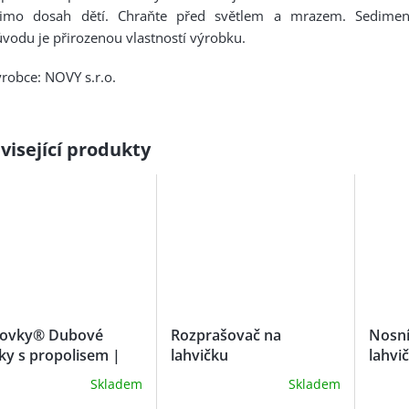
imo dosah dětí. Chraňte před světlem a mrazem. Sedimen
vodu je přirozenou vlastností výrobku.
robce: NOVY s.r.o.
visející produkty
ovky® Dubové
Rozprašovač na
Nosní
ky s propolisem |
lahvičku
lahvi
ZP
Skladem
Skladem
měrné
Průměrné
nocení
hodnocení