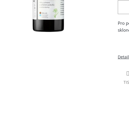
Pro p
sklon
Detai
TI