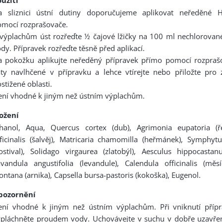
a sliznici ústní dutiny doporučujeme aplikovat neředěné H
omocí rozprašovače.
výplachům úst rozřeďte ½ čajové lžičky na 100 ml nechlorované
dy. Přípravek rozřeďte těsně před aplikací.
a pokožku aplikujte neředěný přípravek přímo pomocí rozpra
ty navlhčené v přípravku a lehce vtírejte nebo přiložte pro 
stižené oblasti.
ní vhodné k jiným než ústním výplachům.
ložení
thanol, Aqua, Quercus cortex (dub), Agrimonia eupatoria (ře
ficinalis (šalvěj), Matricaria chamomilla (heřmánek), Symphytu
ostival), Solidago virgaurea (zlatobýl), Aesculus hippocastanu
vandula angustifolia (levandule), Calendula officinalis (měsí
ntana (arnika), Capsella bursa-pastoris (kokoška), Eugenol.
pozornění
ení vhodné k jiným než ústním výplachům. Při vniknutí příp
ypláchněte proudem vody. Uchovávejte v suchu v dobře uzavř