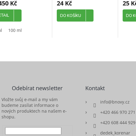
450 Kč
24 Kč
25 K
uktu
produktu
je
5,0
ETAIL
DO KOŠÍKU
DO K
z
5
l
100 ml
diček.
hvězdiček.
Odebírat newsletter
Kontakt
Vložte svůj e-mail a my vám
info
@
bnovy.cz
budeme zasílat informace o
nových produktech na našem e-
+420 466 970 271
shopu.
+420 608 444 929
dedek_korenar