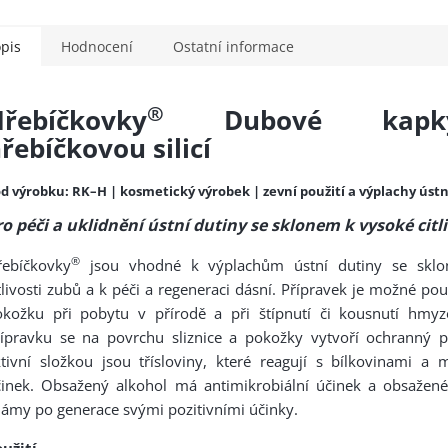
pis
Hodnocení
Ostatní informace
®
řebíčkovky
Dubové kap
řebíčkovou silicí
d výrobku: RK–H | kosmetický výrobek | zevní použití a výplachy ústn
ro péči a uklidnění ústní dutiny se sklonem k vysoké citl
®
řebíčkovky
jsou vhodné k výplachům ústní dutiny se skl
tlivosti zubů a k péči a regeneraci dásní. Přípravek je možné použ
okožku při pobytu v přírodě a při štípnutí či kousnutí hmyz
řípravku se na povrchu sliznice a pokožky vytvoří ochranný p
tivní složkou jsou třísloviny, které reagují s bílkovinami a m
činek. Obsažený alkohol má antimikrobiální účinek a obsažené
ámy po generace svými pozitivními účinky.
užití