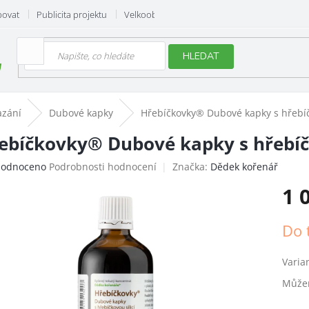
povat
Publicita projektu
Velkoobchod
Hodnocení obchodu
HLEDAT
azání
Dubové kapky
Hřebíčkovky® Dubové kapky s hřebíč
ebíčkovky® Dubové kapky s hřebíčk
ěrné
odnoceno
Podrobnosti hodnocení
Značka:
Dědek kořenář
ocení
1 
uktu
Měrn
Do 
cena:
iček.
Varia
Můžem