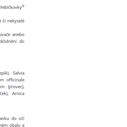
®
řebíčkovky
 či nekyselé
šovače anebo
zklidnění do
pík), Salvia
m officinale
m (jírovec),
ček), Arnica
ravku do očí
eném obalu a