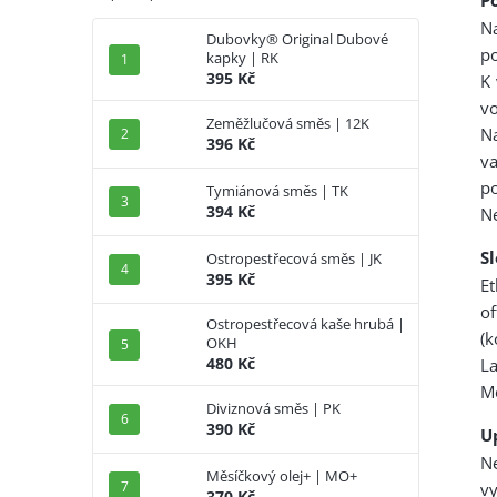
N
Dubovky® Original Dubové
p
kapky | RK
395 Kč
K 
vo
Zeměžlučová směs | 12K
N
396 Kč
va
po
Tymiánová směs | TK
394 Kč
Ne
S
Ostropestřecová směs | JK
395 Kč
E
of
Ostropestřecová kaše hrubá |
(k
OKH
480 Kč
La
Mo
Diviznová směs | PK
390 Kč
U
N
Měsíčkový olej+ | MO+
v
370 Kč