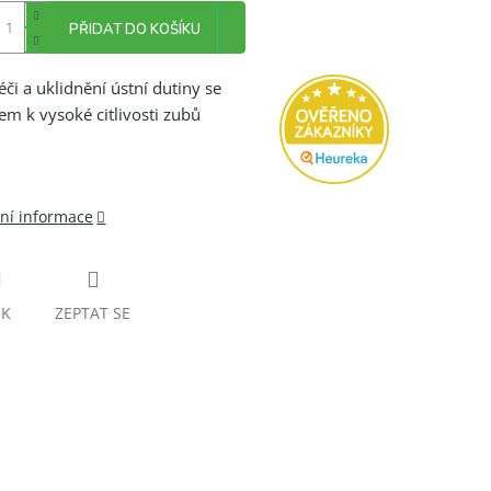
PŘIDAT DO KOŠÍKU
éči a uklidnění ústní dutiny se
em k vysoké citlivosti zubů
lní informace
SK
ZEPTAT SE