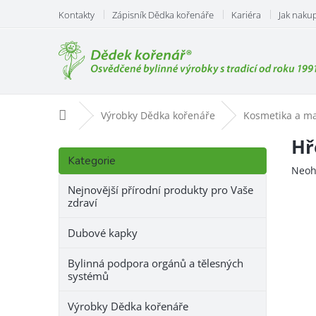
Přejít
Kontakty
Zápisník Dědka kořenáře
Kariéra
Jak naku
na
obsah
Domů
Výrobky Dědka kořenáře
Kosmetika a m
P
Hř
Přeskočit
o
Kategorie
kategorie
Prům
Neoh
s
hodn
t
Nejnovější přírodní produkty pro Vaše
prod
zdraví
r
je
a
0,0
Dubové kapky
n
z
n
5
Bylinná podpora orgánů a tělesných
hvězd
í
systémů
p
a
Výrobky Dědka kořenáře
n