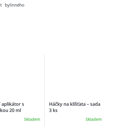
t bylinného
 aplikátor s
Háčky na klíšťata – sada
čkou 20 ml
3 ks
Skladem
Skladem