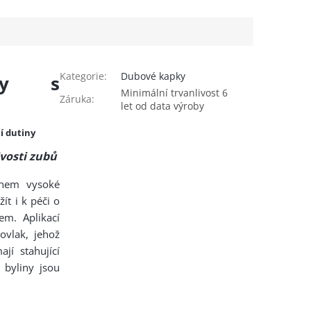
Kategorie
:
Dubové kapky
ky s
Minimální trvanlivost 6
Záruka
:
let od data výroby
í dutiny
ivosti zubů
onem vysoké
ít i k péči o
em. Aplikací
ovlak, jehož
ají stahující
 byliny jsou