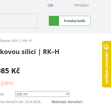
CZK
Přihlášení
Nákupní
Prázdný košík
košík
kovou silicí | RK–H
ovou silicí | RK–H
085 Kč
á
týdne
nta
e doručit do:
20.8.2026
Možnosti doručení