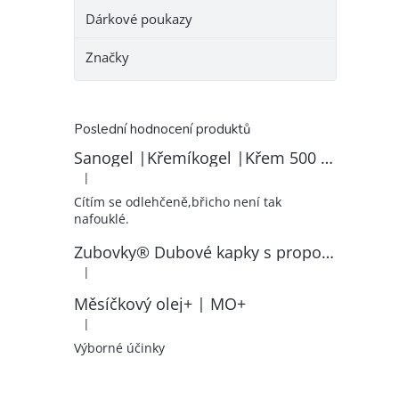
Dárkové poukazy
Značky
Poslední hodnocení produktů
Sanogel |Křemíkogel |Křem 500 ml
|
Hodnocení produktu je 5 z 5 hvězdiček.
Cítím se odlehčeně,břicho není tak
nafouklé.
Zubovky® Dubové kapky s propolisem | RK–ZP
|
Hodnocení produktu je 5 z 5 hvězdiček.
Měsíčkový olej+ | MO+
|
Hodnocení produktu je 5 z 5 hvězdiček.
Výborné účinky