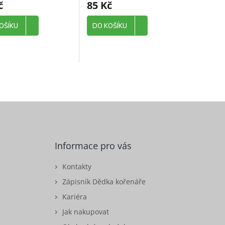
č
85 Kč
OŠÍKU
DO KOŠÍKU
Informace pro vás
Kontakty
Zápisník Dědka kořenáře
Kariéra
Jak nakupovat