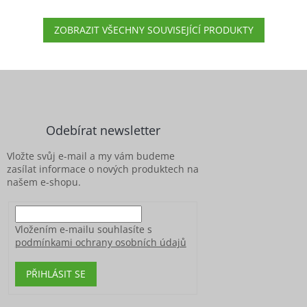
ZOBRAZIT VŠECHNY SOUVISEJÍCÍ PRODUKTY
Z
á
p
a
Odebírat newsletter
t
í
Vložte svůj e-mail a my vám budeme
zasílat informace o nových produktech na
našem e-shopu.
Vložením e-mailu souhlasíte s
podmínkami ochrany osobních údajů
PŘIHLÁSIT SE