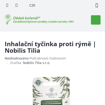
Přejít
CZK
na
obsah
Nákupn
košík
Inhalační tyčinka proti rýmě |
Nobilis Tilia
Průměrné
Neohodnoceno
Podrobnosti hodnocení
hodnocení
Značka:
Nobilis Tilia s.r.o.
produktu
je
0,0
z
5
hvězdiček.