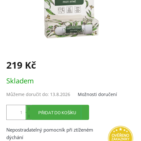
219 Kč
Měrná
Skladem
cena:
Můžeme doručit do:
13.8.2026
Možnosti doručení
PŘIDAT DO KOŠÍKU
Nepostradatelný pomocník při ztíženém
dýchání