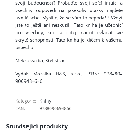
svoji budoucnost? Probuďte svoji spící intuici a
všechny odpovědi na jakékoliv otázky najdete
uvnitř sebe. Myslíte, že se vám to nepodaří? Vždyť
jste to ještě ani nezkusili! Tato kniha je učebnicí
pro všechny, kdo se chtějí naučit ovládat své
skryté schopnosti. Tato kniha je klíčem k vašemu
úspěchu.
Měkká vazba, 364 stran
Vydal: Mozaika H&S, s.r.o., ISBN: 978–80–
906948–6–6
Kategorie
:
Knihy
EAN
:
9788090694866
Související produkty