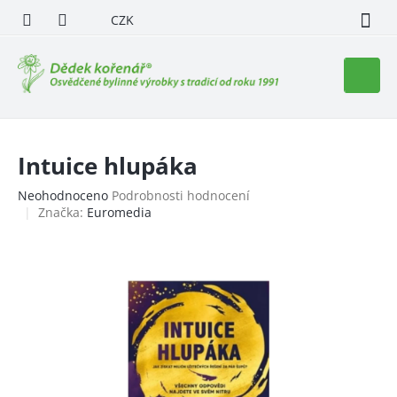
Přejít
CZK
na
obsah
Nákupn
košík
Intuice hlupáka
Průměrné
Neohodnoceno
Podrobnosti hodnocení
hodnocení
Značka:
Euromedia
produktu
je
0,0
z
5
hvězdiček.