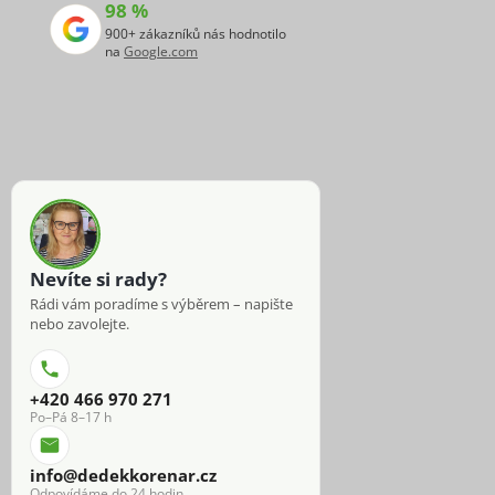
98 %
900+ zákazníků nás hodnotilo
na
Google.com
Nevíte si rady?
Rádi vám poradíme s výběrem – napište
nebo zavolejte.
+420 466 970 271
Po–Pá 8–17 h
info@dedekkorenar.cz
Odpovídáme do 24 hodin