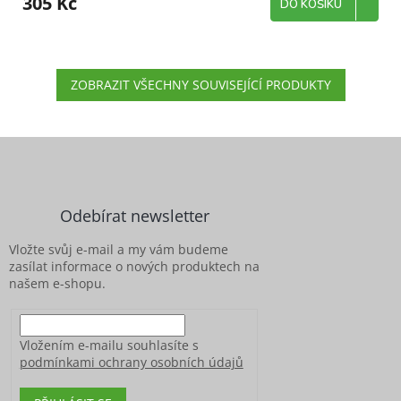
305 Kč
DO KOŠÍKU
ZOBRAZIT VŠECHNY SOUVISEJÍCÍ PRODUKTY
Z
á
p
a
Odebírat newsletter
t
í
Vložte svůj e-mail a my vám budeme
zasílat informace o nových produktech na
našem e-shopu.
Vložením e-mailu souhlasíte s
podmínkami ochrany osobních údajů