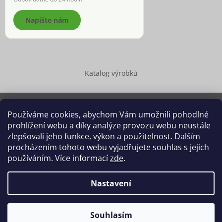
Napište nám
Katalog výrobků
Používáme cookies, abychom Vám umožnili pohodlné
prohlížení webu a díky analýze provozu webu neustále
Copyright 2026
Dědek kořenář®
. Všechna práva vyhrazena.
zlepšovali jeho funkce, výkon a použitelnost. Dalším
Upravit nastavení cookies
procházením tohoto webu vyjadřujete souhlas s jejich
používáním. Více informací
zde
.
Grafický návrh vytvořil a na Shoptet implementoval
Tomáš Hlad
&
Shoptetak.cz
.
Nastavení
Vytvořil Shoptet
Souhlasím