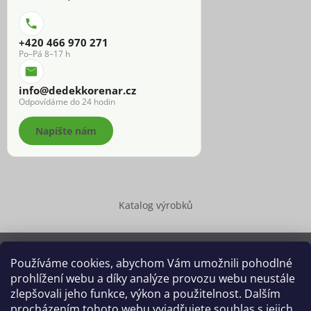
+420 466 970 271
Po–Pá 8–17 h
info@dedekkorenar.cz
Odpovídáme do 24 hodin
Napište nám
Katalog výrobků
Používáme cookies, abychom Vám umožnili pohodlné
prohlížení webu a díky analýze provozu webu neustále
Copyright 2026
Dědek kořenář®
. Všechna práva vyhrazena.
zlepšovali jeho funkce, výkon a použitelnost. Dalším
Upravit nastavení cookies
procházením tohoto webu vyjadřujete souhlas s jejich