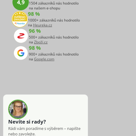
4,9
1504 zákazníků nás hodnotilo
na našem e-shopu
98 %
1000+ zákazníků nás hodnotilo
na
Heureka.cz
96 %
500+ zákazníků nás hodnotilo
na
Zboží.cz
98 %
900+ zákazníků nás hodnotilo
na
Google.com
Nevíte si rady?
Rádi vám poradíme s výběrem – napište
nebo zavolejte.