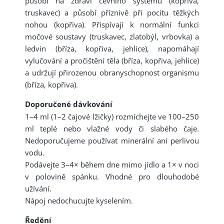
působí na zdraví cévního systému (kopřiva,
truskavec) a působí příznivě při pocitu těžkých
nohou (kopřiva). Přispívají k normální funkci
močové soustavy (truskavec, zlatobýl, vrbovka) a
ledvin (bříza, kopřiva, jehlice), napomáhají
vylučování a pročištění těla (bříza, kopřiva, jehlice)
a udržují přirozenou obranyschopnost organismu
(bříza, kopřiva).
Doporučené dávkování
1–4 ml (1–2 čajové lžičky) rozmíchejte ve 100–250
ml teplé nebo vlažné vody či slabého čaje.
Nedoporučujeme používat minerální ani perlivou
vodu.
Podávejte 3–4× během dne mimo jídlo a 1× v noci
v polovině spánku. Vhodné pro dlouhodobé
užívání.
Nápoj nedochucujte kyselením.
Ředění