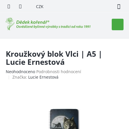
Přejít
CZK
na
obsah
Nákupn
košík
Kroužkový blok Vlci | A5 |
Lucie Ernestová
Průměrné
Neohodnoceno
Podrobnosti hodnocení
hodnocení
Značka:
Lucie Ernestová
produktu
je
0,0
z
5
hvězdiček.