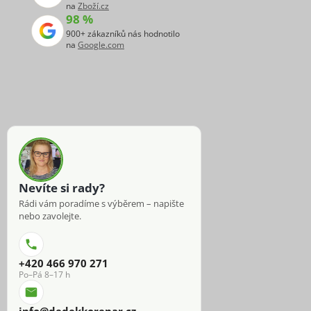
na
Zboží.cz
98 %
900+ zákazníků nás hodnotilo
na
Google.com
Nevíte si rady?
Rádi vám poradíme s výběrem – napište
nebo zavolejte.
+420 466 970 271
Po–Pá 8–17 h
info@dedekkorenar.cz