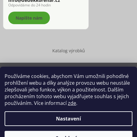
Odpovídáme do 24 hodin
Napište nám
Katalog výrobků
Používáme cookies, abychom Vám umožnili pohodlné
prohlížení webu a díky analýze provozu webu neustále
Copyright 2026
Dědek kořenář®
. Všechna práva vyhrazena.
zlepšovali jeho funkce, výkon a použitelnost. Dalším
Upravit nastavení cookies
procházením tohoto webu vyjadřujete souhlas s jejich
používáním. Více informací
zde
.
Grafický návrh vytvořil a na Shoptet implementoval
Tomáš Hlad
&
Shoptetak.cz
.
Nastavení
Vytvořil Shoptet