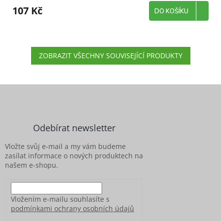
107 Kč
DO KOŠÍKU
ZOBRAZIT VŠECHNY SOUVISEJÍCÍ PRODUKTY
Z
á
p
a
Odebírat newsletter
t
í
Vložte svůj e-mail a my vám budeme
zasílat informace o nových produktech na
našem e-shopu.
Vložením e-mailu souhlasíte s
podmínkami ochrany osobních údajů