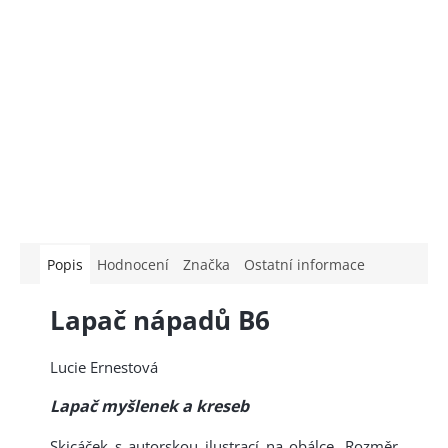
Popis
Hodnocení
Značka
Ostatní informace
Lapač nápadů B6
Lucie Ernestová
Lapač myšlenek a kreseb
Skicáček s autorskou ilustrací na obálce. Rozměr