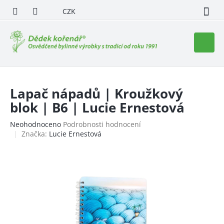
Přejít
CZK
na
obsah
Nákupn
košík
Lapač nápadů | Kroužkový
blok | B6 | Lucie Ernestová
Průměrné
Neohodnoceno
Podrobnosti hodnocení
hodnocení
Značka:
Lucie Ernestová
produktu
je
0,0
z
5
hvězdiček.