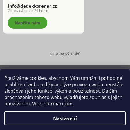
info@dedekkorenar.cz
Odpovídáme do 24 hodin
Napište nám
Katalog výrobků
Používáme cookies, abychom Vám umožnili pohodlné
prohlížení webu a díky analýze provozu webu neustále
Copyright 2026
Dědek kořenář®
. Všechna práva vyhrazena.
zlepšovali jeho funkce, výkon a použitelnost. Dalším
Upravit nastavení cookies
procházením tohoto webu vyjadřujete souhlas s jejich
používáním. Více informací
zde
.
Grafický návrh vytvořil a na Shoptet implementoval
Tomáš Hlad
&
Shoptetak.cz
.
Nastavení
Vytvořil Shoptet