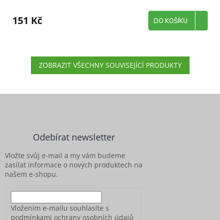
151 Kč
DO KOŠÍKU
ZOBRAZIT VŠECHNY SOUVISEJÍCÍ PRODUKTY
Z
á
p
a
Odebírat newsletter
t
í
Vložte svůj e-mail a my vám budeme
zasílat informace o nových produktech na
našem e-shopu.
Vložením e-mailu souhlasíte s
podmínkami ochrany osobních údajů