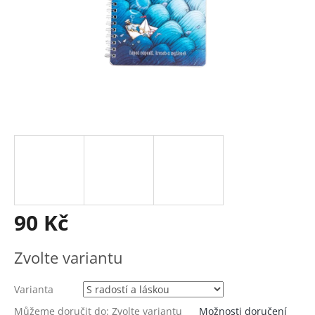
90 Kč
Měrná
Zvolte variantu
cena:
Varianta
Můžeme doručit do:
Zvolte variantu
Možnosti doručení