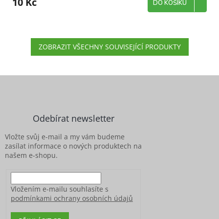
10 Kč
DO KOŠÍKU
ZOBRAZIT VŠECHNY SOUVISEJÍCÍ PRODUKTY
Z
á
p
a
Odebírat newsletter
t
í
Vložte svůj e-mail a my vám budeme
zasílat informace o nových produktech na
našem e-shopu.
Vložením e-mailu souhlasíte s
podmínkami ochrany osobních údajů