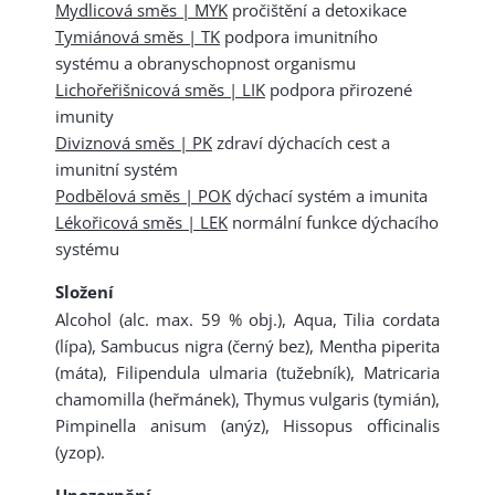
Mydlicová směs | MYK
pročištění a detoxikace
Tymiánová směs | TK
podpora imunitního
systému a obranyschopnost organismu
Lichořeřišnicová směs | LIK
podpora přirozené
imunity
Diviznová směs | PK
zdraví dýchacích cest a
imunitní systém
Podbělová směs | POK
dýchací systém a imunita
Lékořicová směs | LEK
normální funkce dýchacího
systému
Složení
Alcohol (alc. max. 59 % obj.), Aqua, Tilia cordata
(lípa), Sambucus nigra (černý bez), Mentha piperita
(máta), Filipendula ulmaria (tužebník), Matricaria
chamomilla (heřmánek), Thymus vulgaris (tymián),
Pimpinella anisum (anýz), Hissopus officinalis
(yzop).