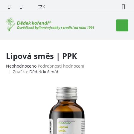
Přejít
CZK
na
obsah
Nákupn
košík
Lipová směs | PPK
Průměrné
Neohodnoceno
Podrobnosti hodnocení
hodnocení
Značka:
Dědek kořenář
produktu
je
0,0
z
5
hvězdiček.