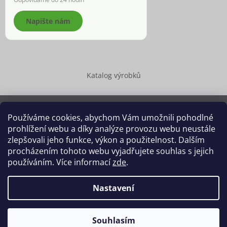
Napište nám
Katalog výrobků
Používáme cookies, abychom Vám umožnili pohodlné
prohlížení webu a díky analýze provozu webu neustále
Copyright 2026
Dědek kořenář®
. Všechna práva vyhrazena.
zlepšovali jeho funkce, výkon a použitelnost. Dalším
Upravit nastavení cookies
procházením tohoto webu vyjadřujete souhlas s jejich
používáním. Více informací
zde
.
Grafický návrh vytvořil a na Shoptet implementoval
Tomáš Hlad
&
Shoptetak.cz
.
Nastavení
Vytvořil Shoptet
Souhlasím