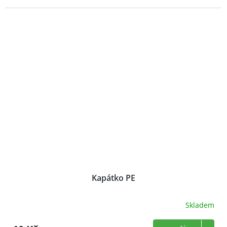
5
hvězdiček.
Kapátko PE
Skladem