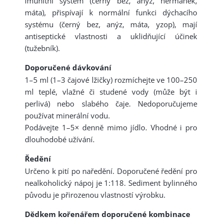
imunitní systém (černý bez, anýz, heřmánek,
máta), přispívají k normální funkci dýchacího
systému (černý bez, anýz, máta, yzop), mají
antiseptické vlastnosti a uklidňující účinek
(tužebník).
Doporučené dávkování
1–5 ml (1–3 čajové lžičky) rozmíchejte ve 100–250
ml teplé, vlažné či studené vody (může být i
perlivá) nebo slabého čaje. Nedoporučujeme
používat minerální vodu.
Podávejte 1–5× denně mimo jídlo. Vhodné i pro
dlouhodobé užívání.
Ředění
Určeno k pití po naředění. Doporučené ředění pro
nealkoholický nápoj je 1:118. Sediment bylinného
původu je přirozenou vlastností výrobku.
Dědkem kořenářem doporučené kombinace