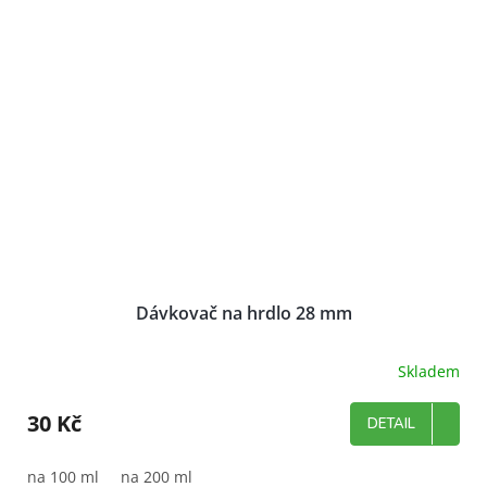
Dávkovač na hrdlo 28 mm
Skladem
Průměrné
hodnocení
produktu
30 Kč
DETAIL
je
5,0
z
na 100 ml
na 200 ml