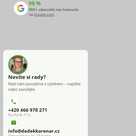
98 %
900+ zákazníků nás hodnotilo
na
Google.com
Nevíte si rady?
Rádi vám poradíme s výběrem – napište
nebo zavolejte.
+420 466 970 271
Po–Pá 8–17 h
info@dedekkorenar.cz
Odpovídáme do 24 hodin