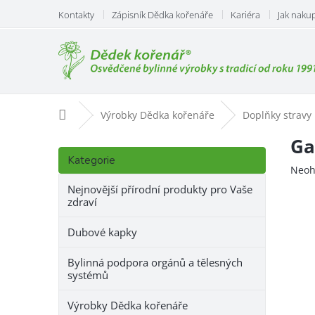
Přejít
Kontakty
Zápisník Dědka kořenáře
Kariéra
Jak naku
na
obsah
Domů
Výrobky Dědka kořenáře
Doplňky stravy
P
Ga
Přeskočit
o
Kategorie
kategorie
Prům
Neoh
s
hodn
t
Nejnovější přírodní produkty pro Vaše
prod
zdraví
r
je
a
0,0
Dubové kapky
n
z
n
5
Bylinná podpora orgánů a tělesných
hvězd
í
systémů
p
a
Výrobky Dědka kořenáře
n