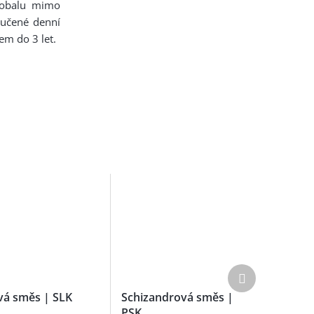
 obalu mimo
ručené denní
em do 3 let.
Další
produkt
vá směs | SLK
Schizandrová směs |
PSK