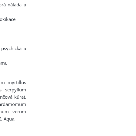
brá nálada a
toxikace
 psychická a
tému
m myrtillus
s serpyllum
ančová kůra),
ia cardamomum
momum verum
), Aqua.