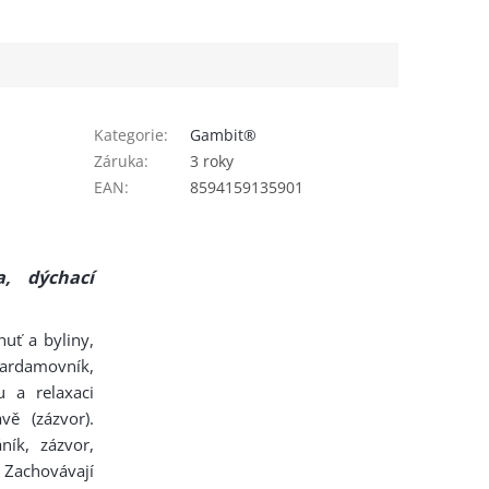
Kategorie
:
Gambit®
Záruka
:
3 roky
EAN
:
8594159135901
a, dýchací
uť a byliny,
kardamovník,
 a relaxaci
vě (zázvor).
ík, zázvor,
. Zachovávají