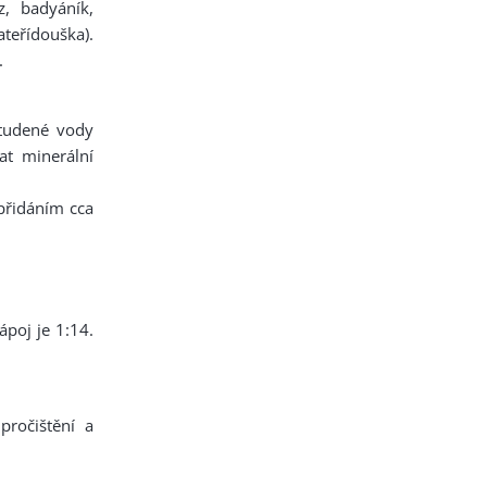
, badyáník,
teřídouška).
.
studené vody
at minerální
 přidáním cca
ápoj je 1:14.
pročištění a