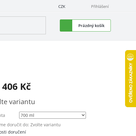
CZK
Přihlášení
Nákupní
Prázdný košík
košík
d
406 Kč
á
lte variantu
nta
e doručit do:
Zvolte variantu
sti doručení