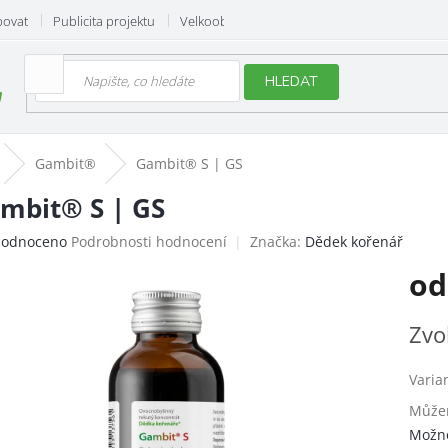
povat
Publicita projektu
Velkoobchod
Hodnocení obchodu
HLEDAT
Gambit®
Gambit® S | GS
mbit® S | GS
ěrné
odnoceno
Podrobnosti hodnocení
Značka:
Dědek kořenář
ocení
o
uktu
Měrn
Zvo
cena:
iček.
Varia
Můžem
Možno