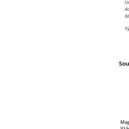
U
d
dá
Vý
Sou
Mag
Vzá