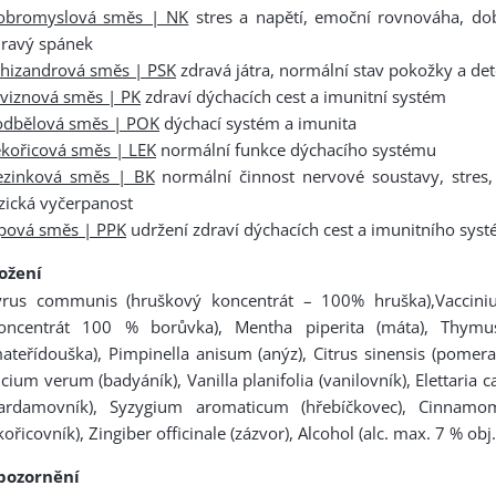
obromyslová směs | NK
stres a napětí, emoční rovnováha, do
dravý spánek
chizandrová směs | PSK
zdravá játra, normální stav pokožky a de
viznová směs | PK
zdraví dýchacích cest a imunitní systém
odbělová směs | POK
dýchací systém a imunita
kořicová směs | LEK
normální funkce dýchacího systému
ezinková směs | BK
normální činnost nervové soustavy, stres,
zická vyčerpanost
ipová směs | PPK
udržení zdraví dýchacích cest a imunitního sys
ložení
yrus communis (hruškový koncentrát – 100% hruška),Vacciniu
koncentrát 100 % borůvka), Mentha piperita (máta), Thymu
ateřídouška), Pimpinella anisum (anýz), Citrus sinensis (pomer
licium verum (badyáník), Vanilla planifolia (vanilovník), Elettar
kardamovník), Syzygium aromaticum (hřebíčkovec), Cinna
kořicovník), Zingiber officinale (zázvor), Alcohol (alc. max. 7 % obj.
pozornění