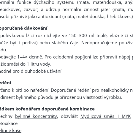
ormální funkce dýchacího systému (máta, mateřídouška, anýz
ebíčkovec, zázvor) a udržují normální činnost jater (máta, ma
sobí příznivě jako antioxidant (máta, mateřídouška, hřebíčkovec)
oporučené dávkování
polévkovou lžíci rozmíchejte ve 150–300 ml teplé, vlažné či 
může být i perlivá) nebo slabého čaje. Nedoporučujeme použív
odu.
dávejte 1–4× denně. Pro celodenní popíjení lze připravit nápoj
lžic směsi do 1 litru vody.
hodné pro dlouhodobé užívání.
edění
čeno k pití po naředění. Doporučené ředění pro nealkoholický n
diment bylinného původu je přirozenou vlastností výrobku.
ědkem kořenářem doporučené kombinace
šechny
bylinné koncentráty
, obzvlášť
Mydlicová směs | MYK
toxikace
linné kaše