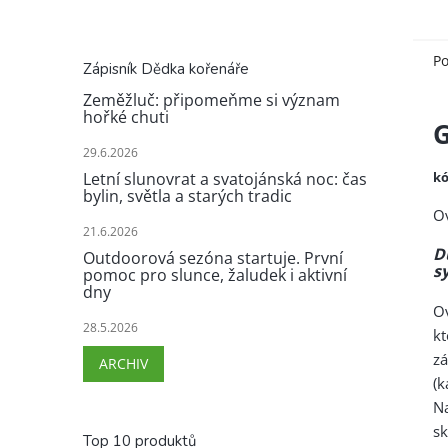
Po
Zápisník Dědka kořenáře
Zeměžluč: připomeňme si význam
hořké chuti
29.6.2026
kó
Letní slunovrat a svatojánská noc: čas
bylin, světla a starých tradic
Ov
21.6.2026
D
Outdoorová sezóna startuje. První
s
pomoc pro slunce, žaludek i aktivní
dny
Ov
28.5.2026
k
z
ARCHIV
(k
N
sk
Top 10 produktů