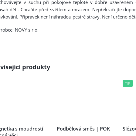
chovávejte v suchu při pokojové teplotě v dobře uzavřeném
osah dětí. Chraňte před světlem a mrazem. Nepřekračujte dopo
vkování. Přípravek není náhradou pestré stravy. Není určeno dět
robce: NOVY s.r.o.
visející produkty
TIP
netka s moudrostí
Podbělová směs | POK
Slézo
cné věci