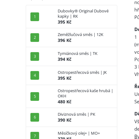
n
hř
Dubovky® Original Dubové
kapky | RK
Pů
395 Kč
D
Zeměžlučová směs | 12K
1 
396 Kč
(
v
Tymiánová směs | TK
Po
394 Kč
3 
Ostropestřecová směs | JK
V
395 Kč
Ř
Ostropestřecová kaše hrubá |
Ur
OKH
Se
480 Kč
D
Diviznová směs | PK
390 Kč
V
de
Měsíčkový olej+ | MO+
By
370 Kč