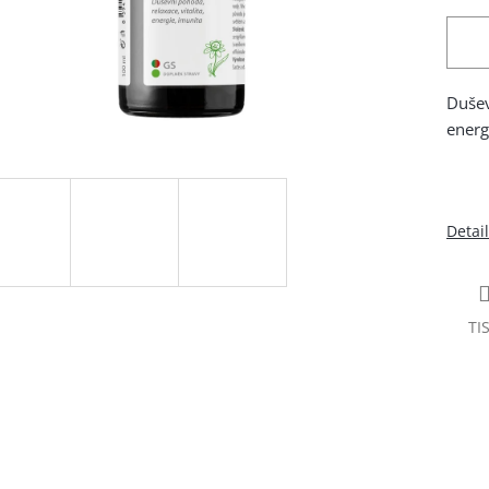
Dušev
energ
Detai
TI