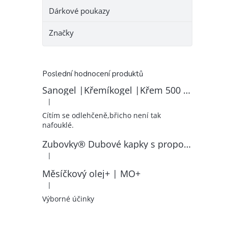
Dárkové poukazy
Značky
Poslední hodnocení produktů
Sanogel |Křemíkogel |Křem 500 ml
|
Hodnocení produktu je 5 z 5 hvězdiček.
Cítím se odlehčeně,břicho není tak
nafouklé.
Zubovky® Dubové kapky s propolisem | RK–ZP
|
Hodnocení produktu je 5 z 5 hvězdiček.
Měsíčkový olej+ | MO+
|
Hodnocení produktu je 5 z 5 hvězdiček.
Výborné účinky