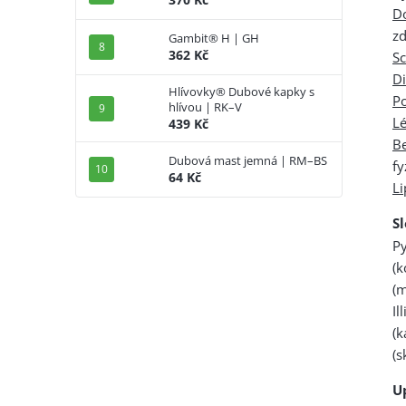
D
z
Gambit® H | GH
362 Kč
S
Di
Hlívovky® Dubové kapky s
P
hlívou | RK–V
Lé
439 Kč
B
Dubová mast jemná | RM–BS
fy
64 Kč
L
S
P
(
(m
Il
(
(s
U