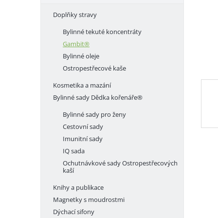
e
Doplňky stravy
l
Bylinné tekuté koncentráty
Gambit®
Bylinné oleje
Ostropestřecové kaše
Kosmetika a mazání
Bylinné sady Dědka kořenáře®
Bylinné sady pro ženy
Cestovní sady
Imunitní sady
IQ sada
Ochutnávkové sady Ostropestřecových
kaší
Knihy a publikace
Magnetky s moudrostmi
Dýchací sifony