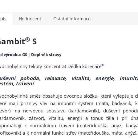
pis
Hodnocení
Ostatní informace
®
Gambit
S
d výrobku: GS | Doplněk stravy
®
ocnobylinný tekutý koncentrát Dědka kořenáře
uševní pohoda, relaxace, vitalita, energie, imunit
ystém, trávení
ocnobylinná směs obsahuje ovocnou složku, která vylepšuje ch
teré mají příznivý vliv na imunitní systém (máta, badyáník, 
ázvor), na nervovou soustavu (kardamovník), duševní pohodu
ardamovník, zázvor), vitalitu, energii a tonus těla i při úna
apomáhají k normálnímu trávení (mateřídouška, anýz, badyán
ořicovník) a k normální funkci střev (mateřídouška, máta, anýz)