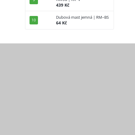
439 Kč
Dubová mast jemná | RM–BS
64 Kč
Z
á
p
a
t
í