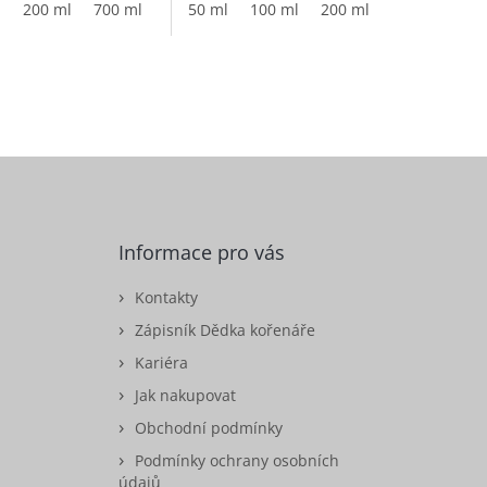
l
200 ml
700 ml
50 ml
100 ml
200 ml
1000 ml
Informace pro vás
Kontakty
Zápisník Dědka kořenáře
Kariéra
Jak nakupovat
Obchodní podmínky
Podmínky ochrany osobních
údajů