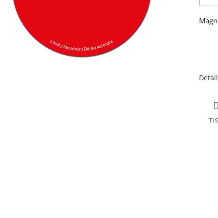
Magne
Detai
TI