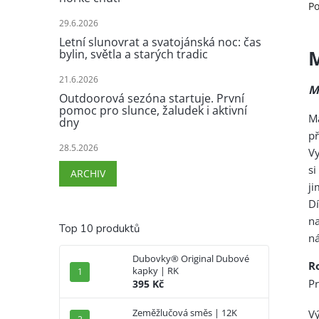
Po
29.6.2026
Letní slunovrat a svatojánská noc: čas
M
bylin, světla a starých tradic
21.6.2026
M
Outdoorová sezóna startuje. První
pomoc pro slunce, žaludek i aktivní
M
dny
př
28.5.2026
Vy
si
ARCHIV
ji
Dí
na
Top 10 produktů
ná
Dubovky® Original Dubové
R
kapky | RK
P
395 Kč
Zeměžlučová směs | 12K
Vý