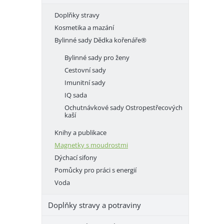
e
Doplňky stravy
l
Kosmetika a mazání
Bylinné sady Dědka kořenáře®
Bylinné sady pro ženy
Cestovní sady
Imunitní sady
IQ sada
Ochutnávkové sady Ostropestřecových
kaší
Knihy a publikace
Magnetky s moudrostmi
Dýchací sifony
Pomůcky pro práci s energií
Voda
Doplňky stravy a potraviny