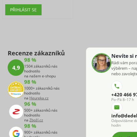
PŘIHLÁSIT SE
Recenze zákazníků
Nevíte si 
98 %
Rádi vám por
1504 zákazníků nás
4,9
výběrem – na
hodnotilo
nebo zavolejte
na našem e-shopu
98 %
1000+ zákazníků nás
hodnotilo
+420 466 9
na
Heureka.cz
Po–Pá 8–17 h
96 %
500+ zákazníků nás
hodnotilo
info@dede
na
Zboží.cz
Odpovídáme d
98 %
hodin
900+ zákazníků nás