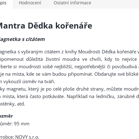
pis
Hodnocení
Ostatní informace
antra Dědka kořenáře
agnetka s citátem
agnetka s vybraným citátem z knihy Moudrosti Dědka kořenář
ipomenout důležitá životní moudra ve chvíli, kdy to nejvíce 
berte si moudrosti sobě nejbližší, nejpotřebnější či povzbudivá
 je na místa, kde se vám budou připomínat. Obdarujte své blízké
m vykouzlí úsměv na tváři.
ky magnetu, který je po celé ploše druhé strany, můžete moudro
 místa, která často potkáváte. Například na ledničku, zárubně 
stěnky, atd.
ozměr
růměr: 95 mm
robce: NOVY s.r.o.