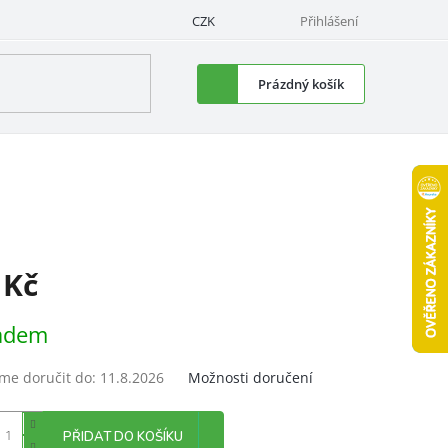
CZK
Přihlášení
Nákupní
Prázdný košík
košík
 Kč
á
adem
e doručit do:
11.8.2026
Možnosti doručení
PŘIDAT DO KOŠÍKU