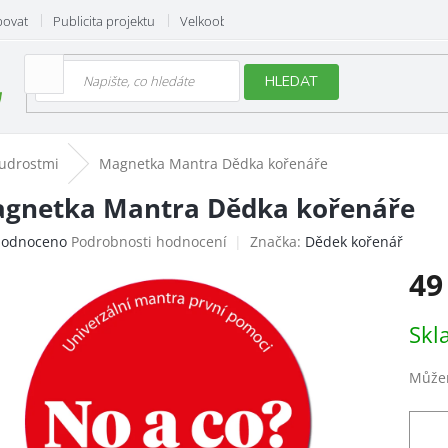
povat
Publicita projektu
Velkoobchod
Hodnocení obchodu
HLEDAT
udrostmi
Magnetka Mantra Dědka kořenáře
gnetka Mantra Dědka kořenáře
ěrné
odnoceno
Podrobnosti hodnocení
Značka:
Dědek kořenář
ocení
49
uktu
Měrn
Skl
cena:
iček.
Můžem