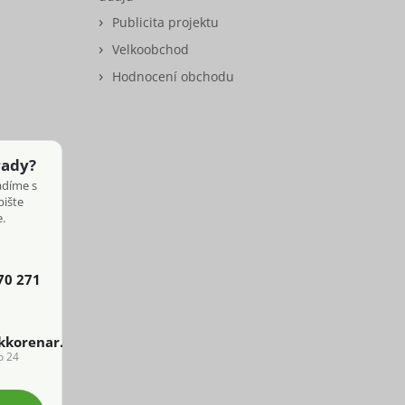
Publicita projektu
Velkoobchod
Hodnocení obchodu
rady?
adíme s
pište
.
70 271
kkorenar.cz
o 24