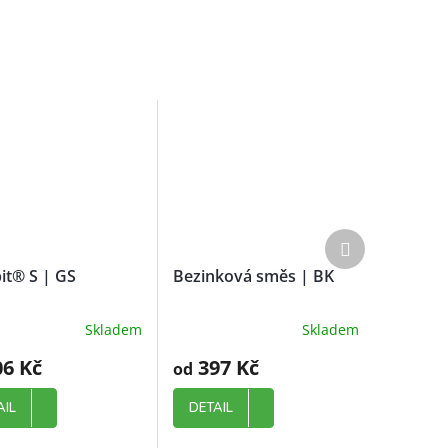
Další
produkt
t® S | GS
Bezinková směs | BK
Skladem
Skladem
6 Kč
397 Kč
od
AIL
DETAIL