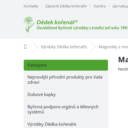
Přejít
Kontakty
Zápisník Dědka kořenáře
Kariéra
Jak naku
na
obsah
Domů
Výrobky Dědka kořenáře
Magnetky s mo
P
Ma
Přeskočit
o
Kategorie
kategorie
Prům
Neoh
s
hodn
t
Nejnovější přírodní produkty pro Vaše
prod
zdraví
r
je
a
0,0
Dubové kapky
n
z
n
5
Bylinná podpora orgánů a tělesných
hvězd
í
systémů
p
a
Výrobky Dědka kořenáře
n