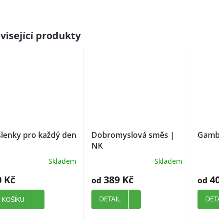
visející produkty
lenky pro každý den
Dobromyslová směs |
Gambi
NK
Skladem
Skladem
0 Kč
389 Kč
40
od
od
DETAIL
DET
 KOŠÍKU