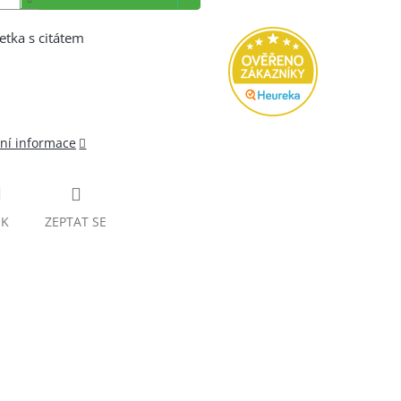
tka s citátem
lní informace
SK
ZEPTAT SE