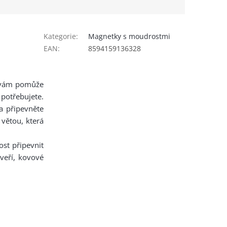
Kategorie
:
Magnetky s moudrostmi
EAN
:
8594159136328
e vám pomůže
potřebujete.
 a připevněte
 větou, která
st připevnit
dveří, kovové