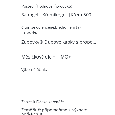
Poslední hodnocení produktů
Sanogel |Křemíkogel |Křem 500 ml
|
Hodnocení produktu je 5 z 5 hvězdiček.
Cítím se odlehčeně,břicho není tak
nafouklé.
Zubovky® Dubové kapky s propolisem | RK–ZP
|
Hodnocení produktu je 5 z 5 hvězdiček.
Měsíčkový olej+ | MO+
|
Hodnocení produktu je 5 z 5 hvězdiček.
Výborné účinky
Zápisník Dědka kořenáře
Zeměžluč: připomeňme si význam
hořké chuti