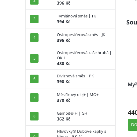
396 Kč
Tymiánová směs | TK
Sou
394 Kč
Ostropestřecová směs | JK
395 Kč
Ostropestřecová kaše hrubá |
OKH
480 Kč
Diviznová směs | PK
390 Kč
Myš
Měsíčkový olej+ | MO+
370 Kč
44
Gambit® H | GH
362 Kč
DO
Hlívovky® Dubové kapky s
hlívou | RK–V