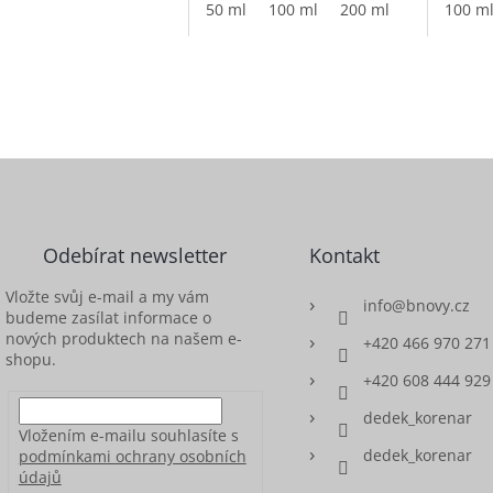
50 ml
100 ml
200 ml
1000 ml
100 m
Odebírat newsletter
Kontakt
Vložte svůj e-mail a my vám
info
@
bnovy.cz
budeme zasílat informace o
nových produktech na našem e-
+420 466 970 271
shopu.
+420 608 444 929
dedek_korenar
Vložením e-mailu souhlasíte s
dedek_korenar
podmínkami ochrany osobních
údajů