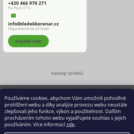
+420 466 970 271
Po–Pá 8–17 h
info@dedekkorenar.cz
Odpovídáme do 24 hodin
Napište nám
Katalog výrobků
Používáme cookies, abychom Vám umožnili pohodlné
prohlížení webu a díky analýze provozu webu neustále
Copyright 2026
Dědek kořenář®
. Všechna práva vyhrazena.
zlepšovali jeho funkce, výkon a použitelnost. Dalším
Upravit nastavení cookies
procházením tohoto webu vyjadřujete souhlas s jejich
používáním. Více informací
zde
.
Grafický návrh vytvořil a na Shoptet implementoval
Tomáš Hlad
&
Shoptetak.cz
.