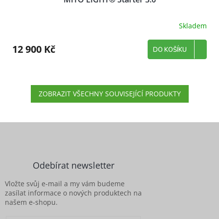
Skladem
12 900 Kč
DO KOŠÍKU
ZOBRAZIT VŠECHNY SOUVISEJÍCÍ PRODUKTY
Z
á
p
a
Odebírat newsletter
t
í
Vložte svůj e-mail a my vám budeme
zasílat informace o nových produktech na
našem e-shopu.