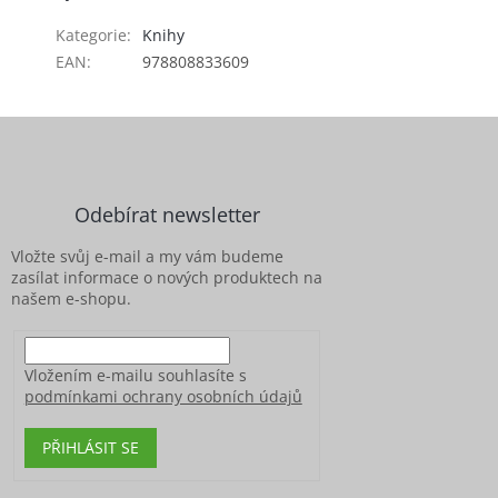
Kategorie
:
Knihy
EAN
:
978808833609
Z
á
p
a
Odebírat newsletter
t
í
Vložte svůj e-mail a my vám budeme
zasílat informace o nových produktech na
našem e-shopu.
Vložením e-mailu souhlasíte s
podmínkami ochrany osobních údajů
PŘIHLÁSIT SE