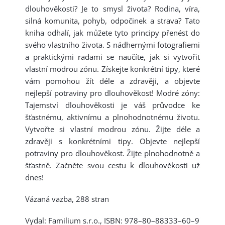
dlouhověkosti? Je to smysl života? Rodina, víra,
silná komunita, pohyb, odpočinek a strava? Tato
kniha odhalí, jak můžete tyto principy přenést do
svého vlastního života. S nádhernými fotografiemi
a praktickými radami se naučíte, jak si vytvořit
vlastní modrou zónu. Získejte konkrétní tipy, které
vám pomohou žít déle a zdravěji, a objevte
nejlepší potraviny pro dlouhověkost! Modré zóny:
Tajemství dlouhověkosti je váš průvodce ke
šťastnému, aktivnímu a plnohodnotnému životu.
Vytvořte si vlastní modrou zónu. Žijte déle a
zdravěji s konkrétními tipy. Objevte nejlepší
potraviny pro dlouhověkost. Žijte plnohodnotně a
šťastně. Začněte svou cestu k dlouhověkosti už
dnes!
Vázaná vazba, 288 stran
Vydal: Familium s.r.o., ISBN: 978–80–88333–60–9