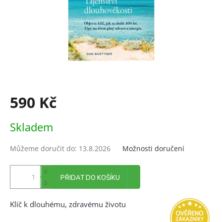
590 Kč
Měrná
Skladem
cena:
Můžeme doručit do:
13.8.2026
Možnosti doručení
PŘIDAT DO KOŠÍKU
Klíč k dlouhému, zdravému životu