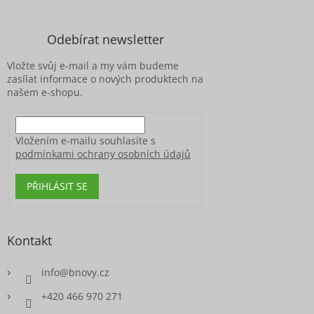
p
a
Odebírat newsletter
t
í
Vložte svůj e-mail a my vám budeme
zasílat informace o nových produktech na
našem e-shopu.
Vložením e-mailu souhlasíte s
podmínkami ochrany osobních údajů
PŘIHLÁSIT SE
Kontakt
info
@
bnovy.cz
+420 466 970 271