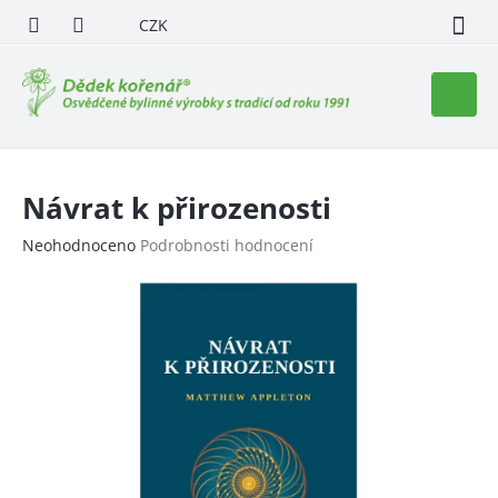
Přejít
CZK
na
obsah
Nákupn
košík
Návrat k přirozenosti
Průměrné
Neohodnoceno
Podrobnosti hodnocení
hodnocení
produktu
je
0,0
z
5
hvězdiček.