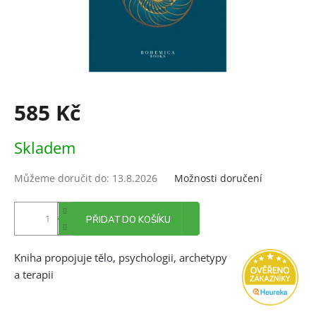
585 Kč
Měrná
Skladem
cena:
Můžeme doručit do:
13.8.2026
Možnosti doručení
PŘIDAT DO KOŠÍKU
Kniha propojuje tělo, psychologii, archetypy
a terapii