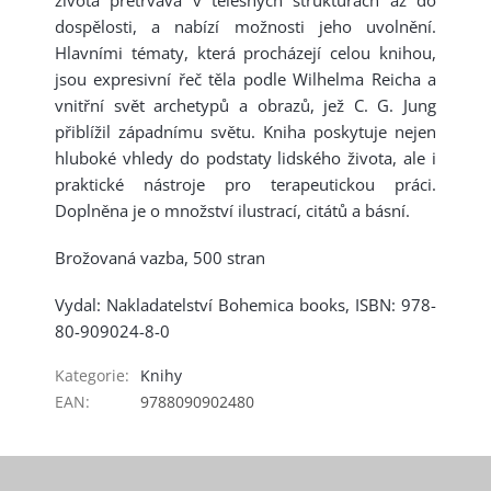
života přetrvává v tělesných strukturách až do
dospělosti, a nabízí možnosti jeho uvolnění.
Hlavními tématy, která procházejí celou knihou,
jsou expresivní řeč těla podle Wilhelma Reicha a
vnitřní svět archetypů a obrazů, jež C. G. Jung
přiblížil západnímu světu. Kniha poskytuje nejen
hluboké vhledy do podstaty lidského života, ale i
praktické nástroje pro terapeutickou práci.
Doplněna je o množství ilustrací, citátů a básní.
Brožovaná vazba, 500 stran
Vydal: Nakladatelství Bohemica books, ISBN: 978-
80-909024-8-0
Kategorie
:
Knihy
EAN
:
9788090902480
Z
á