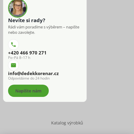
Nevíte si rady?
Rádi vám poradíme s výběrem – napište
nebo zavolejte.
+420 466 970 271
Po–Pá 8–17 h
info@dedekkorenar.cz
Odpovídáme do 24 hodin
Napište nám
Katalog výrobků