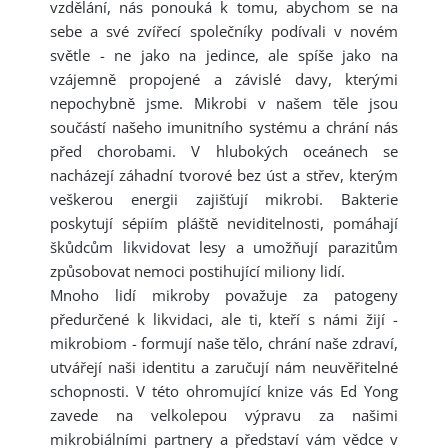
vzdělání, nás ponouká k tomu, abychom se na
sebe a své zvířecí společníky podívali v novém
světle - ne jako na jedince, ale spíše jako na
vzájemně propojené a závislé davy, kterými
nepochybně jsme. Mikrobi v našem těle jsou
součástí našeho imunitního systému a chrání nás
před chorobami. V hlubokých oceánech se
nacházejí záhadní tvorové bez úst a střev, kterým
veškerou energii zajišťují mikrobi. Bakterie
poskytují sépiím pláště neviditelnosti, pomáhají
škůdcům likvidovat lesy a umožňují parazitům
způsobovat nemoci postihující miliony lidí.
Mnoho lidí mikroby považuje za patogeny
předurčené k likvidaci, ale ti, kteří s námi žijí -
mikrobiom - formují naše tělo, chrání naše zdraví,
utvářejí naši identitu a zaručují nám neuvěřitelné
schopnosti. V této ohromující knize vás Ed Yong
zavede na velkolepou výpravu za našimi
mikrobiálními partnery a představí vám vědce v