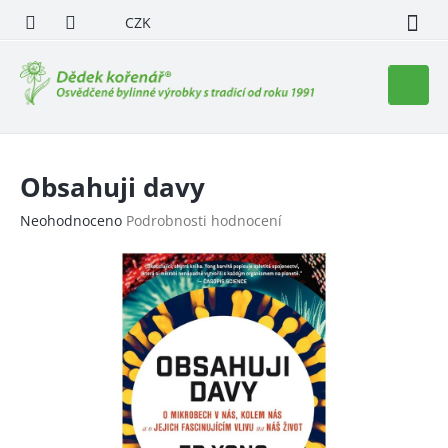
Přejít
CZK
na
obsah
Nákupn
košík
Obsahuji davy
Průměrné
Neohodnoceno
Podrobnosti hodnocení
hodnocení
produktu
je
0,0
z
5
hvězdiček.