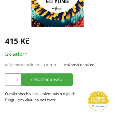
415 Kč
Měrná
Skladem
cena:
Můžeme doručit do:
13.8.2026
Možnosti doručení
PŘIDAT DO KOŠÍKU
O mikrobech v nás, kolem nás a o jejich
fungujícím vlivu na náš život