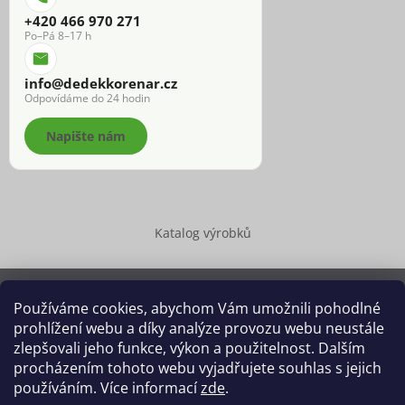
+420 466 970 271
Po–Pá 8–17 h
info@dedekkorenar.cz
Odpovídáme do 24 hodin
Napište nám
Katalog výrobků
Používáme cookies, abychom Vám umožnili pohodlné
prohlížení webu a díky analýze provozu webu neustále
Copyright 2026
Dědek kořenář®
. Všechna práva vyhrazena.
zlepšovali jeho funkce, výkon a použitelnost. Dalším
Upravit nastavení cookies
procházením tohoto webu vyjadřujete souhlas s jejich
používáním. Více informací
zde
.
Grafický návrh vytvořil a na Shoptet implementoval
Tomáš Hlad
&