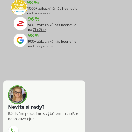
98 %
1000+ zákazníků nás hodnotilo
na
Heureka.cz
96 %
500+ zákazníků nás hodnotilo
na
Zboží.cz
98 %
900+ zákazníků nás hodnotilo
na
Google.com
Nevíte si rady?
Rádi vám poradíme s výběrem – napište
nebo zavolejte.