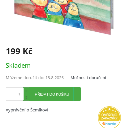
199 Kč
Měrná
Skladem
cena:
Můžeme doručit do:
13.8.2026
Možnosti doručení
PŘIDAT DO KOŠÍKU
Vyprávění o Šemíkovi