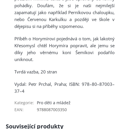
pohádky. Doufám, že si je naši nejmilejší
zapamatují jako například Perníkovou chaloupku,
nebo Červenou Karkulku a později ve škole v
dějepisu si na příběhy vzpomenou.
Příběh o Horymírovi pojednává o tom, jak lakotný
Křesomysl chtěl Horymíra popravit, ale jemu se
díky jeho věrnému koni Šemíkovi podařilo
uniknout.
Tvrdá vazba, 20 stran
Vydal: Petr Prchal, Praha; ISBN: 978–80–87003–
37–4
Kategorie
:
Pro děti a mládež
EAN
:
9788087003350
Související produkty