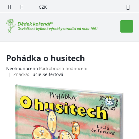
Přejít
CZK
na
obsah
Nákupn
košík
Pohádka o husitech
Průměrné
Neohodnoceno
Podrobnosti hodnocení
hodnocení
Značka:
Lucie Seifertová
produktu
je
0,0
z
5
hvězdiček.