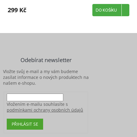
299 Kč
DO KOŠÍKU
Z
á
p
a
Odebírat newsletter
t
í
Vložte svůj e-mail a my vám budeme
zasílat informace o nových produktech na
našem e-shopu.
Vložením e-mailu souhlasíte s
podmínkami ochrany osobních údajů
PŘIHLÁSIT SE