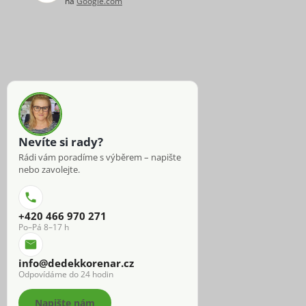
na
Google.com
Nevíte si rady?
Rádi vám poradíme s výběrem – napište
nebo zavolejte.
+420 466 970 271
Po–Pá 8–17 h
info@dedekkorenar.cz
Odpovídáme do 24 hodin
Napište nám