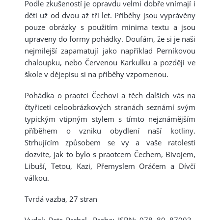
Podle zkušeností je opravdu velmi dobře vnímají i
děti už od dvou až tří let. Příběhy jsou vyprávěny
pouze obrázky s použitím minima textu a jsou
upraveny do formy pohádky. Doufám, že si je naši
nejmilejší zapamatují jako například Perníkovou
chaloupku, nebo Červenou Karkulku a později ve
škole v dějepisu si na příběhy vzpomenou.
Pohádka o praotci Čechovi a těch dalších vás na
čtyřiceti celoobrázkových stranách seznámí svým
typickým vtipným stylem s tímto nejznámějším
příběhem o vzniku obydlení naší kotliny.
Strhujícím způsobem se vy a vaše ratolesti
dozvíte, jak to bylo s praotcem Čechem, Bivojem,
Libuší, Tetou, Kazi, Přemyslem Oráčem a Dívčí
válkou.
Tvrdá vazba, 27 stran