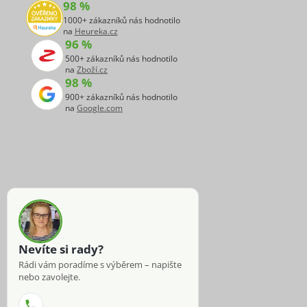
98 %
1000+ zákazníků nás hodnotilo
na
Heureka.cz
96 %
500+ zákazníků nás hodnotilo
na
Zboží.cz
98 %
900+ zákazníků nás hodnotilo
na
Google.com
Nevíte si rady?
Rádi vám poradíme s výběrem – napište
nebo zavolejte.