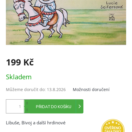
199 Kč
Měrná
Skladem
cena:
Můžeme doručit do:
13.8.2026
Možnosti doručení
PŘIDAT DO KOŠÍKU
Libuše, Bivoj a další hrdinové