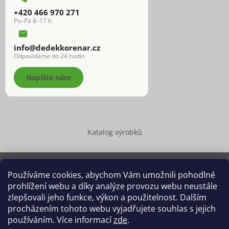
+420 466 970 271
Po–Pá 8–17 h
info@dedekkorenar.cz
Odpovídáme do 24 hodin
Napište nám
Katalog výrobků
Používáme cookies, abychom Vám umožnili pohodlné
prohlížení webu a díky analýze provozu webu neustále
Copyright 2026
Dědek kořenář®
. Všechna práva vyhrazena.
zlepšovali jeho funkce, výkon a použitelnost. Dalším
Upravit nastavení cookies
procházením tohoto webu vyjadřujete souhlas s jejich
používáním. Více informací
zde
.
Grafický návrh vytvořil a na Shoptet implementoval
Tomáš Hlad
&