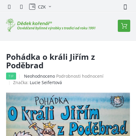
Přejít
CZK
na
obsah
Nákupn
košík
Pohádka o králi Jiřím z
Poděbrad
Průměrné
Neohodnoceno
Podrobnosti hodnocení
TIP
hodnocení
Značka:
Lucie Seifertová
produktu
je
0,0
z
5
hvězdiček.