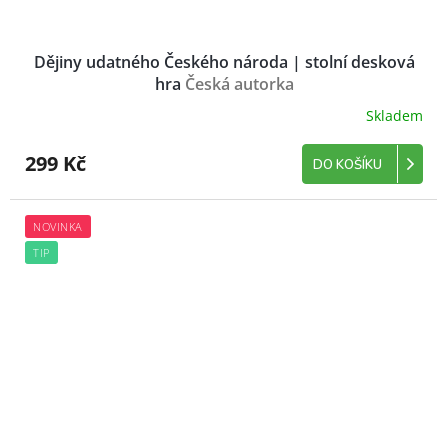
Dějiny udatného Českého národa | stolní desková
hra
Česká autorka
Skladem
299 Kč
DO KOŠÍKU
NOVINKA
TIP