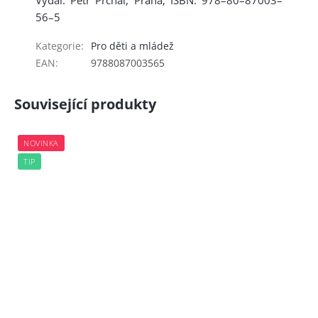
Vydal: Petr Prchal, Praha; ISBN: 978–80–87003–
56–5
Kategorie
:
Pro děti a mládež
EAN
:
9788087003565
Související produkty
NOVINKA
TIP