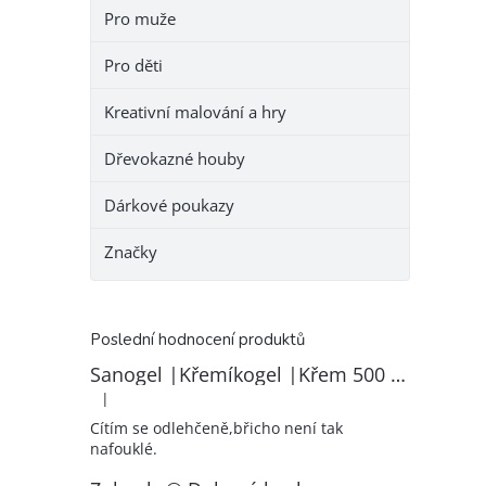
Pro muže
Pro děti
Kreativní malování a hry
Dřevokazné houby
Dárkové poukazy
Značky
Poslední hodnocení produktů
Sanogel |Křemíkogel |Křem 500 ml
|
Hodnocení produktu je 5 z 5 hvězdiček.
Cítím se odlehčeně,břicho není tak
nafouklé.