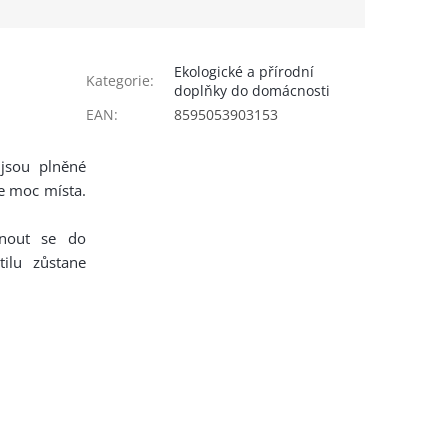
Ekologické a přírodní
Kategorie
:
doplňky do domácnosti
EAN
:
8595053903153
 jsou plněné
e moc místa.
hnout se do
ilu zůstane