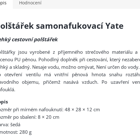
pis
Hodnocení
olštářek samonafukovací Yate
ehký cestovní polštářek
olštářky jsou vyrobené z příjemného strečového materiálu a
cenou PU pěnou. Pohodlný doplněk při cestování, který nezaber
hký a skladný. Nesaje vodu, možno omývat, Není určen do vody.
o otevření ventilu má vnitřní pěnová hmota snahu roztá
ůvodního objemu, přičemž nasává vzduch. Po uzavření vent
fouklá.
opis
změr při mírném nafouknutí: 48 × 28 × 12 cm
změr po sbalení: 8 × 20 cm
rva: šedá
motnost: 280 g