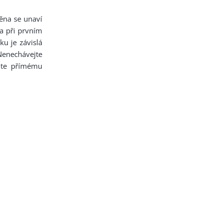
ěna se unaví
na při prvním
u je závislá
Nenechávejte
ujte přímému