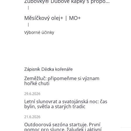
Zubovky® Dubové kapky s propolisem | RK–ZP
|
Hodnocení produktu je 5 z 5 hvězdiček.
Měsíčkový olej+ | MO+
|
Hodnocení produktu je 5 z 5 hvězdiček.
Výborné účinky
Zápisník Dědka kořenáře
Zeměžluč: připomeňme si význam
hořké chuti
29.6.2026
Letní slunovrat a svatojánská noc: čas
bylin, světla a starých tradic
21.6.2026
Outdoorová sezóna startuje. První
pomoc pro slunce, žaludek i aktivní