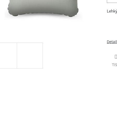
Lehký
Detai
TI