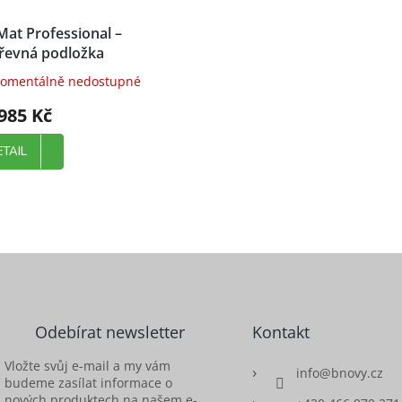
Mat Professional –
řevná podložka
omentálně nedostupné
985 Kč
ETAIL
Odebírat newsletter
Kontakt
Vložte svůj e-mail a my vám
info
@
bnovy.cz
budeme zasílat informace o
nových produktech na našem e-