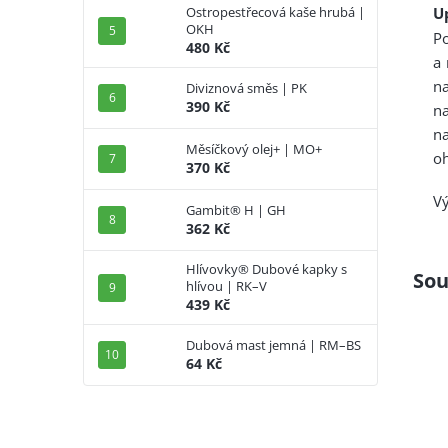
U
Ostropestřecová kaše hrubá |
OKH
Po
480 Kč
a 
na
Diviznová směs | PK
390 Kč
na
n
Měsíčkový olej+ | MO+
oh
370 Kč
Vý
Gambit® H | GH
362 Kč
Hlívovky® Dubové kapky s
Sou
hlívou | RK–V
439 Kč
Dubová mast jemná | RM–BS
64 Kč