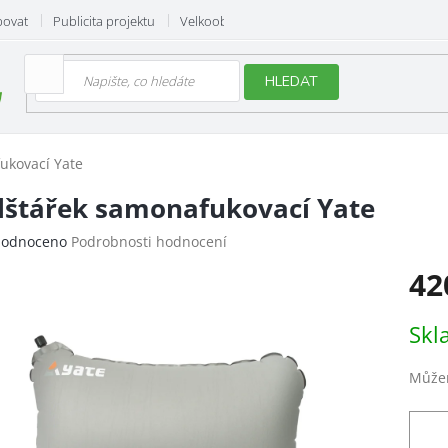
povat
Publicita projektu
Velkoobchod
Hodnocení obchodu
HLEDAT
ukovací Yate
lštářek samonafukovací Yate
ěrné
odnoceno
Podrobnosti hodnocení
ocení
42
uktu
Měrn
Skl
cena:
iček.
Můžem