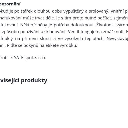
pozornění
kud je polštářek dlouhou dobu vypuštěný a srolovaný, vnitřní p
nafukování může trvat déle. Je s tím proto nutné počítat, zejmé
fukování. Některé pěny je potřeba dofouknout. Životnost výrobk
 způsobu používání a skladování. Ventil funguje na zmáčknutí. 
afouklý na přímém slunci a ve vysokých teplotách. Nevystav
ni. Řiďte se pokynů na etiketě výrobku.
robce: YATE spol. s r. o.
visející produkty