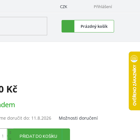
CZK
Přihlášení
Nákupní
Prázdný košík
košík
0 Kč
á
adem
e doručit do:
11.8.2026
Možnosti doručení
PŘIDAT DO KOŠÍKU