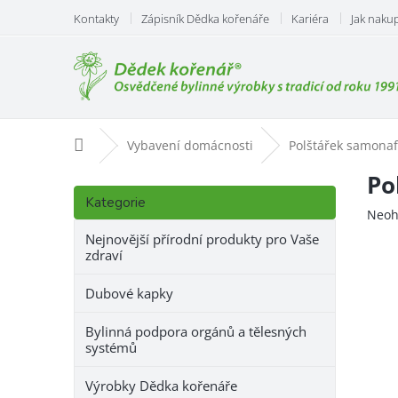
Přejít
Kontakty
Zápisník Dědka kořenáře
Kariéra
Jak naku
na
obsah
Domů
Vybavení domácnosti
Polštářek samonaf
P
Po
Přeskočit
o
Kategorie
kategorie
Prům
Neoh
s
hodn
t
Nejnovější přírodní produkty pro Vaše
prod
zdraví
r
je
a
0,0
Dubové kapky
n
z
n
5
Bylinná podpora orgánů a tělesných
hvězd
í
systémů
p
a
Výrobky Dědka kořenáře
n