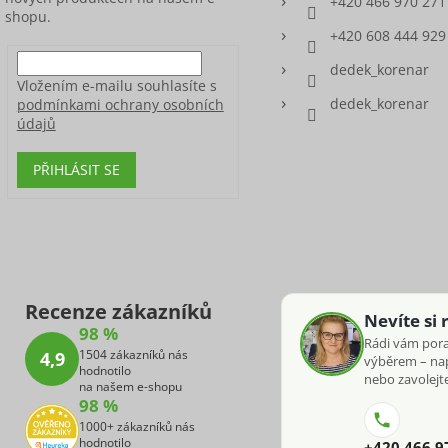
+420 466 970 271
shopu.
+420 608 444 929
dedek_korenar
Vložením e-mailu souhlasíte s
dedek_korenar
podmínkami ochrany osobních
údajů
PŘIHLÁSIT SE
Recenze zákazníků
Nevíte si 
98 %
Rádi vám por
1504 zákazníků nás
4,9
výběrem – na
hodnotilo
nebo zavolejte
na našem e-shopu
98 %
1000+ zákazníků nás
hodnotilo
+420 466 9