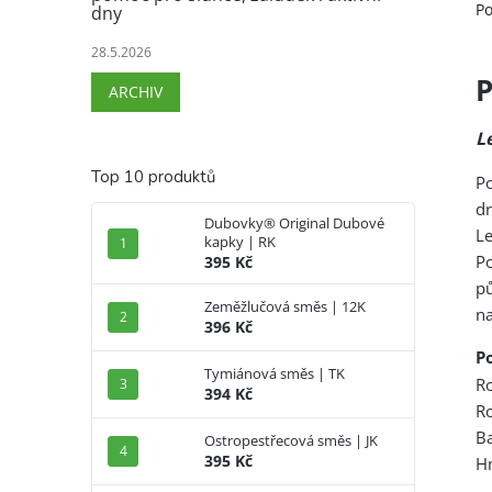
Po
dny
28.5.2026
P
ARCHIV
L
Top 10 produktů
P
dr
Dubovky® Original Dubové
Le
kapky | RK
P
395 Kč
p
Zeměžlučová směs | 12K
na
396 Kč
P
Tymiánová směs | TK
Ro
394 Kč
Ro
Ba
Ostropestřecová směs | JK
395 Kč
H