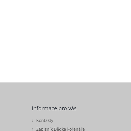
Informace pro vás
Kontakty
Zápisník Dědka kořenáře