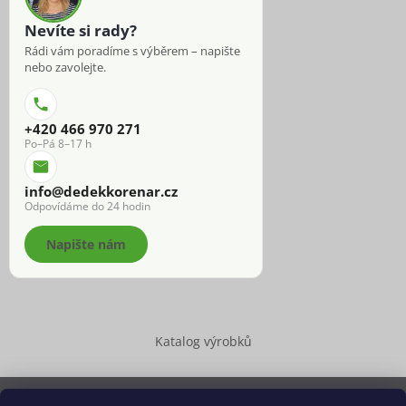
Nevíte si rady?
Rádi vám poradíme s výběrem – napište
nebo zavolejte.
+420 466 970 271
Po–Pá 8–17 h
info@dedekkorenar.cz
Odpovídáme do 24 hodin
Napište nám
Katalog výrobků