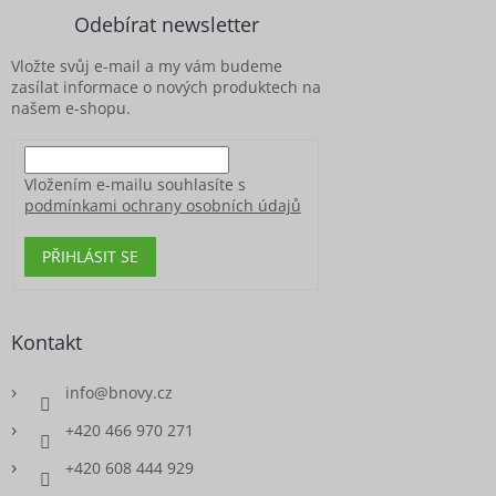
a
Odebírat newsletter
t
í
Vložte svůj e-mail a my vám budeme
zasílat informace o nových produktech na
našem e-shopu.
Vložením e-mailu souhlasíte s
podmínkami ochrany osobních údajů
PŘIHLÁSIT SE
Kontakt
info
@
bnovy.cz
+420 466 970 271
+420 608 444 929