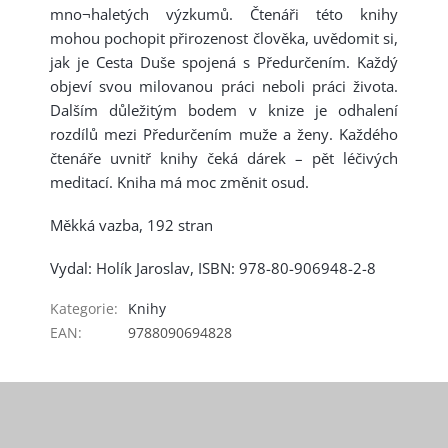
mno¬haletých výzkumů. Čtenáři této knihy
mohou pochopit přirozenost člověka, uvědomit si,
jak je Cesta Duše spojená s Předurčením. Každý
objeví svou milovanou práci neboli práci života.
Dalším důležitým bodem v knize je odhalení
rozdílů mezi Předurčením muže a ženy. Každého
čtenáře uvnitř knihy čeká dárek – pět léčivých
meditací. Kniha má moc změnit osud.
Měkká vazba, 192 stran
Vydal: Holík Jaroslav, ISBN:
978-80-906948-2-8
Kategorie
:
Knihy
EAN
:
9788090694828
Z
á
p