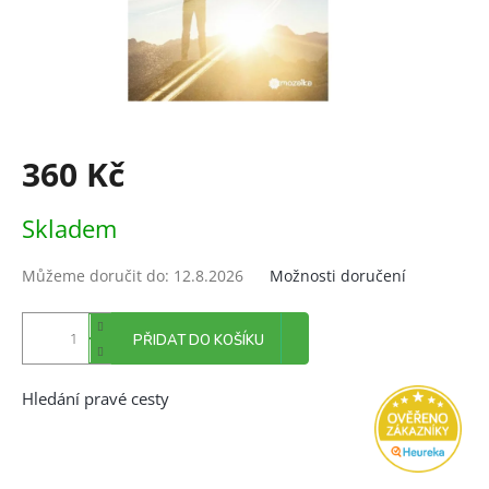
360 Kč
Měrná
Skladem
cena:
Můžeme doručit do:
12.8.2026
Možnosti doručení
PŘIDAT DO KOŠÍKU
Hledání pravé cesty