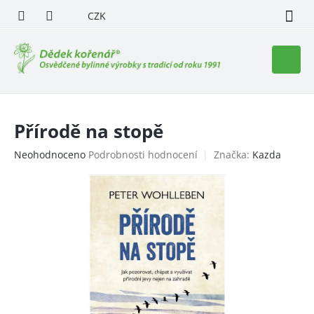
Přejít
CZK
na
obsah
Nákupn
košík
Přírodě na stopě
Průměrné
Neohodnoceno
Podrobnosti hodnocení
Značka:
Kazda
hodnocení
produktu
je
0,0
z
5
hvězdiček.