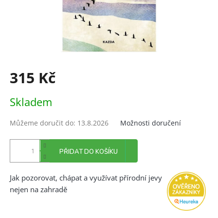
315 Kč
Měrná
Skladem
cena:
Můžeme doručit do:
13.8.2026
Možnosti doručení
PŘIDAT DO KOŠÍKU
Jak pozorovat, chápat a využívat přírodní jevy
nejen na zahradě