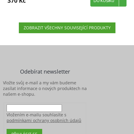
370 Kč
DO KOŠÍKU
ZOBRAZIT VŠECHNY SOUVISEJÍCÍ PRODUKTY
Z
á
p
a
Odebírat newsletter
t
í
Vložte svůj e-mail a my vám budeme
zasílat informace o nových produktech na
našem e-shopu.
Vložením e-mailu souhlasíte s
podmínkami ochrany osobních údajů