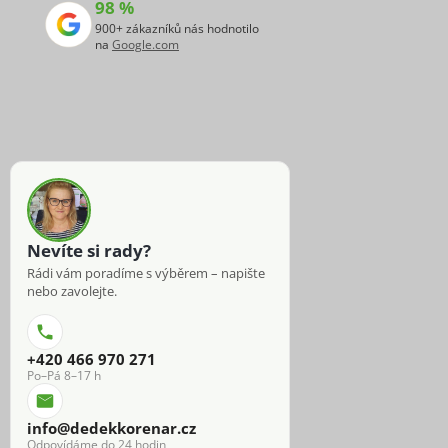
98 %
900+ zákazníků nás hodnotilo
na
Google.com
Nevíte si rady?
Rádi vám poradíme s výběrem – napište
nebo zavolejte.
+420 466 970 271
Po–Pá 8–17 h
info@dedekkorenar.cz
Odpovídáme do 24 hodin