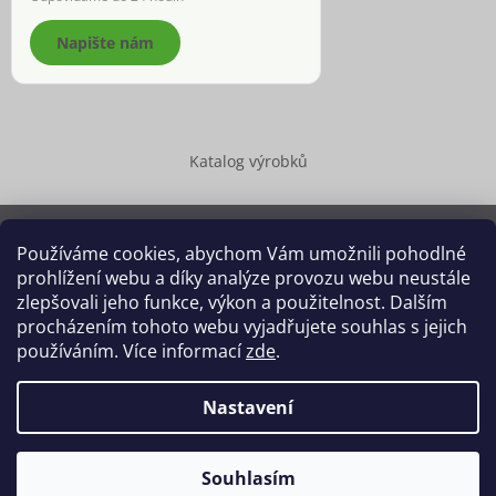
Napište nám
Katalog výrobků
Používáme cookies, abychom Vám umožnili pohodlné
prohlížení webu a díky analýze provozu webu neustále
Copyright 2026
Dědek kořenář®
. Všechna práva vyhrazena.
zlepšovali jeho funkce, výkon a použitelnost. Dalším
Upravit nastavení cookies
procházením tohoto webu vyjadřujete souhlas s jejich
používáním. Více informací
zde
.
Grafický návrh vytvořil a na Shoptet implementoval
Tomáš Hlad
&
Shoptetak.cz
.
Nastavení
Vytvořil Shoptet
Souhlasím