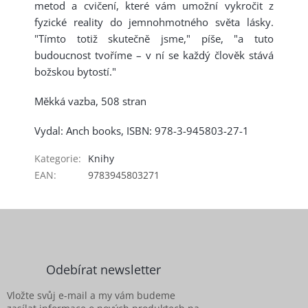
metod a cvičení, které vám umožní vykročit z
fyzické reality do jemnohmotného světa lásky.
"Tímto totiž skutečně jsme," píše, "a tuto
budoucnost tvoříme – v ní se každý člověk stává
božskou bytostí."
Měkká vazba, 508 stran
Vydal: Anch books, ISBN: 978-3-945803-27-1
Kategorie
:
Knihy
EAN
:
9783945803271
Z
á
p
a
Odebírat newsletter
t
í
Vložte svůj e-mail a my vám budeme