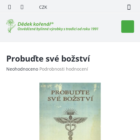
Přejít
CZK
na
obsah
Nákupn
košík
Probuďte své božství
Průměrné
Neohodnoceno
Podrobnosti hodnocení
hodnocení
produktu
je
0,0
z
5
hvězdiček.