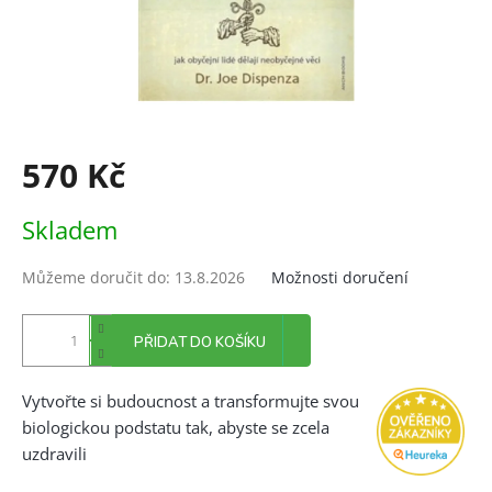
570 Kč
Měrná
Skladem
cena:
Můžeme doručit do:
13.8.2026
Možnosti doručení
PŘIDAT DO KOŠÍKU
Vytvořte si budoucnost a transformujte svou
biologickou podstatu tak, abyste se zcela
uzdravili