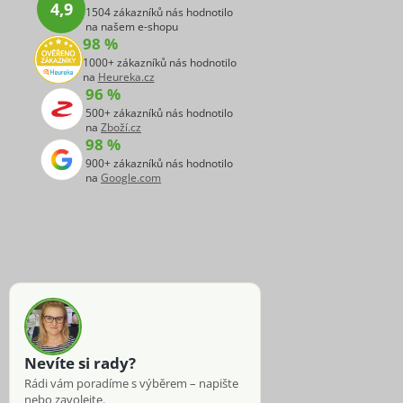
4,9
1504 zákazníků nás hodnotilo
na našem e-shopu
98 %
1000+ zákazníků nás hodnotilo
na
Heureka.cz
96 %
500+ zákazníků nás hodnotilo
na
Zboží.cz
98 %
900+ zákazníků nás hodnotilo
na
Google.com
Nevíte si rady?
Rádi vám poradíme s výběrem – napište
nebo zavolejte.