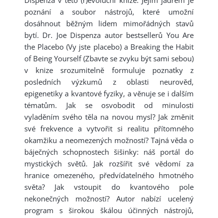
Dispenza v této (r)evoluční knize. Jejím jádrem je
poznání a soubor nástrojů, které umožní
dosáhnout běžným lidem mimořádných stavů
bytí. Dr. Joe Dispenza autor bestsellerů You Are
the Placebo (Vy jste placebo) a Breaking the Habit
of Being Yourself (Zbavte se zvyku být sami sebou)
v knize srozumitelně formuluje poznatky z
posledních výzkumů z oblasti neurověd,
epigenetiky a kvantové fyziky, a věnuje se i dalším
tématům. Jak se osvobodit od minulosti
vyladěním svého těla na novou mysl? Jak změnit
své frekvence a vytvořit si realitu přítomného
okamžiku a neomezených možností? Tajná věda o
báječných schopnostech šišinky: náš portál do
mystických světů. Jak rozšířit své vědomí za
hranice omezeného, předvídatelného hmotného
světa? Jak vstoupit do kvantového pole
nekonečných možností? Autor nabízí ucelený
program s širokou škálou účinných nástrojů,