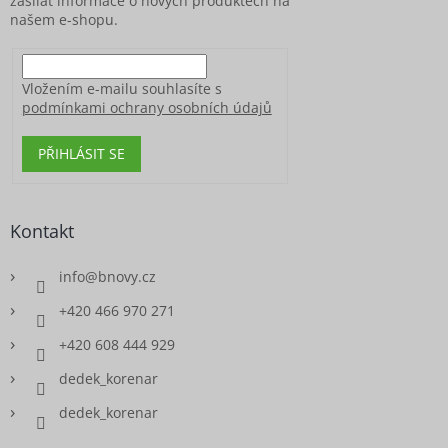
zasílat informace o nových produktech na
našem e-shopu.
Vložením e-mailu souhlasíte s
podmínkami ochrany osobních údajů
PŘIHLÁSIT SE
Kontakt
info
@
bnovy.cz
+420 466 970 271
+420 608 444 929
dedek_korenar
dedek_korenar