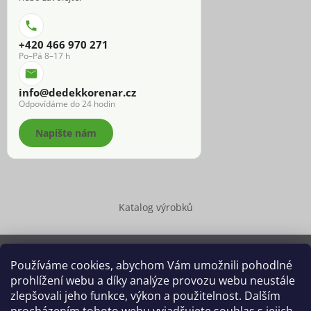
+420 466 970 271
Po–Pá 8–17 h
info@dedekkorenar.cz
Odpovídáme do 24 hodin
Napište nám
Katalog výrobků
Používáme cookies, abychom Vám umožnili pohodlné
prohlížení webu a díky analýze provozu webu neustále
Copyright 2026
Dědek kořenář®
. Všechna práva vyhrazena.
zlepšovali jeho funkce, výkon a použitelnost. Dalším
Upravit nastavení cookies