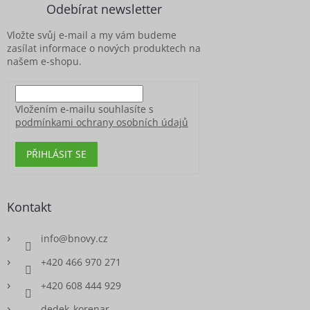
a
Odebírat newsletter
t
í
Vložte svůj e-mail a my vám budeme
zasílat informace o nových produktech na
našem e-shopu.
Vložením e-mailu souhlasíte s
podmínkami ochrany osobních údajů
PŘIHLÁSIT SE
Kontakt
info
@
bnovy.cz
+420 466 970 271
+420 608 444 929
dedek_korenar