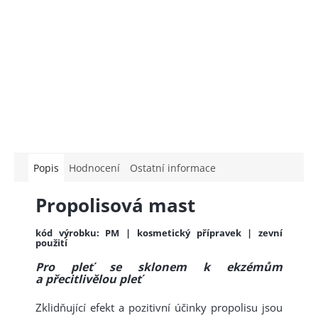
Popis
Hodnocení
Ostatní informace
Propolisová mast
kód výrobku: PM | kosmetický přípravek | z
evní
použití
Pro pleť se sklonem k ekzémům
a přecitlivělou pleť
Zklidňující efekt a pozitivní účinky propolisu jsou