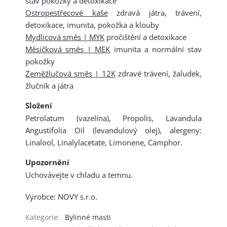
stav pokožky a detoxikace
Ostropestřecové kaše
zdravá játra, trávení,
detoxikace, imunita, pokožka a klouby
Mydlicová směs | MYK
pročištění a detoxikace
Měsíčková směs | MEK
imunita a normální stav
pokožky
Zeměžlučová směs | 12K
zdravé trávení, žaludek,
žlučník a játra
Složení
Petrolatum (vazelína), Propolis, Lavandula
Angustifolia Oil (levandulový olej), alergeny:
Linalool, Linalylacetate, Limonene, Camphor.
Upozornění
Uchovávejte v chladu a temnu.
Výrobce: NOVY s.r.o.
Kategorie
:
Bylinné masti