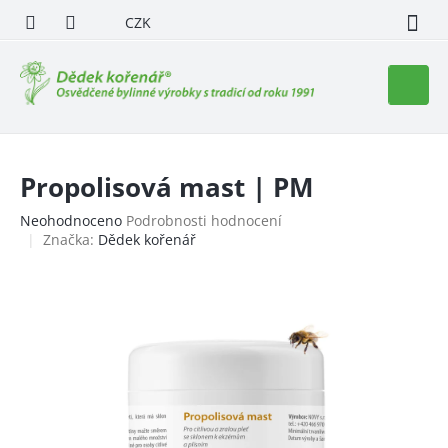
Přejít
CZK
na
obsah
Nákupn
košík
Propolisová mast | PM
Průměrné
Neohodnoceno
Podrobnosti hodnocení
hodnocení
Značka:
Dědek kořenář
produktu
je
0,0
z
5
hvězdiček.