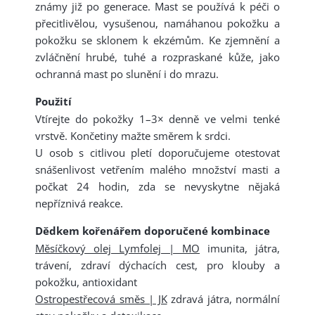
známy již po generace. Mast se používá k péči o
přecitlivělou, vysušenou, namáhanou pokožku a
pokožku se sklonem k ekzémům. Ke zjemnění a
zvláčnění hrubé, tuhé a rozpraskané kůže, jako
ochranná mast po slunění i do mrazu.
Použití
Vtírejte do pokožky 1–3× denně ve velmi tenké
vrstvě. Končetiny mažte směrem k srdci.
U osob s citlivou pletí doporučujeme otestovat
snášenlivost vetřením malého množství masti a
počkat 24 hodin, zda se nevyskytne nějaká
nepříznivá reakce.
Dědkem kořenářem doporučené kombinace
Měsíčkový olej
Lymfol
ej
| MO
imunita, játra,
trávení, zdraví dýchacích cest, pro klouby a
pokožku, antioxidant
Ostropestřecová směs | JK
zdravá játra, normální