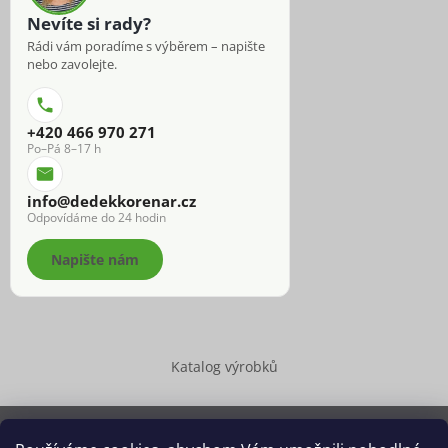
Nevíte si rady?
Rádi vám poradíme s výběrem – napište
nebo zavolejte.
+420 466 970 271
Po–Pá 8–17 h
info@dedekkorenar.cz
Odpovídáme do 24 hodin
Napište nám
Katalog výrobků