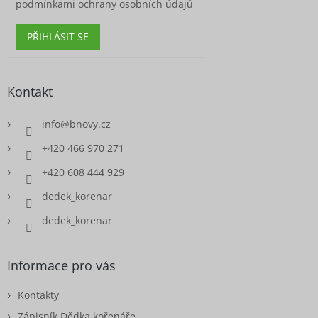
podmínkami ochrany osobních údajů
PŘIHLÁSIT SE
Kontakt
info
@
bnovy.cz
+420 466 970 271
+420 608 444 929
dedek_korenar
dedek_korenar
Informace pro vás
Kontakty
Zápisník Dědka kořenáře