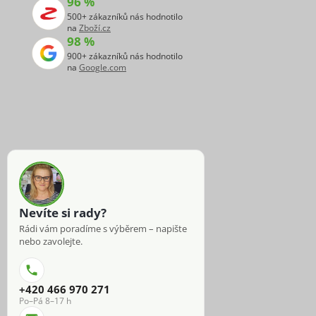
96 %
500+ zákazníků nás hodnotilo
na
Zboží.cz
98 %
900+ zákazníků nás hodnotilo
na
Google.com
Nevíte si rady?
Rádi vám poradíme s výběrem – napište
nebo zavolejte.
+420 466 970 271
Po–Pá 8–17 h