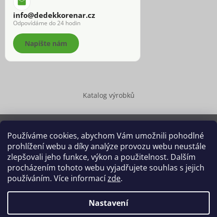
info@dedekkorenar.cz
Odpovídáme do 24 hodin
Napište nám
Katalog výrobků
Používáme cookies, abychom Vám umožnili pohodlné
prohlížení webu a díky analýze provozu webu neustále
Copyright 2026
Dědek kořenář®
. Všechna práva vyhrazena.
zlepšovali jeho funkce, výkon a použitelnost. Dalším
Upravit nastavení cookies
procházením tohoto webu vyjadřujete souhlas s jejich
používáním. Více informací
zde
.
Grafický návrh vytvořil a na Shoptet implementoval
Tomáš Hlad
&
Shoptetak.cz
.
Nastavení