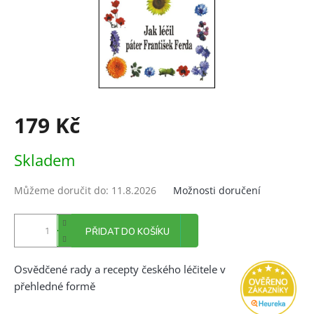
179 Kč
Měrná
Skladem
cena:
Můžeme doručit do:
11.8.2026
Možnosti doručení
PŘIDAT DO KOŠÍKU
Osvědčené rady a recepty českého léčitele v
přehledné formě