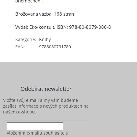
onemocnění.
Brožovaná vazba, 168 stran
Vydal: Eko-konzult, ISBN: 978-80-8079-086-8
Kategorie
:
Knihy
EAN
:
9788080791780
Z
á
p
a
Odebírat newsletter
t
í
Vložte svůj e-mail a my vám budeme
zasílat informace o nových produktech na
našem e-shopu.
Vložením e-mailu souhlasíte s