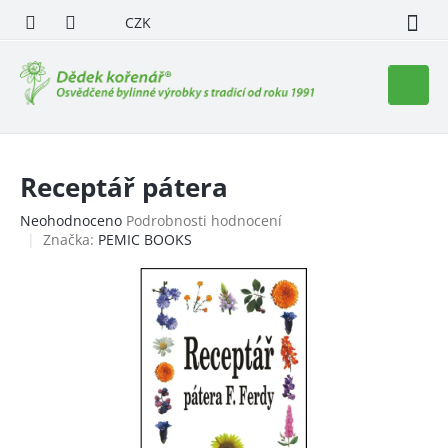
Přejít
CZK
na
obsah
Nákupn
košík
Receptář pátera
Průměrné
Neohodnoceno
Podrobnosti hodnocení
hodnocení
Značka:
PEMIC BOOKS
produktu
je
0,0
z
5
hvězdiček.