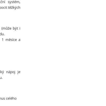
kční systém,
pocit těžkých
 (může být i
du.
 1 měsíce a
cký nápoj je
u.
onus celého