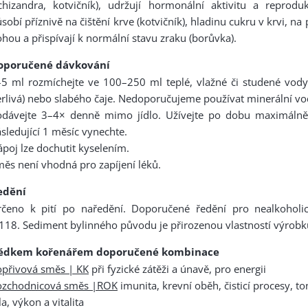
chizandra, kotvičník), udržují hormonální aktivitu a reprodu
sobí příznivě na čištění krve (kotvičník), hladinu cukru v krvi, na 
hou a přispívají k normální stavu zraku (borůvka).
oporučené dávkování
5 ml rozmíchejte ve 100–250 ml teplé, vlažné či studené vody
rlivá) nebo slabého čaje. Nedoporučujeme používat minerální vo
odávejte 3–4× denně mimo jídlo. Užívejte po dobu maximálně
sledující 1 měsíc vynechte.
poj lze dochutit kyselením.
ěs není vhodná pro zapíjení léků.
edění
rčeno k pití po naředění. Doporučené ředění pro nealkoholi
118. Sediment bylinného původu je přirozenou vlastností výrobk
ědkem kořenářem doporučené kombinace
opřivová směs | KK
při fyzické zátěži a únavě, pro energii
ozchodnicová směs |ROK
imunita, krevní oběh, čisticí procesy, t
la, výkon a vitalita