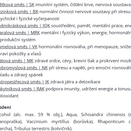
ětková směs | SK
imunitní systém, čištění krve, nervová soustava
ezinková směs | BK
normální činnost nervové soustavy při stresu
ychické i fyzické vyčerpanosti
edmikrásková směs | IQK
soustředění, paměť, mentální práce, en
aralová směs | MRK
mentální i fyzický výkon, energie, hormonální
eprodukční systém
hmelová směs | VK
hormonální rovnováha, při menopauze, snížen
raví pokožky a vlasů
átová směs | MK
zdravé srdce, cévy, krevní tlak a prokrvení moz
obromyslová směs | NK
při stresu a napětí, pro emoční rovnová
ladu a zdravý spánek
tropestřecová směs | JK
zdravá játra a detoxikace
akytníková směs | RAK
podpora imunity, udržení energie a tonusu
tioxidant
ložení
lcohol (alc. max. 59 % obj.), Aqua, Schisandra chinensis (
lanopraška), Vaccinium myrtillus (borůvka), Rhaponticum c
archa), Tribulus terrestris (kotvičník).