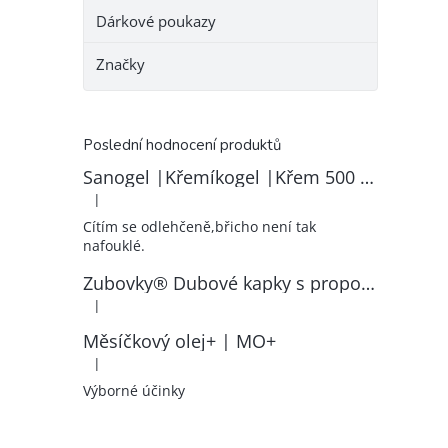
Dárkové poukazy
Značky
Poslední hodnocení produktů
Sanogel |Křemíkogel |Křem 500 ml
|
Hodnocení produktu je 5 z 5 hvězdiček.
Cítím se odlehčeně,břicho není tak
nafouklé.
Zubovky® Dubové kapky s propolisem | RK–ZP
|
Hodnocení produktu je 5 z 5 hvězdiček.
Měsíčkový olej+ | MO+
|
Hodnocení produktu je 5 z 5 hvězdiček.
Výborné účinky