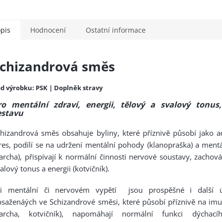
pis
Hodnocení
Ostatní informace
chizandrová směs
d výrobku: PSK | Doplněk stravy
ro mentální zdraví, energii, tělový a svalový tonus
estavu
hizandrová směs obsahuje byliny, které příznivě působí jako 
res, podílí se na udržení mentální pohody (klanopraška) a ment
archa), přispívají k normální činnosti nervové soustavy, zachová
alový tonus a energii (kotvičník).
ři mentální či nervovém vypětí jsou prospěšné i další ú
saženáých ve Schizandrové směsi, které působí příznivě na imu
parcha, kotvičník), napomáhají normální funkci dýchac