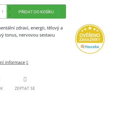
PŘIDAT DO KOŠÍKU
entální zdraví, energii, tělový a
vý tonus, nervovou sestavu
lní informace
SK
ZEPTAT SE