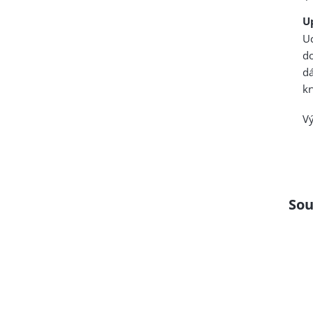
U
U
d
dá
kr
Vý
Sou