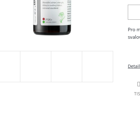
Pro m
svalo
Detai
TI