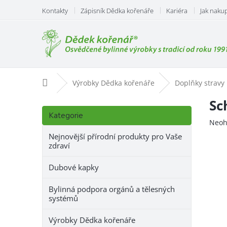
Přejít
Kontakty
Zápisník Dědka kořenáře
Kariéra
Jak naku
na
obsah
Domů
Výrobky Dědka kořenáře
Doplňky stravy
P
Sc
Přeskočit
o
Kategorie
kategorie
Prům
Neoh
s
hodn
t
Nejnovější přírodní produkty pro Vaše
prod
zdraví
r
je
a
0,0
Dubové kapky
n
z
n
5
Bylinná podpora orgánů a tělesných
hvězd
í
systémů
p
a
Výrobky Dědka kořenáře
n