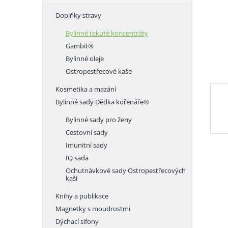
e
Doplňky stravy
l
Bylinné tekuté koncentráty
Gambit®
Bylinné oleje
Ostropestřecové kaše
Kosmetika a mazání
Bylinné sady Dědka kořenáře®
Bylinné sady pro ženy
Cestovní sady
Imunitní sady
IQ sada
Ochutnávkové sady Ostropestřecových
kaší
Knihy a publikace
Magnetky s moudrostmi
Dýchací sifony