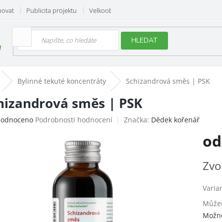
povat
Publicita projektu
Velkoobchod
Hodnocení obchodu
HLEDAT
Bylinné tekuté koncentráty
Schizandrová směs | PSK
hizandrová směs | PSK
ěrné
odnoceno
Podrobnosti hodnocení
Značka:
Dědek kořenář
ocení
o
uktu
Měrn
Zvo
cena:
iček.
Varia
Můžem
Možno