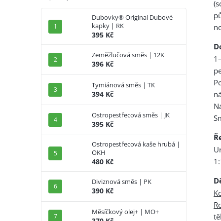
(s
pů
Dubovky® Original Dubové
kapky | RK
no
395 Kč
D
Zeměžlučová směs | 12K
1–
396 Kč
pe
P
Tymiánová směs | TK
ná
394 Kč
Ná
Ostropestřecová směs | JK
Sm
395 Kč
Ř
Ostropestřecová kaše hrubá |
U
OKH
1:
480 Kč
D
Diviznová směs | PK
390 Kč
K
R
Měsíčkový olej+ | MO+
tě
370 Kč