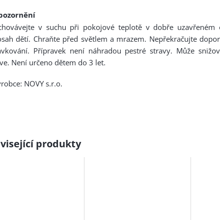
pozornění
chovávejte v suchu při pokojové teplotě v dobře uzavřeném
osah dětí. Chraňte před světlem a mrazem. Nepřekračujte dopo
vkování. Přípravek není náhradou pestré stravy. Může snižova
ve. Není určeno dětem do 3 let.
robce: NOVY s.r.o.
visející produkty