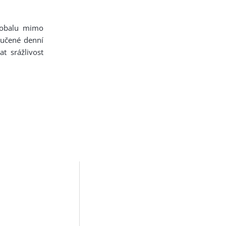
 obalu mimo
ručené denní
t srážlivost