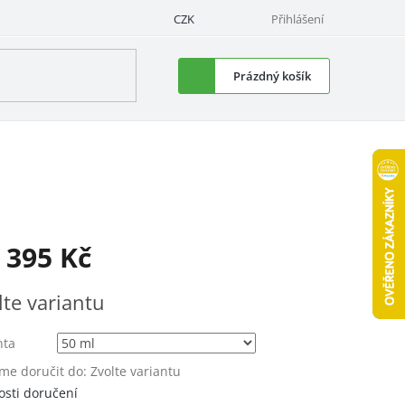
CZK
Přihlášení
Nákupní
Prázdný košík
košík
d
395 Kč
á
lte variantu
nta
e doručit do:
Zvolte variantu
sti doručení