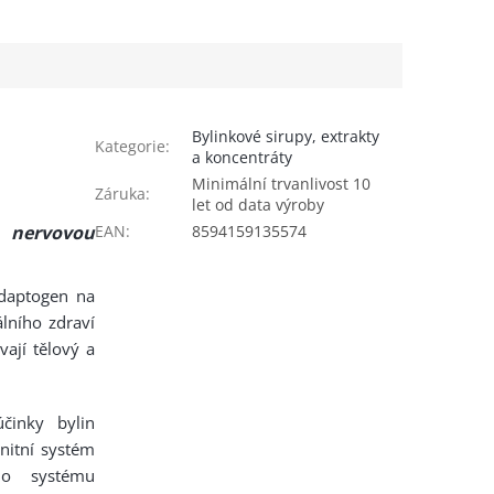
Bylinkové sirupy, extrakty
Kategorie
:
a koncentráty
Minimální trvanlivost 10
Záruka
:
let od data výroby
EAN
:
8594159135574
, nervovou
adaptogen na
álního zdraví
vají tělový a
činky bylin
nitní systém
ího systému