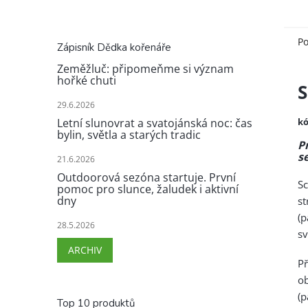
Po
Zápisník Dědka kořenáře
Zeměžluč: připomeňme si význam
hořké chuti
S
29.6.2026
kó
Letní slunovrat a svatojánská noc: čas
bylin, světla a starých tradic
P
s
21.6.2026
Outdoorová sezóna startuje. První
Sc
pomoc pro slunce, žaludek i aktivní
dny
st
(p
28.5.2026
sv
ARCHIV
P
ob
(
Top 10 produktů