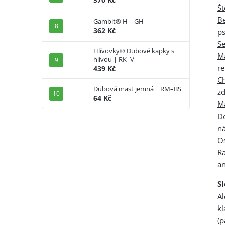
Št
B
Gambit® H | GH
362 Kč
ps
S
Hlívovky® Dubové kapky s
M
hlívou | RK–V
r
439 Kč
C
Dubová mast jemná | RM–BS
zd
64 Kč
M
D
ná
Os
R
an
S
A
k
(p