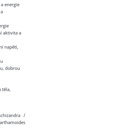
 a energie
 a
ergie
 aktivita a
í napětí,
ku
hu, dobrou
 těla,
schizandra /
arthamoides