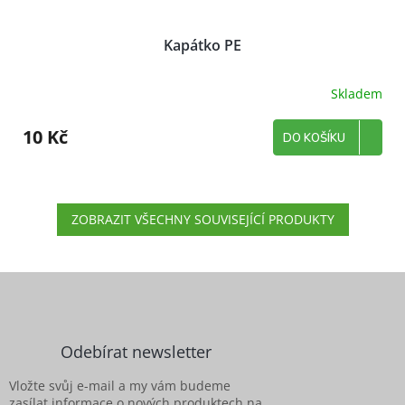
Kapátko PE
Skladem
10 Kč
DO KOŠÍKU
ZOBRAZIT VŠECHNY SOUVISEJÍCÍ PRODUKTY
Z
á
p
a
Odebírat newsletter
t
í
Vložte svůj e-mail a my vám budeme
zasílat informace o nových produktech na