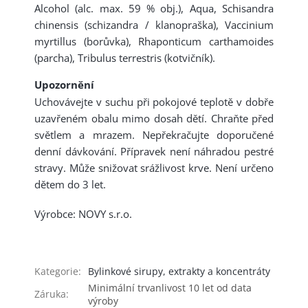
Alcohol (alc. max. 59 % obj.), Aqua, Schisandra
chinensis (schizandra / klanopraška), Vaccinium
myrtillus (borůvka), Rhaponticum carthamoides
(parcha), Tribulus terrestris (kotvičník).
Upozornění
Uchovávejte v suchu při pokojové teplotě v dobře
uzavřeném obalu mimo dosah dětí. Chraňte před
světlem a mrazem. Nepřekračujte doporučené
denní dávkování. Přípravek není náhradou pestré
stravy. Může snižovat srážlivost krve. Není určeno
dětem do 3 let.
Výrobce: NOVY s.r.o.
Kategorie
:
Bylinkové sirupy, extrakty a koncentráty
Minimální trvanlivost 10 let od data
Záruka
:
výroby