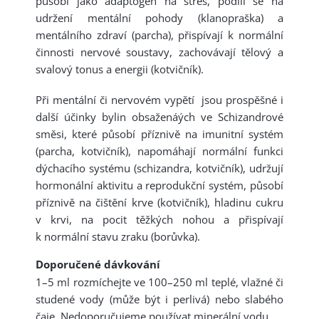
působí jako adaptogen na stres, podílí se na
udržení mentální pohody (klanopraška) a
mentálního zdraví (parcha), přispívají k normální
činnosti nervové soustavy, zachovávají tělový a
svalový tonus a energii (kotvičník).
Při mentální či nervovém vypětí jsou prospěšné i
další účinky bylin obsaženáých ve Schizandrové
směsi, které působí příznivě na imunitní systém
(parcha, kotvičník), napomáhají normální funkci
dýchacího systému (schizandra, kotvičník), udržují
hormonální aktivitu a reprodukční systém, působí
příznivě na čištění krve (kotvičník), hladinu cukru
v krvi, na pocit těžkých nohou a přispívají
k normální stavu zraku (borůvka).
Doporučené dávkování
1–5 ml rozmíchejte ve 100–250 ml teplé, vlažné či
studené vody (může být i perlivá) nebo slabého
čaje. Nedoporučujeme používat minerální vodu.