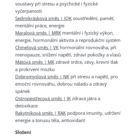
soustavy při stresu a psychické i fyzické
vyčerpanosti
Sedmikrásková směs | IQK
soustředění, paměť,
mentální práce, energie
Maralová směs | MRK
mentální i fyzický výkon,
energie, hormonální aktivita a reprodukční systém
Chmelová směs | VK
hormonální rovnováha, při
menopauze, snížení napětí, zdraví pokožky a vlasů
Mátová směs | MK
zdravé srdce, cévy, krevní tlak
a prokrvení mozku
Dobromyslová směs | NK
při stresu a napětí, pro
emoční rovnováhu, dobrou náladu a zdravý
spánek
Ostropestřecová směs | JK
zdravá játra a
detoxikace
Rakytníková směs | RAK
podpora imunity, udržení
energie a tonusu těla, antioxidant
Složení