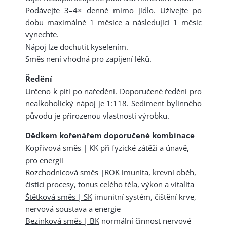
Podávejte 3–4× denně mimo jídlo. Užívejte po
dobu maximálně 1 měsíce a následující 1 měsíc
vynechte.
Nápoj lze dochutit kyselením.
Směs není vhodná pro zapíjení léků.
Ředění
Určeno k pití po naředění. Doporučené ředění pro
nealkoholický nápoj je 1:118. Sediment bylinného
původu je přirozenou vlastností výrobku.
Dědkem kořenářem doporučené kombinace
Kopřivová směs | KK
při fyzické zátěži a únavě,
pro energii
Rozchodnicová směs |ROK
imunita, krevní oběh,
čisticí procesy, tonus celého těla, výkon a vitalita
Štětková směs | SK
imunitní systém, čištění krve,
nervová soustava a energie
Bezinková směs | BK
normální činnost nervové