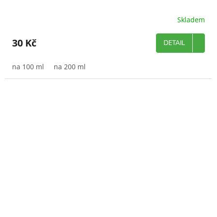
Skladem
Průměrné
hodnocení
produktu
30 Kč
DETAIL
je
5,0
z
na 100 ml
na 200 ml
5
hvězdiček.