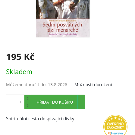
195 Kč
Měrná
Skladem
cena:
Můžeme doručit do:
13.8.2026
Možnosti doručení
PŘIDAT DO KOŠÍKU
Spirituální cesta dospívající dívky