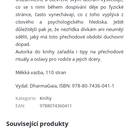
co se s nimi během dospí­vání děje po fyzické
stránce, často vynechávají, co z toho vyplývá z
citového a psychologického hlediska. Ještě
důležitější pak je, že nezřídka dívkám ani neumějí
sdělit, jaký má toto přechodo­vé období duchovní
dopad.
Autorka do knihy zařadila i tipy na přechodové
rituály a oslavy pro rodiče a jejich dcery.
Měkká vazba, 110 stran
Vydal: DharmaGaia, ISBN:
978-80-7436-041-1
Kategorie
:
Knihy
EAN
:
9788074360411
Související produkty