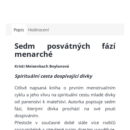
Popis
Hodnocení
Sedm posvátných fází
menarché
Kristi Meisenbach Boylanová
Spirituální cesta dospívající dívky
Citlivě napsaná kniha o prvním menstruačním
cyklu a jeho vlivu na spirituální cestu mladé dívky
od panenství k mateřství. Autorka popisuje sedm
fází, kterými dív­ka prochází na své pouti
dospíváním.
Přestože v současné době stále více rodičů
srozumitelně a otevřeně svým dcerám vysvětluje,