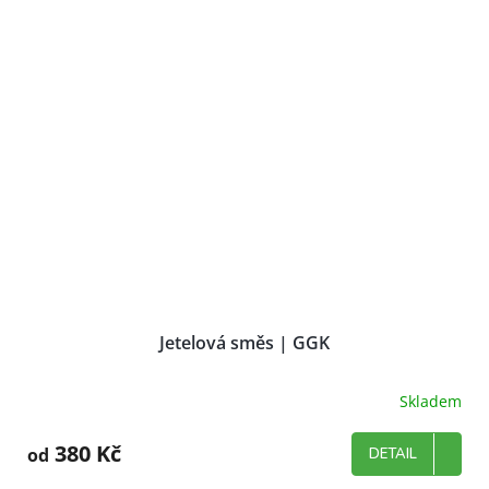
Jetelová směs | GGK
Skladem
380 Kč
od
DETAIL