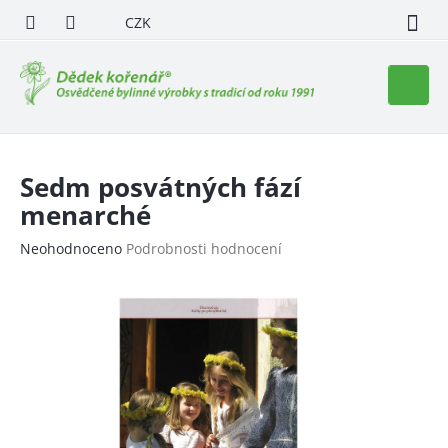
Přejít
CZK
na
obsah
Nákupn
košík
Sedm posvátných fází
menarché
Průměrné
Neohodnoceno
Podrobnosti hodnocení
hodnocení
produktu
je
0,0
z
5
hvězdiček.