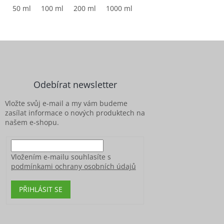
50 ml
100 ml
200 ml
1000 ml
Z
á
p
a
Odebírat newsletter
t
í
Vložte svůj e-mail a my vám budeme
zasílat informace o nových produktech na
našem e-shopu.
Vložením e-mailu souhlasíte s
podmínkami ochrany osobních údajů
PŘIHLÁSIT SE