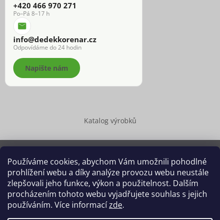
+420 466 970 271
Po–Pá 8–17 h
info@dedekkorenar.cz
Odpovídáme do 24 hodin
Napište nám
Katalog výrobků
Používáme cookies, abychom Vám umožnili pohodlné
prohlížení webu a díky analýze provozu webu neustále
Copyright 2026
Dědek kořenář®
. Všechna práva vyhrazena.
zlepšovali jeho funkce, výkon a použitelnost. Dalším
Upravit nastavení cookies
procházením tohoto webu vyjadřujete souhlas s jejich
používáním. Více informací
zde
.
Grafický návrh vytvořil a na Shoptet implementoval
Tomáš Hlad
&
Shoptetak.cz
.