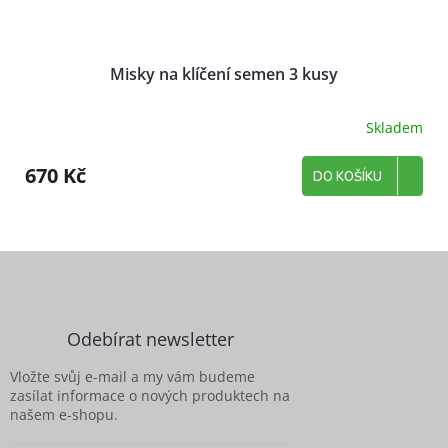
Misky na klíčení semen 3 kusy
Skladem
670 Kč
DO KOŠÍKU
Z
á
p
a
Odebírat newsletter
t
í
Vložte svůj e-mail a my vám budeme
zasílat informace o nových produktech na
našem e-shopu.