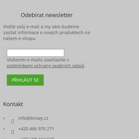
p
a
Odebírat newsletter
t
í
Vložte svůj e-mail a my vám budeme
zasílat informace o nových produktech na
našem e-shopu.
Vložením e-mailu souhlasíte s
podmínkami ochrany osobních údajů
PŘIHLÁSIT SE
Kontakt
info
@
bnovy.cz
+420 466 970 271