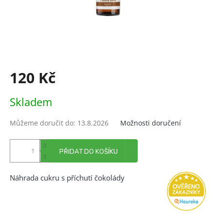
120 Kč
Měrná
Skladem
cena:
Můžeme doručit do:
13.8.2026
Možnosti doručení
PŘIDAT DO KOŠÍKU
Náhrada cukru s příchutí čokolády