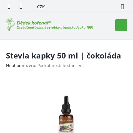
Přejít
CZK
na
obsah
Nákupn
košík
Stevia kapky 50 ml | čokoláda
Průměrné
Neohodnoceno
Podrobnosti hodnocení
hodnocení
produktu
je
0,0
z
5
hvězdiček.