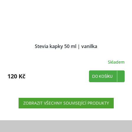
Stevia kapky 50 ml | vanilka
Skladem
120 Kč
DO KOŠÍKU
ZOBRAZIT VŠECHNY SOUVISEJÍCÍ PRODUKTY
Z
á