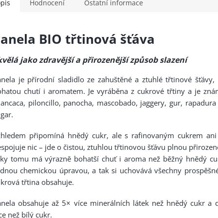
pis
Hodnocení
Ostatní informace
anela BIO třtinová šťáva
kvělá jako zdravější a přirozenější způsob slazení
nela je přírodní sladidlo ze zahuštěné a ztuhlé třtinové šťávy,
hatou chutí i aromatem. Je vyráběna z cukrové třtiny a je zná
ancaca, piloncillo, panocha, mascobado, jaggery, gur, rapadura
gar.
zhledem připomíná hnědý cukr, ale s rafinovaným cukrem ani
spojuje nic – jde o čistou, ztuhlou třtinovou šťávu plnou přiroze
íky tomu má výrazně bohatší chuť i aroma než běžný hnědý cu
dnou chemickou úpravou, a tak si uchovává všechny prospěšné 
krová třtina obsahuje.
anela obsahuje až 5× více minerálních látek než hnědý cukr a
ce než bílý cukr.