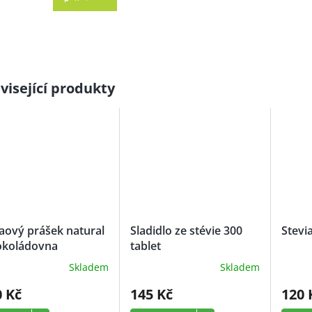
visející produkty
aový prášek natural
Sladidlo ze stévie 300
Stevi
okoládovna
tablet
ubelice
Skladem
Skladem
měrné
nocení
0 Kč
145 Kč
120 
uktu