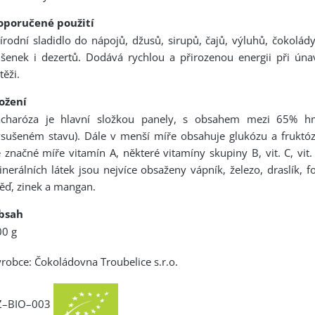
oporučené použití
írodní sladidlo do nápojů, džusů, sirupů, čajů, výluhů, čokolá
šenek i dezertů. Dodává rychlou a přirozenou energii při úna
těži.
ložení
acharóza je hlavní složkou panely, s obsahem mezi 65% hm
ysušeném stavu). Dále v menší míře obsahuje glukózu a fruktó
 značné míře vitamín A, některé vitamíny skupiny B, vit. C, vit. 
nerálních látek jsou nejvíce obsaženy vápník, železo, draslík, fo
ěď, zinek a mangan.
bsah
00 g
robce: Čokoládovna Troubelice s.r.o.
Z–BIO–003