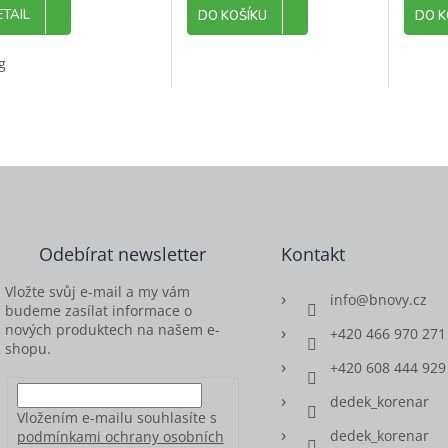
ETAIL
DO KOŠÍKU
DO K
g
diček.
Odebírat newsletter
Kontakt
Vložte svůj e-mail a my vám
info
@
bnovy.cz
budeme zasílat informace o
nových produktech na našem e-
+420 466 970 271
shopu.
+420 608 444 929
dedek_korenar
Vložením e-mailu souhlasíte s
dedek_korenar
podmínkami ochrany osobních