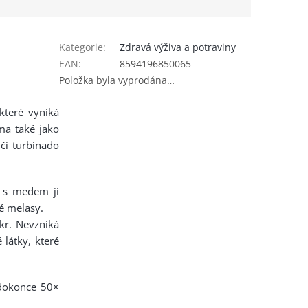
Kategorie
:
Zdravá výživa a potraviny
EAN
:
8594196850065
Položka byla vyprodána…
 které vyniká
ma také jako
 či turbinado
 s medem ji
né melasy.
kr. Nevzniká
látky, které
 dokonce 50×