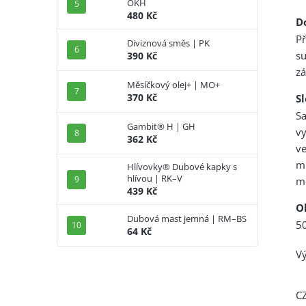
OKH
480 Kč
D
Př
Diviznová směs | PK
su
390 Kč
zá
Měsíčkový olej+ | MO+
370 Kč
S
S
Gambit® H | GH
v
362 Kč
ve
mi
Hlívovky® Dubové kapky s
hlívou | RK–V
m
439 Kč
O
Dubová mast jemná | RM–BS
5
64 Kč
Vý
C