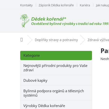
Přejít
Kontakty
Zápisník Dědka kořenáře
Kariéra
Jak naku
na
obsah
Domů
Doplňky stravy a potraviny
Zdravá výživa
P
Pa
Přeskočit
o
Kategorie
kategorie
Prům
Neoh
s
hodn
t
Nejnovější přírodní produkty pro Vaše
prod
zdraví
r
je
a
0,0
Dubové kapky
n
z
n
5
Bylinná podpora orgánů a tělesných
hvězd
í
systémů
p
a
Výrobky Dědka kořenáře
n