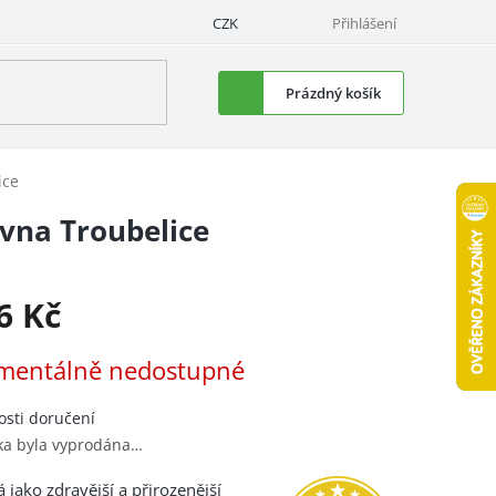
CZK
Přihlášení
Nákupní
Prázdný košík
košík
ice
ovna Troubelice
6 Kč
á
entálně nedostupné
sti doručení
ka byla vyprodána…
á jako zdravější a přirozenější