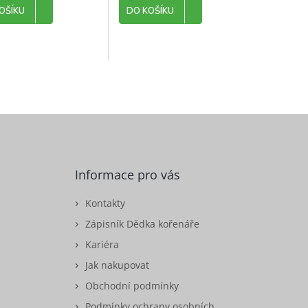
OŠÍKU
DO KOŠÍKU
Informace pro vás
Kontakty
Zápisník Dědka kořenáře
Kariéra
Jak nakupovat
Obchodní podmínky
Podmínky ochrany osobních