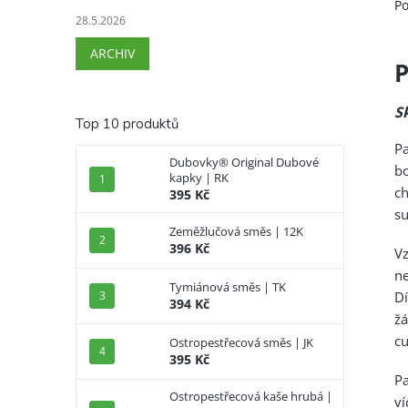
Po
28.5.2026
ARCHIV
P
S
Top 10 produktů
Pa
Dubovky® Original Dubové
bo
kapky | RK
ch
395 Kč
su
Zeměžlučová směs | 12K
396 Kč
V
ne
Tymiánová směs | TK
D
394 Kč
žá
cu
Ostropestřecová směs | JK
395 Kč
P
Ostropestřecová kaše hrubá |
ví