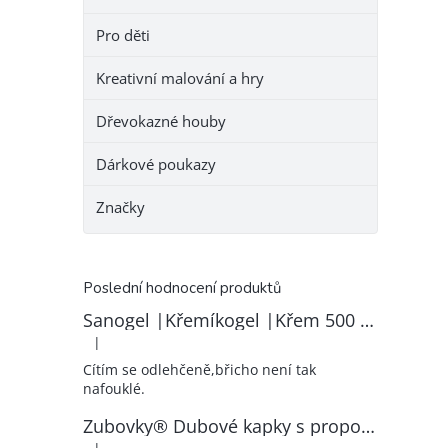
Pro děti
Kreativní malování a hry
Dřevokazné houby
Dárkové poukazy
Značky
Poslední hodnocení produktů
Sanogel |Křemíkogel |Křem 500 ml
|
Hodnocení produktu je 5 z 5 hvězdiček.
Cítím se odlehčeně,břicho není tak
nafouklé.
Zubovky® Dubové kapky s propolisem | RK–ZP