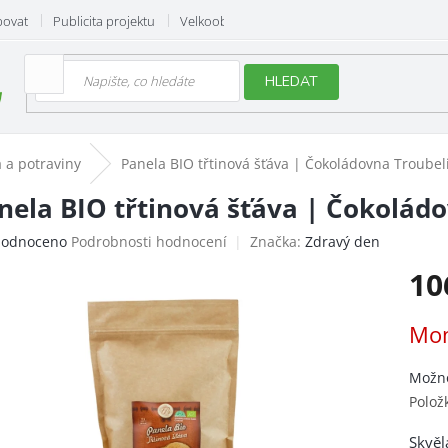
povat
Publicita projektu
Velkoobchod
Hodnocení obchodu
HLEDAT
 a potraviny
Panela BIO třtinová šťáva | Čokoládovna Troubel
nela BIO třtinová šťáva | Čokolád
ěrné
odnoceno
Podrobnosti hodnocení
Značka:
Zdravý den
ocení
10
uktu
Měrn
Mom
cena:
iček.
Možno
Polož
Skvěl