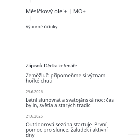
|
Hodnocení produktu je 5 z 5 hvězdiček.
Měsíčkový olej+ | MO+
|
Hodnocení produktu je 5 z 5 hvězdiček.
Výborné účinky
Zápisník Dědka kořenáře
Zeměžluč: připomeňme si význam
hořké chuti
29.6.2026
Letní slunovrat a svatojánská noc: čas
bylin, světla a starých tradic
21.6.2026
Outdoorová sezóna startuje. První
pomoc pro slunce, žaludek i aktivní
dny