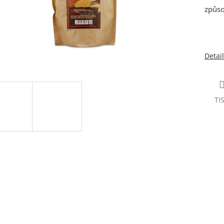
způso
Detai
TI