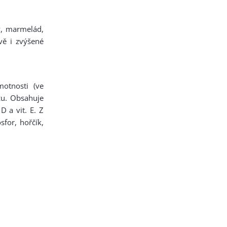
dy, marmelád,
vě i zvýšené
otnosti (ve
zu. Obsahuje
D a vit. E. Z
sfor, hořčík,