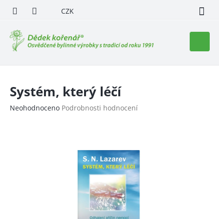
Přejít
CZK
na
obsah
Nákupn
košík
Systém, který léčí
Průměrné
Neohodnoceno
Podrobnosti hodnocení
hodnocení
produktu
je
0,0
z
5
hvězdiček.