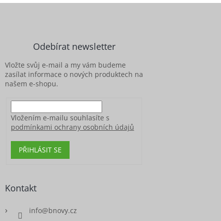
Z
á
p
a
Odebírat newsletter
t
í
Vložte svůj e-mail a my vám budeme
zasílat informace o nových produktech na
našem e-shopu.
Vložením e-mailu souhlasíte s
podmínkami ochrany osobních údajů
PŘIHLÁSIT SE
Kontakt
info
@
bnovy.cz