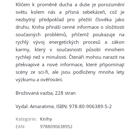
Klíčem k proměně ducha a duše je porozumění
světu kolem nás a přísná sebekázeň, což je
nezbytný předpoklad pro přežití člověka jako
druhu. Kniha přináší cenné informace o složitosti
současných problémů, přičemž poukazuje na
rychlý vývoj energetických procesů a zákon
karmy, který v současnosti působí mnohem
rychleji než v minulosti. Čtenáři mohou narazit na
překvapivé a nové informace, které připomínají
scény ze sci-fi, ale jsou podloženy mnoha lety
výzkumu a ověřování.
Brožovaná vazba, 228 stran
Vydal: Amaratime, ISBN: 978-80-906389-5-2
Kategorie
:
Knihy
EAN
:
9788090638952