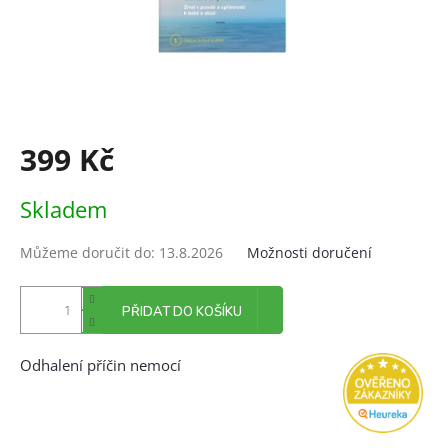
399 Kč
Měrná
Skladem
cena:
Můžeme doručit do:
13.8.2026
Možnosti doručení
PŘIDAT DO KOŠÍKU
Odhalení příčin nemocí