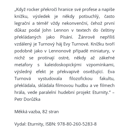
„Když rocker překročí hranice své profese a napíše
knížku, výsledek je někdy poťouchlý, často
legrační a téměř vždy nekonvenční, čehož první
důkaz podal John Lennon v textech do češtiny
překládaných jako Písání. Žánrově nepříliš
vzdálený je Turnový háj Evy Turnové. Knížku tvoří
podobně jako v Lennonově případě miniatury, v
nichž se protínají ostré, někdy až zákeřné
metafory s kaleidoskopickými vzpomínkami,
výsledný efekt je překvapivě osvěžující. Eva
Turnová vystudovala filozofickou fakultu,
překládala, skládala filmovou hudbu a ve filmech
hrála, vede paralelní hudební projekt Eturnity.” –
Petr Dorůžka
Měkká vazba, 82 stran
Vydal: Eturnity, ISBN: 978-80-260-5283-8