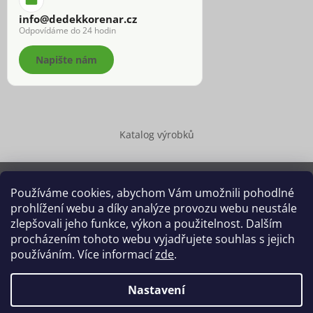
info@dedekkorenar.cz
Odpovídáme do 24 hodin
Napište nám
Katalog výrobků
Používáme cookies, abychom Vám umožnili pohodlné
prohlížení webu a díky analýze provozu webu neustále
Copyright 2026
Dědek kořenář®
. Všechna práva vyhrazena.
zlepšovali jeho funkce, výkon a použitelnost. Dalším
Upravit nastavení cookies
procházením tohoto webu vyjadřujete souhlas s jejich
používáním. Více informací
zde
.
Grafický návrh vytvořil a na Shoptet implementoval
Tomáš Hlad
&
Shoptetak.cz
.
Nastavení
Vytvořil Shoptet