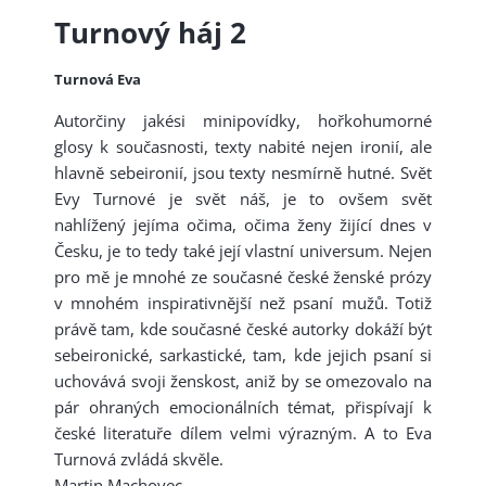
Turnový háj 2
Turnová Eva
Autorčiny jakési minipovídky, hořkohumorné
glosy k současnosti, texty nabité nejen ironií, ale
hlavně sebeironií, jsou texty nesmírně hutné. Svět
Evy Turnové je svět náš, je to ovšem svět
nahlížený jejíma očima, očima ženy žijící dnes v
Česku, je to tedy také její vlastní universum. Nejen
pro mě je mnohé ze současné české ženské prózy
v mnohém inspirativnější než psaní mužů. Totiž
právě tam, kde současné české autorky dokáží být
sebeironické, sarkastické, tam, kde jejich psaní si
uchovává svoji ženskost, aniž by se omezovalo na
pár ohraných emocionálních témat, přispívají k
české literatuře dílem velmi výrazným. A to Eva
Turnová zvládá skvěle.
Martin Machovec