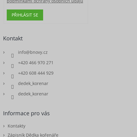
podmínkami ochrany osobních údajů
PŘIHLÁSIT SE
Kontakt
info
@
bnovy.cz
+420 466 970 271
+420 608 444 929
dedek_korenar
dedek_korenar
Informace pro vás
Kontakty
Zápisník Dědka kořenáře