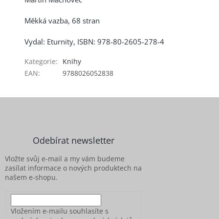
Měkká vazba, 68 stran
Vydal: Eturnity, ISBN: 978-80-2605-278-4
Kategorie
:
Knihy
EAN
:
9788026052838
Z
á
p
a
Odebírat newsletter
t
í
Vložte svůj e-mail a my vám budeme
zasílat informace o nových produktech na
našem e-shopu.
Vložením e-mailu souhlasíte s